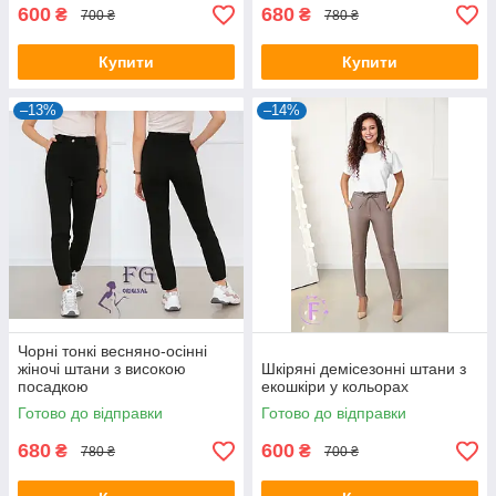
600
680
₴
₴
700 ₴
780 ₴
Купити
Купити
–13%
–14%
Чорні тонкі весняно-осінні
жіночі штани з високою
Шкіряні демісезонні штани з
посадкою
екошкіри у кольорах
Готово до відправки
Готово до відправки
680
600
₴
₴
780 ₴
700 ₴