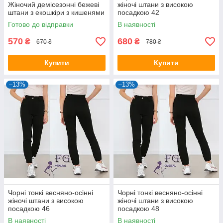
Жіночий демісезонні бежеві
жіночі штани з високою
штани з екошкіри з кишенями
посадкою 42
Готово до відправки
В наявності
570
680
₴
₴
670 ₴
780 ₴
Купити
Купити
–13%
–13%
Чорні тонкі весняно-осінні
Чорні тонкі весняно-осінні
жіночі штани з високою
жіночі штани з високою
посадкою 46
посадкою 48
В наявності
В наявності