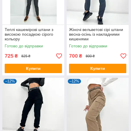
Теплі кашемірові штани з
Жіночі вельветові сірі штани
високою посадкою сірого
весна-осінь із накладними
кольору
кишенями
Готово до відправки
Готово до відправки
725
700
₴
₴
825 ₴
800 ₴
Купити
Купити
–12%
–12%