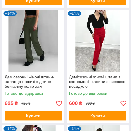
Купити
Купити
–14%
–14%
Демісезонні жіночі штани-
Демісезонні жіночі штани з
палаццо пошиті з джинс-
костюмної тканини з високою
бенгаліну колір хакі
посадкою
Готово до відправки
Готово до відправки
625
600
₴
₴
725 ₴
700 ₴
Купити
Купити
–14%
–14%