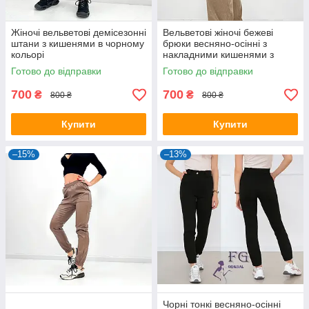
Жіночі вельветові демісезонні
Вельветові жіночі бежеві
штани з кишенями в чорному
брюки весняно-осінні з
кольорі
накладними кишенями з
боків
Готово до відправки
Готово до відправки
700
700
₴
₴
800 ₴
800 ₴
Купити
Купити
–15%
–13%
Чорні тонкі весняно-осінні