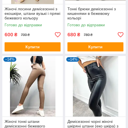
Жіночі лосини демісезонні з
Тонкі брюки демісезонні з
екошкіри, штани вузькі і прямі
кишенями в бежевому
бежевого кольору
кольорі
Готово до відправки
Готово до відправки
600
680
₴
₴
700 ₴
780 ₴
Купити
Купити
–14%
–14%
Жіночі тонкі штани
Демісезонні чорні жіночі
демісезонні бежевого
шкіряні штани (еко шкіра) з