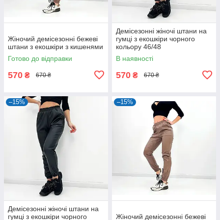
Демісезонні жіночі штани на
Жіночий демісезонні бежеві
гумці з екошкіри чорного
штани з екошкіри з кишенями
кольору 46/48
Готово до відправки
В наявності
570
570
₴
₴
670 ₴
670 ₴
–15%
–15%
Демісезонні жіночі штани на
гумці з екошкіри чорного
Жіночий демісезонні бежеві