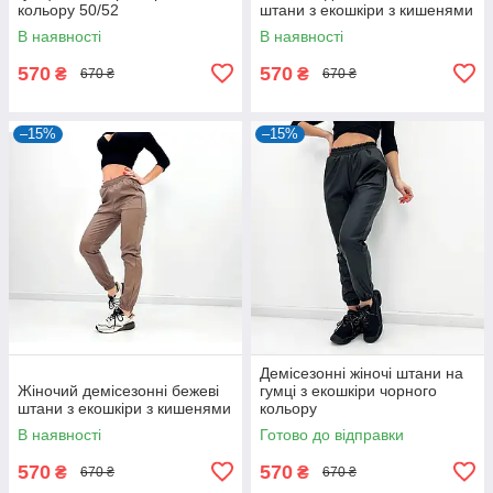
кольору 50/52
штани з екошкіри з кишенями
В наявності
В наявності
570
570
₴
₴
670 ₴
670 ₴
–15%
–15%
Демісезонні жіночі штани на
Жіночий демісезонні бежеві
гумці з екошкіри чорного
штани з екошкіри з кишенями
кольору
В наявності
Готово до відправки
570
570
₴
₴
670 ₴
670 ₴