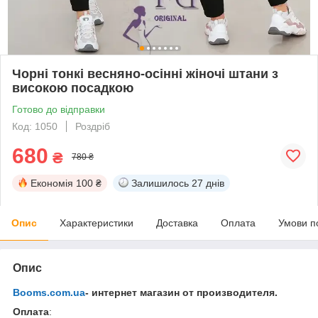
Чорні тонкі весняно-осінні жіночі штани з
високою посадкою
Готово до відправки
Код: 1050
Роздріб
680
₴
780 ₴
Економія
100 ₴
Залишилось
27 днів
Опис
Характеристики
Доставка
Оплата
Умови п
Опис
Booms.com.ua
- интернет магазин от производителя.
Оплата
: