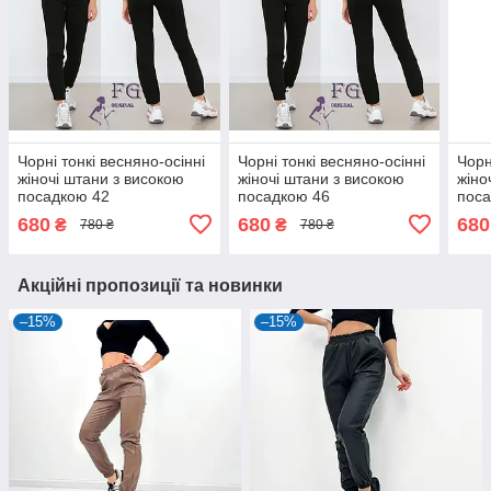
Чорні тонкі весняно-осінні
Чорні тонкі весняно-осінні
Чорн
жіночі штани з високою
жіночі штани з високою
жіно
посадкою 42
посадкою 46
поса
680
680
680
₴
₴
780 ₴
780 ₴
Акційні пропозиції та новинки
–15%
–15%