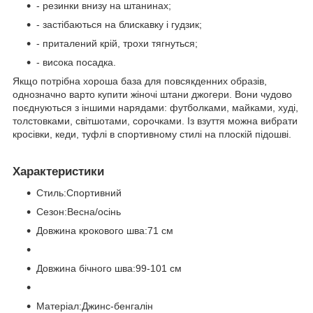
- резинки внизу на штанинах;
- застібаються на блискавку і гудзик;
- приталений крій, трохи тягнуться;
- висока посадка.
Якщо потрібна хороша база для повсякденних образів,
однозначно варто купити жіночі штани джогери. Вони чудово
поєднуються з іншими нарядами: футболками, майками, худі,
толстовками, світшотами, сорочками. Із взуття можна вибрати
кросівки, кеди, туфлі в спортивному стилі на плоскій підошві.
Характеристики
Стиль:Спортивний
Сезон:Весна/осінь
Довжина крокового шва:71 см
Довжина бічного шва:99-101 см
Матеріал:Джинс-бенгалін