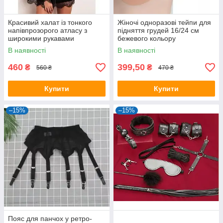
Красивий халат із тонкого
Жіночі одноразові тейпи для
напівпрозорого атласу з
підняття грудей 16/24 см
широкими рукавами
бежевого кольору
В наявності
В наявності
460
399,50
₴
₴
560 ₴
470 ₴
Купити
Купити
–15%
–15%
Пояс для панчох у ретро-