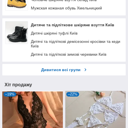
Жіночі черевики демісезонні склад Київ
Мужская кожаная обувь Хмельницкий
Жіночі зимові черевики склад Київ
Дитяче та підліткове шкіряне взуття Київ
Дитячі шкіряні туфлі Київ
Дитячі та підліткові демісезонні кросівки та кеди
Київ
Дитячі та підліткові зимові черевики Київ
Дивитися всі групи
Хіт продажу
–19%
–22%