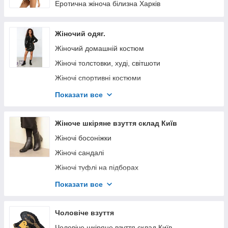
Еротична жіноча білизна Харків
Жіночий одяг.
Жіночий домашній костюм
Жіночі толстовки, худі, світшоти
Жіночі спортивні костюми
Жіночі лосини, штани трикотажні й екошкіра
Показати все
Жіночі костюми
Жіночі сукні
Жіноче шкіряне взуття склад Київ
Жіночі спідниці
Жіночі босоніжки
Блузки и рубашки
Жіночі сандалі
Жіночі куртки та пальто
Жіночі туфлі на підборах
Трикотажні жіночі боді
Жіночі туфлі та лофери склад Київ
Показати все
Футболки, майки, боди.
Жіночі кросівки з перфорацією склад Київ
Спортивні жіночі шорти
Жіночі демісезонні кросівки
Чоловіче взуття
Жіночі чоботи склад Київ
Чоловіче шкіряне взуття склад Київ