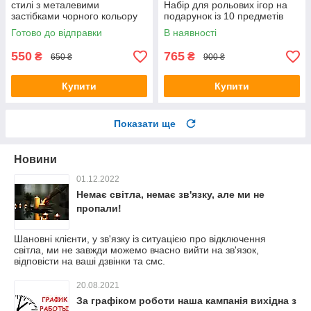
стилі з металевими
Набір для рольових ігор на
застібками чорного кольору
подарунок із 10 предметів
Готово до відправки
В наявності
550
765
₴
₴
650 ₴
900 ₴
Купити
Купити
Показати ще
Новини
01.12.2022
Немає світла, немає зв'язку, але ми не
пропали!
Шановні клієнти, у зв'язку із ситуацією про відключення
світла, ми не завжди можемо вчасно вийти на зв'язок,
відповісти на ваші дзвінки та смс.
20.08.2021
За графіком роботи наша кампанія вихідна з