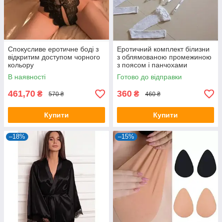
Спокусливе еротичне боді з
Еротичний комплект білизни
відкритим доступом чорного
з облямованою промежиною
кольору
з поясом і панчохами
В наявності
Готово до відправки
461,70
360
₴
₴
570 ₴
460 ₴
Купити
Купити
–18%
–15%