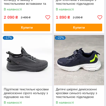
текстильними вставками та
текстильною підкладкою
підкладкою
В наявності
В наявності
2 090
1 890
₴
₴
2 490 ₴
2 290 ₴
Купити
Купити
–17%
–22%
Підліткові текстильні кросівки
Дитячі шкіряні демісезонні
демісезонні сірого кольору з
кросівки синього кольору з
підошвою на піні
текстильною підкладкою
В наявності
В наявності