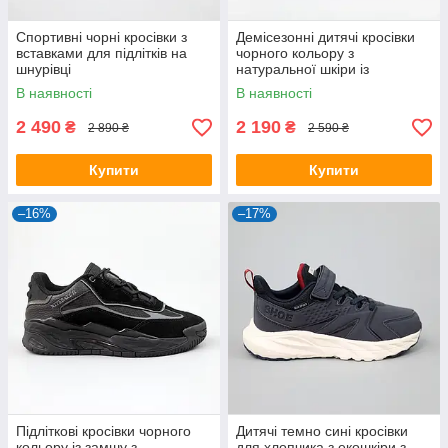
Спортивні чорні кросівки з
Демісезонні дитячі кросівки
вставками для підлітків на
чорного кольору з
шнурівці
натуральної шкіри із
текстильними вставками
В наявності
В наявності
2 490
2 190
₴
₴
2 890 ₴
2 590 ₴
Купити
Купити
–16%
–17%
Підліткові кросівки чорного
Дитячі темно сині кросівки
кольору із замшу з
для хлопчика з екошкіри з