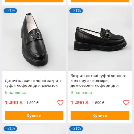
–21%
–21%
Закриті дитячі туфлі чорного
Дитячі класичні чорні закриті
кольору з екошкіри,
туфлі лофери для дівчаток
демісезонні лофери для
дівчаток.
В наявності
В наявності
1 490
1 490
₴
₴
1 890 ₴
1 890 ₴
Купити
Купити
–21%
–21%