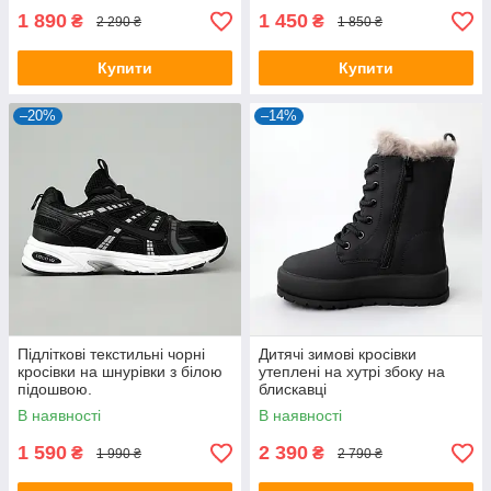
1 890
1 450
₴
₴
2 290 ₴
1 850 ₴
Купити
Купити
–20%
–14%
Підліткові текстильні чорні
Дитячі зимові кросівки
кросівки на шнурівки з білою
утеплені на хутрі збоку на
підошвою.
блискавці
В наявності
В наявності
1 590
2 390
₴
₴
1 990 ₴
2 790 ₴