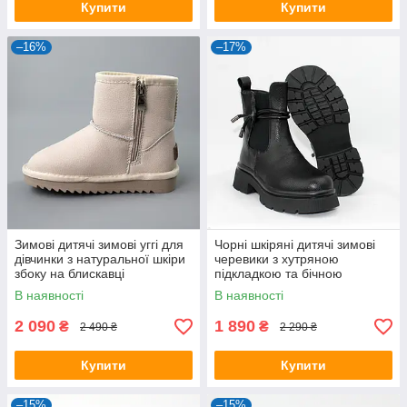
Купити
Купити
–16%
–17%
Зимові дитячі зимові уггі для
Чорні шкіряні дитячі зимові
дівчинки з натуральної шкіри
черевики з хутряною
збоку на блискавці
підкладкою та бічною
блискавкою
В наявності
В наявності
2 090
1 890
₴
₴
2 490 ₴
2 290 ₴
Купити
Купити
–15%
–15%