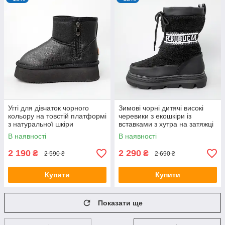
Уггі для дівчаток чорного
Зимові чорні дитячі високі
кольору на товстій платформі
черевики з екошкіри із
з натуральної шкіри
вставками з хутра на затяжці
В наявності
В наявності
2 190
2 290
₴
₴
2 590 ₴
2 690 ₴
Купити
Купити
Показати ще