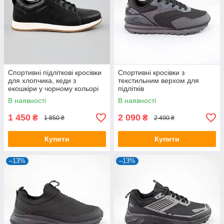
Спортивні підліткові кросівки
Спортивні кросівки з
для хлопчика, кеди з
текстильним верхом для
екошкіри у чорному кольорі
підлітків
В наявності
В наявності
1 450
2 090
₴
₴
1 850 ₴
2 490 ₴
Купити
Купити
–13%
–13%