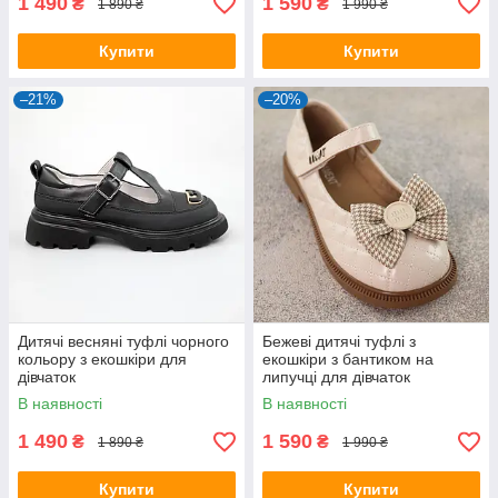
1 490
1 590
₴
₴
1 890 ₴
1 990 ₴
Купити
Купити
–21%
–20%
Дитячі весняні туфлі чорного
Бежеві дитячі туфлі з
кольору з екошкіри для
екошкіри з бантиком на
дівчаток
липучці для дівчаток
В наявності
В наявності
1 490
1 590
₴
₴
1 890 ₴
1 990 ₴
Купити
Купити