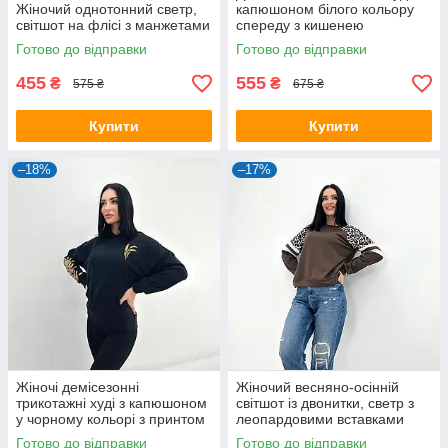
Жіночий однотонний светр,
капюшоном білого кольору
світшот на флісі з манжетами
спереду з кишенею
Готово до відправки
Готово до відправки
455
555
₴
₴
575 ₴
675 ₴
Купити
Купити
–18%
–17%
Жіночі демісезонні
Жіночий весняно-осінній
трикотажні худі з капюшоном
світшот із двонитки, светр з
у чорному кольорі з принтом
леопардовими вставками
Готово до відправки
Готово до відправки