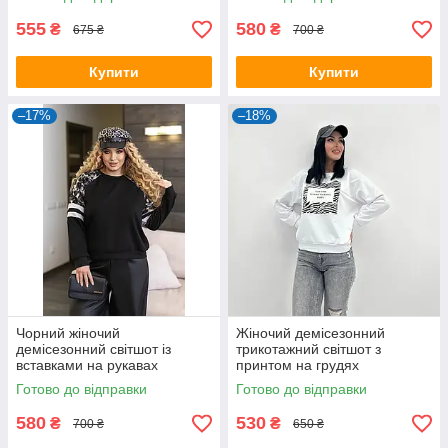
555
580
₴
₴
675 ₴
700 ₴
Купити
Купити
–17%
–18%
Чорний жіночий
Жіночий демісезонний
демісезонний світшот із
трикотажний світшот з
вставками на рукавах
принтом на грудях
Готово до відправки
Готово до відправки
580
530
₴
₴
700 ₴
650 ₴