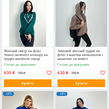
Жіночий светр на флісі
Зимовий жіночий худий на
темно-зеленого кольору на
флісі з вшитим капюшоном і
грудях малюнок серце
кишенею на животі
Готово до відправки
Готово до відправки
630
630
₴
₴
750 ₴
750 ₴
Купити
Купити
–18%
–18%