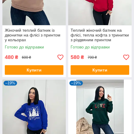
Жіночий теплий батник із
Теплий жіночий батник на
двонитки на флісі з принтом
флісі, тепла кофта з тринитки
у кольорах
з різдвяним принтом
Готово до відправки
Готово до відправки
480
580
₴
₴
600 ₴
700 ₴
Купити
Купити
–19%
–19%