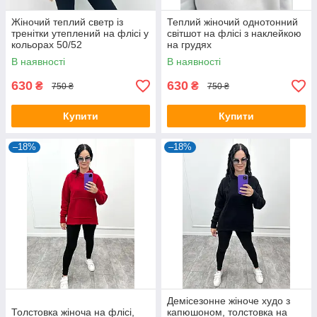
Жіночий теплий светр із
Теплий жіночий однотонний
тренітки утеплений на флісі у
світшот на флісі з наклейкою
кольорах 50/52
на грудях
В наявності
В наявності
630
630
₴
₴
750 ₴
750 ₴
Купити
Купити
–18%
–18%
Демісезонне жіноче худо з
Толстовка жіноча на флісі,
капюшоном, толстовка на