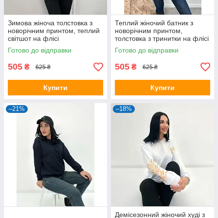
Зимова жіноча толстовка з
Теплий жіночий батник з
новорічним принтом, теплий
новорічним принтом,
світшот на флісі
толстовка з тринитки на флісі
в кольорах
Готово до відправки
Готово до відправки
505
505
₴
₴
625 ₴
625 ₴
Купити
Купити
–21%
–18%
Демісезонний жіночий худі з