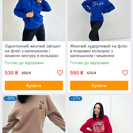
Однотонний жіночий світшот
Жіночий худорлявий на флісі
на флісі з капюшоном і
в яскравих кольорах з
кишеню кенгуру в кольорах
капюшоном і кишенею
кенгуру
Готово до відправки
Готово до відправки
530
550
₴
₴
650 ₴
670 ₴
Купити
Купити
–20%
–17%