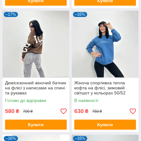
Купити
Купити
–17%
–16%
Демісезонний жіночий батник
Жіноча спортивна тепла
на флісі з написами на спині
кофта на флісі, зимовий
та рукавах
світшот у кольорах 50/52
Готово до відправки
В наявності
580
630
₴
₴
700 ₴
750 ₴
Купити
Купити
–16%
–16%