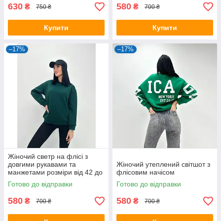
630
580
₴
₴
750 ₴
700 ₴
Купити
Купити
–17%
–17%
Жіночий светр на флісі з
довгими рукавами та
Жіночий утеплений світшот з
манжетами розміри від 42 до
флісовим начісом
52
Готово до відправки
Готово до відправки
580
580
₴
₴
700 ₴
700 ₴