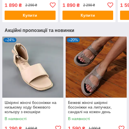
носком
гум
1 890
1 890
1 5
₴
₴
2 290 ₴
2 290 ₴
Купити
Купити
Акційні пропозиції та новинки
–24%
–20%
Шкіряні жіночі босоніжки на
Бежеві жіночі шкіряні
низькому ходу бежевого
босоніжки на липучках,
кольору з екошкіри
сандалі на кожен день
В наявності
В наявності
1 290
1 590
₴
₴
1 690 ₴
1 990 ₴