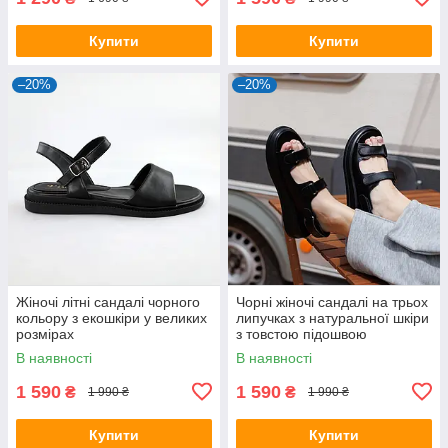
Купити
Купити
–20%
–20%
Жіночі літні сандалі чорного
Чорні жіночі сандалі на трьох
кольору з екошкіри у великих
липучках з натуральної шкіри
розмірах
з товстою підошвою
В наявності
В наявності
1 590
1 590
₴
₴
1 990 ₴
1 990 ₴
Купити
Купити