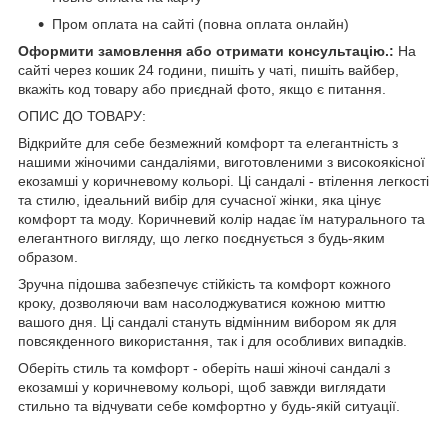
Пром оплата на сайті (повна оплата онлайн)
Оформити замовлення або отримати консультацію.:
На
сайті через кошик 24 години, пишіть у чаті, пишіть вайбер,
вкажіть код товару або приєднай фото, якщо є питання.
ОПИС ДО ТОВАРУ:
Відкрийте для себе безмежний комфорт та елегантність з
нашими жіночими сандаліями, виготовленими з високоякісної
екозамші у коричневому кольорі. Ці сандалі - втілення легкості
та стилю, ідеальний вибір для сучасної жінки, яка цінує
комфорт та моду. Коричневий колір надає їм натурального та
елегантного вигляду, що легко поєднується з будь-яким
образом.
Зручна підошва забезпечує стійкість та комфорт кожного
кроку, дозволяючи вам насолоджуватися кожною миттю
вашого дня. Ці сандалі стануть відмінним вибором як для
повсякденного використання, так і для особливих випадків.
Оберіть стиль та комфорт - оберіть наші жіночі сандалі з
екозамші у коричневому кольорі, щоб завжди виглядати
стильно та відчувати себе комфортно у будь-якій ситуації.