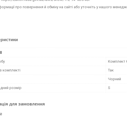
формації про повернення й обміну на сайті або уточніть у нашого менедж
еристики
І
обу
Комплект 
в комплекті
Так
Чорний
дний розмір
S
ація для замовлення
 ₴