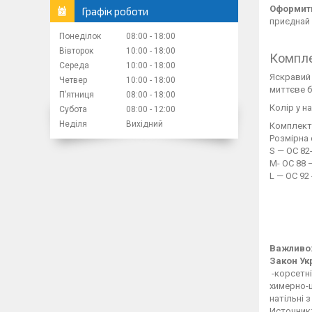
Оформити
Графік роботи
приєднай 
Понеділок
08:00
18:00
Вівторок
10:00
18:00
Компле
Середа
10:00
18:00
Яскравий 
Четвер
10:00
18:00
миттєве б
Пʼятниця
08:00
18:00
Колір у н
Субота
08:00
12:00
Неділя
Вихідний
Комплекта
Розмірна 
S — ОС 82
M- ОС 88 
L — ОС 92
Важливо:
Закон Ук
-корсетні
химерно-ш
натільні з
Источник: