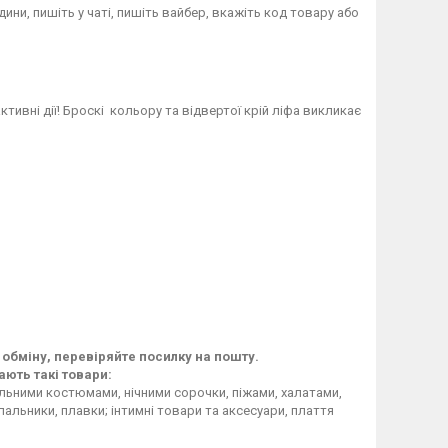
дини, пишіть у чаті, пишіть вайбер, вкажіть код товару або
ивні дії! Броскі кольору та відвертої крій ліфа викликає
 обміну, перевіряйте посилку на пошту.
ають такі товари:
пальними костюмами, нічними сорочки, піжами, халатами,
льники, плавки; інтимні товари та аксесуари, плаття