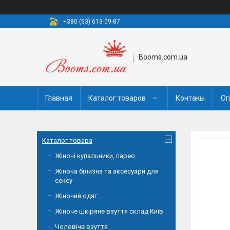
+380 (63) 613-09-87
Booms.com.ua
Главная
Каталог товаров
Контакы
Оп
Каталог товара
Жіночі купальники, парео
Жіноча білизна та аксесуари для
сексу
Жіночий одяг.
Жіноче шкіряне взуття склад Київ
Чоловіче взуття