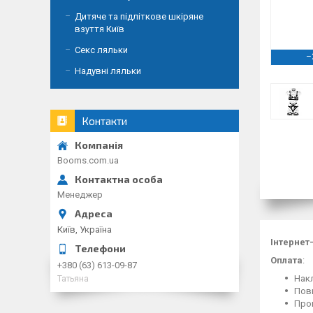
Дитяче та підліткове шкіряне
взуття Київ
Секс ляльки
–
Надувні ляльки
Контакти
Booms.com.ua
Менеджер
Київ, Україна
Інтернет
Оплата
:
+380 (63) 613-09-87
Накл
Татьяна
Повн
Пром