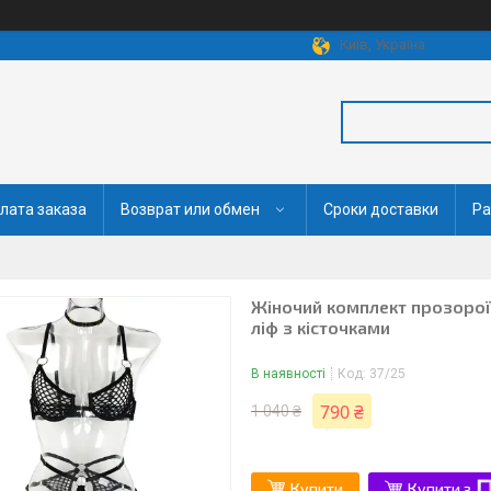
Київ, Україна
лата заказа
Возврат или обмен
Сроки доставки
Ра
Жіночий комплект прозорої 
ліф з кісточками
В наявності
Код:
37/25
790 ₴
1 040 ₴
Купити
Купити з