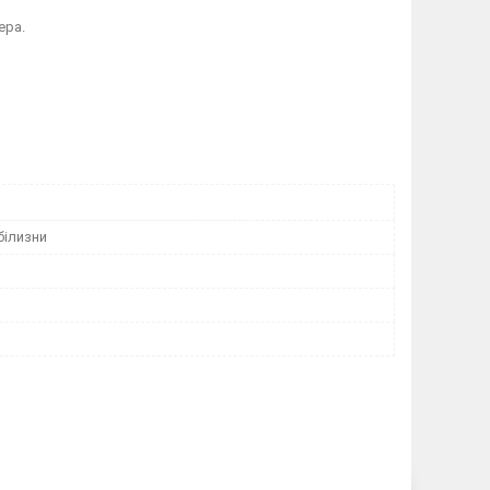
ера.
білизни