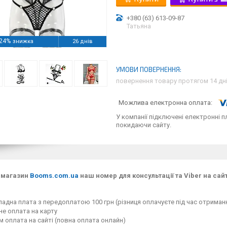
+380 (63) 613-09-87
Татьяна
24%
26 днів
повернення товару протягом 14 дн
У компанії підключені електронні п
покидаючи сайту.
-магазин
Booms.com.ua
наш номер для консультації та Viber на сайт
адна плата з передоплатою 100 грн (різниця оплачуєте під час отримання
е оплата на карту
 оплата на сайті (повна оплата онлайн)