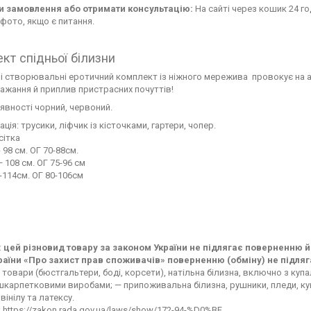
 замовлення або отримати консультацію:
На сайті через кошик 24 го
фото, якщо є питання.
кт спідньої білизни
і створювальні еротичний комплект із ніжного мережива провокує на акт
ажання й приплив пристрасних почуттів!
аявності чорний, червоний.
ція: трусики, ліфчик із кісточками, гартери, чопер.
сітка
- 98 см. ОГ 70-88см.
— 108 см. ОГ 75-96 см
 -114см. ОГ 80-106см
 цей різновид товару за законом України не підлягає поверненню й
раїни «Про захист прав споживачів» поверненню (обміну) не підляг
 товари (бюстгальтери, боді, корсети), натільна білизна, включно з ку
карпетковими виробами; — припоживальна білизна, рушники, пледи, купа
 вінілу та латексу.
 https://zakon.rada.gov.ua/laws/show/172-94-%D0%BF