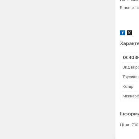
Більше ін
Характ
ОСНОВН
Вид вир
Трусики 
Колір
Міжнаро
Інформ
Ціна:
790