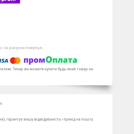
ів
за рахунок покупця
латежі. Тепер ви можете купити будь-який товар не
і
), гарантує вашу відвідуваність і прихід на пошту