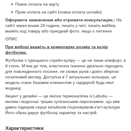
Повне оплата на карту
Пром оплата на сайті (повна оплата онлайн)
Оформити замовлення або отримати консультацію.:
На
сайті через кошик 24 години, пишіть у чаті, пишіть вайбер,
вкажіть код товару або приєднай фото, якщо є питання.
ОПИС:
При виборі вкажіть в коментарях розмір та колір
футболки.
Футболка з турецького стрейч-куліру — це не лише комфорт, а
й стиль. М’яка до тіла, еластична тканина ідеально підходить
для повсякденного носіння, не сковує рухів і довго зберігає
початковий вигляд. Доступна в 7 актуальних кольорах, ця
модель стане базовим елементом у гардеробі будь-якої
модниці.
Акцент у дизайні — це якісна термоналіпка із Labubu —
милим і водночас трішки хуліганським персонажем, що вже
давно підкорив серця мільйонів поціновувачів к’ют-культури.
Його образ дарує футболці характер та настрій.
Характеристики