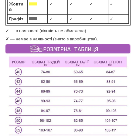
Жовти
✓
✓
✓
✓
й
Графіт
✓
✓
✓
✓
✓ — в наявності (кількість не обмежена).
✗ — немає в наявності (знято з виробництва).