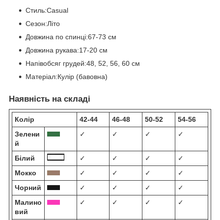
Стиль:Casual
Сезон:Літо
Довжина по спинці:67-73 см
Довжина рукава:17-20 см
Напівобсяг грудей:48, 52, 56, 60 см
Матеріал:Кулір (бавовна)
Наявність на складі
Колір
42-44
46-48
50-52
54-56
Зелени
✓
✓
✓
✓
й
Білий
✓
✓
✓
✓
Мокко
✓
✓
✓
✓
Чорний
✓
✓
✓
✓
Малино
✓
✓
✓
✓
вий