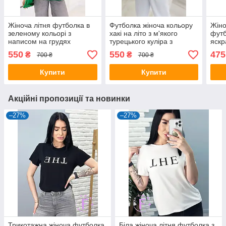
Жіноча літня футболка в
Футболка жіноча кольору
Жіно
зеленому кольорі з
хакі на літо з м'якого
футб
написом на грудях
турецького куліра з
яскр
принтом
абст
550
550
475
₴
₴
700 ₴
700 ₴
Купити
Купити
Акційні пропозиції та новинки
–27%
–27%
Трикотажна жіноча футболка
Біла жіноча літня футболка з