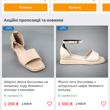
Купити
Купити
Акційні пропозиції та новинки
–24%
–20%
Шкіряні жіночі босоніжки на
Жіночі літні босоніжки з
низькому ходу бежевого
натуральної шкіри бежевого
кольору з екошкіри
кольору
В наявності
В наявності
1 290
1 590
₴
₴
1 690 ₴
1 990 ₴