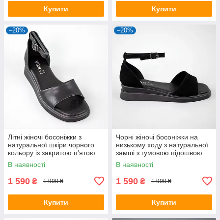
Купити
Купити
–20%
–20%
Літні жіночі босоніжки з
Чорні жіночі босоніжки на
натуральної шкіри чорного
низькому ходу з натуральної
кольору із закритою п'ятою
замші з гумовою підошвою
на ремінці
В наявності
В наявності
1 590
1 590
₴
₴
1 990 ₴
1 990 ₴
Купити
Купити