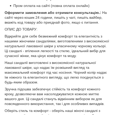
Пром оплата на сайті (повна оплата онлайн)
Оформити замовлення або отримати консультацію.:
На
сайті через кошик 24 години, пишіть у чаті, пишіть вайбер,
вкажіть код товару або приєднай фото, якщо є питання.
ОПИС ДО ТОВАРУ:
Відкрийте для себе безмежний комфорт та елегантність з
нашими жіночими сандаліями, виготовленими з високоякісної
натуральної лакованої шкіри у класичному чорному кольорі.
Ці сандалі - втілення легкості та стилю, ідеальний вибір для
сучасної жінки, яка цінує комфорт та моду.
Наші сандалії виготовлені з високоякісної натуральної
лакованої шкіри, що надає їм розкішний вигляд та
максимальний комфорт під час носіння. Чорний колір надає
їм ніжного та елегантного вигляду, що легко поєднується з
будь-яким образом.
Зручна підошва забезпечує стійкість та комфорт кожного
кроку, дозволяючи вам насолоджуватися кожною миттю
вашого дня. Ці сандалі стануть відмінним вибором як для
повсякденного використання, так і для особливих випадків.
Оберіть стиль та комфорт - оберіть наші жіночі сандалі з