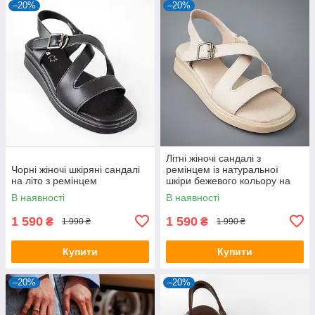
–20%
–20%
Літні жіночі сандалі з
Чорні жіночі шкіряні сандалі
ремінцем із натуральної
на літо з ремінцем
шкіри бежевого кольору на
підошві 3 см
В наявності
В наявності
1 590
1 590
₴
₴
1 990 ₴
1 990 ₴
Купити
Купити
–20%
–20%