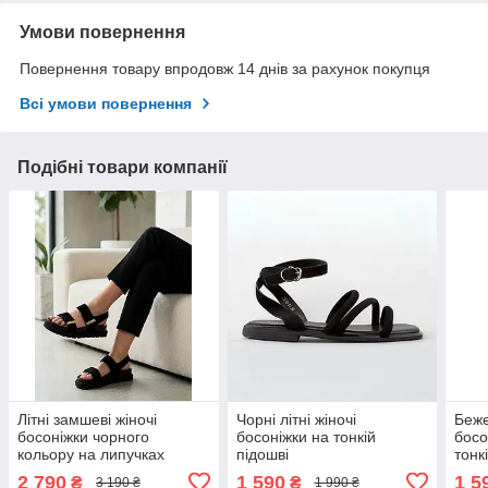
Умови повернення
Повернення товару впродовж 14 днів за рахунок покупця
Всі умови повернення
Подібні товари компанії
Літні замшеві жіночі
Чорні літні жіночі
Беже
босоніжки чорного
босоніжки на тонкій
босо
кольору на липучках
підошві
тонк
2 790
1 590
1 5
₴
₴
3 190 ₴
1 990 ₴