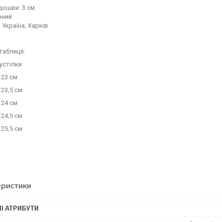
дошви: 3 см
рний
 Україна, Харків
таблиця:
устілки
 23 см
 23,5 см
 24 см
 24,5 см
 25,5 см
еристики
І АТРИБУТИ