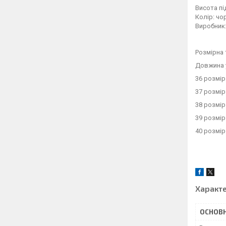
Висота пі
Колір: чо
Виробник:
Розмірна 
Довжина 
36 розмір
37 розмір
38 розмір
39 розмір
40 розмір
Характ
ОСНОВН