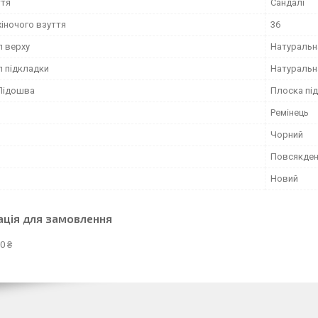
ття
Сандалі
жіночого взуття
36
л верху
Натуральн
л підкладки
Натуральн
Підошва
Плоска пі
Ремінець
Чорний
Повсякден
Новий
ація для замовлення
0 ₴