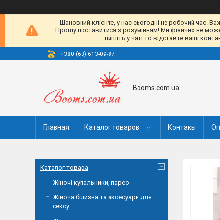
Шановний клієнте, у нас сьогодні не робочий час. Ва
Прошу поставитися з розумінням! Ми фізично не можемо
пишіть у чаті то відставте ваші конт
+380 (63) 613-09-87
Booms.com.ua
Главная
Каталог товаров
Контакы
Оп
Каталог товара
Жіночі купальники, парео
Жіноча білизна та аксесуари для
сексу