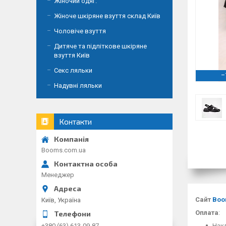
Жіночий одяг.
Жіноче шкіряне взуття склад Київ
Чоловіче взуття
Дитяче та підліткове шкіряне
взуття Київ
Секс ляльки
–
Надувні ляльки
Контакти
Booms.com.ua
Менеджер
Сайт
Boo
Київ, Україна
Оплата
:
Накл
+380 (63) 613-09-87