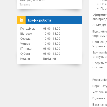
Повн
Татьяна
Пром
Оформити
або приєд
Графік роботи
ОПИС ДО 
Понеділок
08:00
18:00
Відкрийте
Вівторок
10:00
18:00
чорному к
Середа
10:00
18:00
Наші санд
Четвер
10:00
18:00
Чорний ко
Пʼятниця
08:00
18:00
Зручна пі
Субота
08:00
12:00
стануть в
Неділя
Вихідний
Оберіть с
стильно т
Розмірніс
Верх: нат
Устілка: 
Підошва:
Вага напів