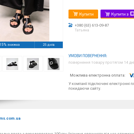
Купити
Купити з
+380 (63) 613-09-87
Татьяна
15%
25 днів
повернення товару протягом 14 дн
У компанії підключені електронні п
покидаючи сайту.
ms.com.ua
адна плата з передоплатою 100 грн (різниця оплачуєте під час отримання