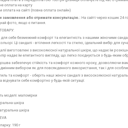
е оплата на карту
 оплата на сайті (повна оплата онлайн)
 замовлення або отримати консультацію.:
На сайті через кошик 24 го
най фото, якщо є питання.
ТОВАРУ:
 для себе безмежний комфорт та елегантність з нашими жіночими сандал
ольорі. Ці сандалі - втілення легкості та стилю, ідеальний вибір для суч
алії виготовлені з високоякісної натуральної шкіри, що надає їм розкіш
лір надає їм елегантного вигляду, що легко поєднується з будь-яким об
дошва забезпечує стійкість та комфорт кожного кроку, дозволяючи ва
ідмінним вибором як для повсякденного використання, так і для особли
тиль та комфорт - оберіть наші жіночі сандалі з висоскоякісної натурал
а відчувати себе комфортно у будь-якій ситуації.
ть моделі: маломірки
уральна шкіра
натуральна шкіра
 EVA
парку: 190 г