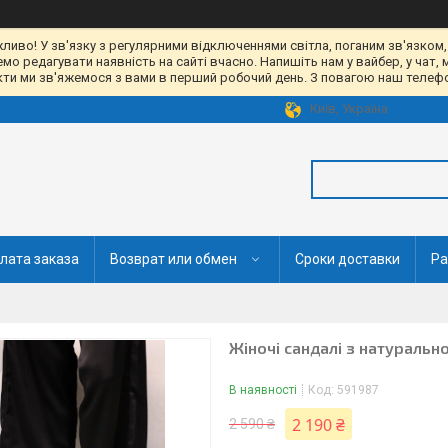
жливо! У зв'язку з регулярними відключеннями світла, поганим зв'язком,
 редагувати наявність на сайті вчасно. Напишіть нам у вайбер, у чат, 
акти ми зв'яжемося з вами в перший робочий день. З повагою наш телефон
Київ, Україна
лата заказа
Возврат или обмен
Сроки доставки
Ра
Жіночі сандалі з натуральн
В наявності
Код:
591987
2 190 ₴
2 590 ₴