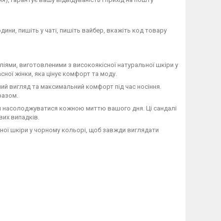
дини, пишіть у чаті, пишіть вайбер, вкажіть код товару
іями, виготовленими з високоякісної натуральної шкіри у
асної жінки, яка цінує комфорт та моду.
ний вигляд та максимальний комфорт під час носіння.
разом.
м насолоджуватися кожною миттю вашого дня. Ці сандалі
вих випадків.
ьної шкіри у чорному кольорі, щоб завжди виглядати