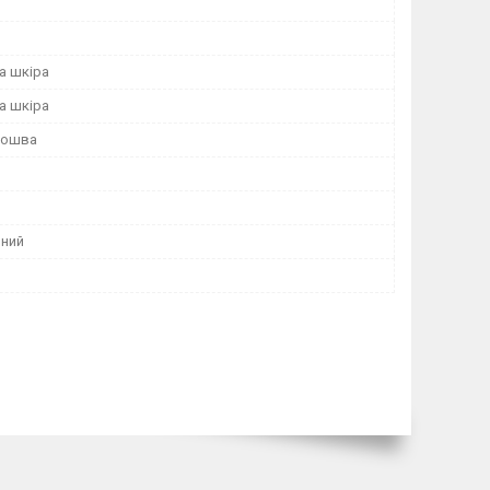
а шкіра
а шкіра
дошва
ний