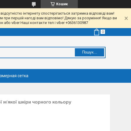
Кошик
 відсутністю інтернету спостерігається затримка відповіді вам!
ми при першій нагоді вам відповімо! Дякую за розуміння! Якщо ви
 або viber Наші контакти тел і viber +0636130987
Пошук...
змерная сетка
ої м'якої шкіри чорного кольору