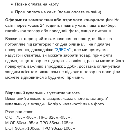
Повне оплата на карту
Пром оплата на сайті (повна оплата онлайн)
Оформити замовлення або отримати консультацію:
На
сайті через кошик 24 години, пишіть у чаті, пишіть вайбер,
вкажіть код товару або приєднай фото, якщо є питання.
Важливо: перевіряйте замовлення на пошту, ця білизна
потрапляє під категорію " спідня білизна", і не підлягає
поверненню, докладніше
"ЗДЕСЬ"
, але ми прямуємо
назустріч клієнтам, ви можете забрати товар, приміряти
вдома, якщо товар не підходить за якістю, раз ви можете його
повернути, важливо впродовж 1 доби, доставка оплачується
завдяки клієнтам, якщо вам не підходить товар на полиці ви
можете відмовитися з будь-якої причини.
Відрядний купальник з утяжкою живота.
Виконаний з якісного швидковисихаючого еластану. У
купальнику є вкладки. Колір у наявності: як на фото.
Розмірна сітка:
С ОГ 75см-90см. ПРО 82см.-95см.
М ОГ 80см.-95см ПРО 85см.-105см.
L ОГ 90см.-100см. ПРО 90см.-100см.