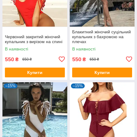
Блакитний жіночий суцільний
Червоний закритий жіночий
купальник з бахромою на
купальник з вирізом на спині
плечах
В наявності
В наявності
550
550
₴
₴
650 ₴
650 ₴
Купити
Купити
–15%
–15%