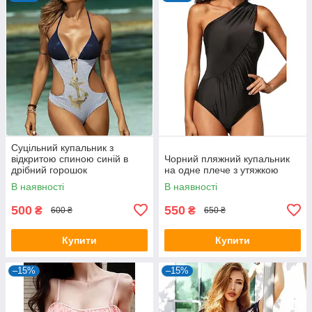
Суцільний купальник з
відкритою спиною синій в
Чорний пляжний купальник
дрібний горошок
на одне плече з утяжкою
В наявності
В наявності
500
550
₴
₴
600 ₴
650 ₴
Купити
Купити
–15%
–15%