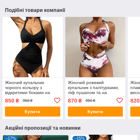
Подібні товари компанії
Жіночий купальник
Жіночий рожевий
Жіно
чорного кольору з
купальник з палітурками,
плав
відкритими боками на
ліф пушапом та на
висо
зав'язках
зав'язках
рюша
850
870
820
₴
₴
950 ₴
950 ₴
Купити
Купити
Акційні пропозиції та новинки
–17%
–15%