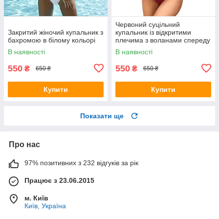
Червоний суцільний
Закритий жіночий купальник з
купальник із відкритими
бахромою в білому кольорі
плечима з воланами спереду
на шнурівці
В наявності
В наявності
550
550
₴
₴
650 ₴
650 ₴
Купити
Купити
Показати ще
Про нас
97% позитивних з 232 відгуків за рік
Працює з 23.06.2015
м. Київ
Київ, Україна