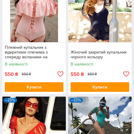
Пляжний купальник з
відкритими плечима з
Жіночий закритий купальник
спереду воланами на
чорного кольору
шнурівці
В наявності
В наявності
550
550
₴
₴
650 ₴
650 ₴
Купити
Купити
–15%
–15%