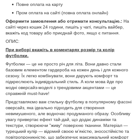
Повне оплата на карту
Пром оплата на сайті (повна оплата онлайн)
Оформити замовлення або отримати консультацію.:
На
сайті через кошик 24 години, пишіть у чаті, пишіть вайбер,
вкажіть код товару або приєднай фото, якщо є питання.
ОПИС:
При виборі вкажіть в коментарях розмір та колір
футболки.
Футболки — це не просто річ для літа. Вони давно стали
базовим елементом гардероба на кожен день і для кожного
сезону. Їх легко комбінувати, вони дарують комфорт та
підкреслюють індивідуальний стиль. А коли мова йде про
модні оверсайз-моделі з трендовими акцентами — це
справжній must-have!
Представляємо вам стильну футболку в популярному фасоні
оверсайз, яка ідеально підходить для створення
невимушеного, але водночас продуманого образу. Особливу
увагу привертає ефект тай-дай, що додає динаміки та
текстури, створюючи "живу" поверхню тканини. Матеріал —
турецький кулір — відомий своєю м’якістю, зносостійкістю та
повітропроникністю, що забезпечує максимальний комфорт