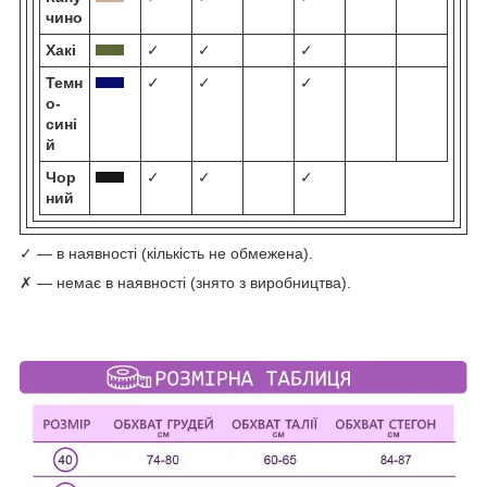
чино
Хакі
✓
✓
✓
Темн
✓
✓
✓
о-
сині
й
Чор
✓
✓
✓
ний
✓ — в наявності (кількість не обмежена).
✗ — немає в наявності (знято з виробництва).