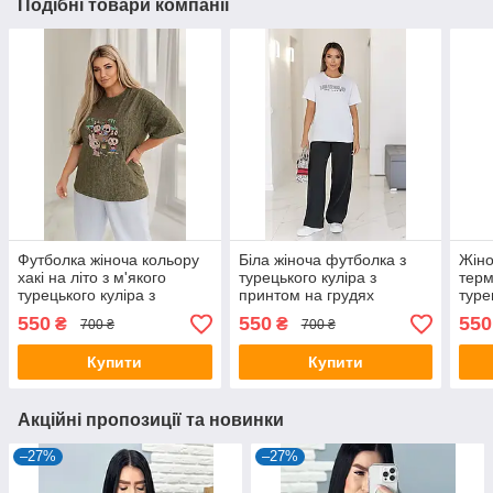
Подібні товари компанії
Футболка жіноча кольору
Біла жіноча футболка з
Жіно
хакі на літо з м'якого
турецького куліра з
терм
турецького куліра з
принтом на грудях
туре
принтом
550
550
550
₴
₴
700 ₴
700 ₴
Купити
Купити
Акційні пропозиції та новинки
–27%
–27%