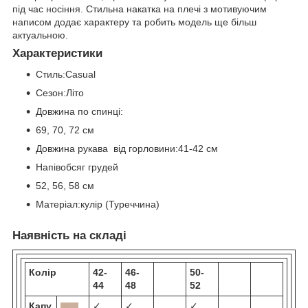
під час носіння. Стильна накатка на плечі з мотивуючим
написом додає характеру та робить модель ще більш
актуальною.
Характеристики
Стиль:Casual
Сезон:Літо
Довжина по спинці:
69, 70, 72 см
Довжина рукава від горловини:41-42 см
Напівобсяг грудей
52, 56, 58 см
Матеріал:кулір (Туреччина)
Наявність на складі
Колір
42-
46-
50-
44
48
52
Капу
✓
✓
✓