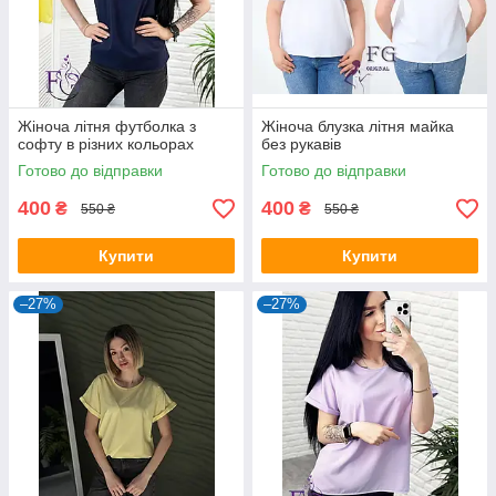
Жіноча літня футболка з
Жіноча блузка літня майка
софту в різних кольорах
без рукавів
Готово до відправки
Готово до відправки
400
400
₴
₴
550 ₴
550 ₴
Купити
Купити
–27%
–27%