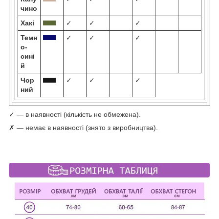
чино
Хакі
✓
✓
✓
Темн
✓
✓
✓
о-
сині
й
Чор
✓
✓
✓
ний
✓ — в наявності (кількість не обмежена).
✗ — немає в наявності (знято з виробництва).