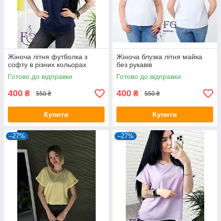
Жіноча літня футболка з
Жіноча блузка літня майка
софту в різних кольорах
без рукавів
Готово до відправки
Готово до відправки
400
400
₴
₴
550 ₴
550 ₴
Купити
Купити
–27%
–27%