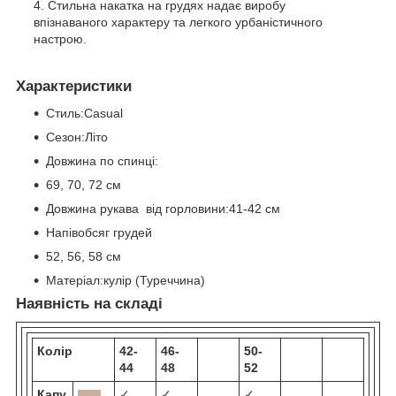
Стильна накатка на грудях надає виробу
впізнаваного характеру та легкого урбаністичного
настрою.
Характеристики
Стиль:Casual
Сезон:Літо
Довжина по спинці:
69, 70, 72 см
Довжина рукава від горловини:41-42 см
Напівобсяг грудей
52, 56, 58 см
Матеріал:кулір (Туреччина)
Наявність на складі
Колір
42-
46-
50-
44
48
52
Капу
✓
✓
✓