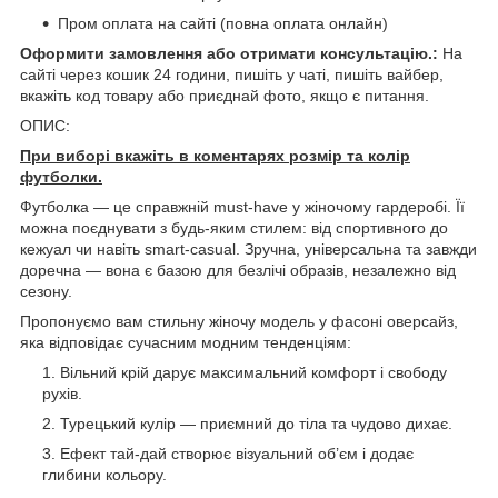
Пром оплата на сайті (повна оплата онлайн)
Оформити замовлення або отримати консультацію.:
На
сайті через кошик 24 години, пишіть у чаті, пишіть вайбер,
вкажіть код товару або приєднай фото, якщо є питання.
ОПИС:
При виборі вкажіть в коментарях розмір та колір
футболки.
Футболка — це справжній must-have у жіночому гардеробі. Її
можна поєднувати з будь-яким стилем: від спортивного до
кежуал чи навіть smart-casual. Зручна, універсальна та завжди
доречна — вона є базою для безлічі образів, незалежно від
сезону.
Пропонуємо вам стильну жіночу модель у фасоні оверсайз,
яка відповідає сучасним модним тенденціям:
Вільний крій дарує максимальний комфорт і свободу
рухів.
Турецький кулір — приємний до тіла та чудово дихає.
Ефект тай-дай створює візуальний об’єм і додає
глибини кольору.