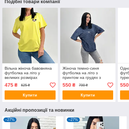
Подібні товари компанії
Вільна жіноча бавовняна
Жіноча темно-синя
Одно
футболка на літо у
футболка на літо з
футб
великих розмірах
принтом на грудях з
туре
турецької бавовни
475
550
550
₴
₴
625 ₴
700 ₴
Купити
Купити
Акційні пропозиції та новинки
–27%
–27%