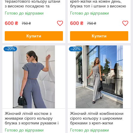
теракотового кольору штани
креп-жатки на кожен день,
з високою посадкою та
блузка топ і штани з високою
блузка топ на резинці
посадкою
Готово до відправки
Готово до відправки
600
600
₴
₴
750 ₴
750 ₴
Купити
Купити
–20%
–20%
Жіночий літній костюм з
Жіночий літній комбінезони
жниварки сірого кольору
сірого кольору з широкими
блузка з коротким рукавом і
брюками з креп-жатки
широкі штани на резинці
Готово до відправки
Готово до відправки