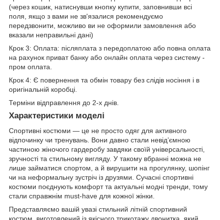
(через кошик, натиснувши кнопку купити, заповнивши всі
поля, якщо з вами не зв'язалися рекомендуємо
передзвонити, можливо ви не оформили замовлення або
вказали неправильні дані)
Крок 3: Оплата: післяплата з передоплатою або повна оплата
на рахунок приват банку або онлайн оплата через систему -
пром оплата.
Крок 4: Є повернення та обмін товару без слідів носіння і в
оригінальній коробці.
Терміни відправлення до 2-х днів.
Характеристики моделі
Спортивні костюми — це не просто одяг для активного
відпочинку чи тренувань. Вони давно стали невід’ємною
частиною жіночого гардеробу завдяки своїй універсальності,
зручності та стильному вигляду. У такому вбранні можна не
лише займатися спортом, а й вирушити на прогулянку, шопінг
чи на неформальну зустріч із друзями. Сучасні спортивні
костюми поєднують комфорт та актуальні модні тренди, тому
стали справжнім must-have для кожної жінки.
Представляємо вашій увазі стильний літній спортивний
костюм, виготовлений із якісного трикотажу двонитка, який