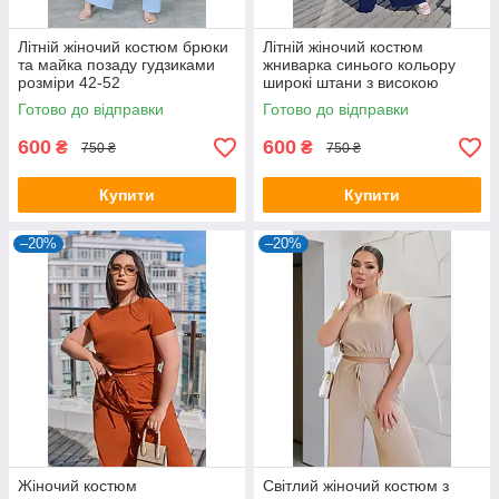
Літній жіночий костюм брюки
Літній жіночий костюм
та майка позаду гудзиками
жниварка синього кольору
розміри 42-52
широкі штани з високою
посадкою та блузка топ на
Готово до відправки
Готово до відправки
резинці
600
600
₴
₴
750 ₴
750 ₴
Купити
Купити
–20%
–20%
Жіночий костюм
Світлий жіночий костюм з