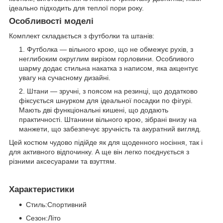
ідеально підходить для теплої пори року.
Особливості моделі
Комплект складається з футболки та штанів:
Футболка — вільного крою, що не обмежує рухів, з
неглибоким округлим вирізом горловини. Особливого
шарму додає стильна накатка з написом, яка акцентує
увагу на сучасному дизайні.
Штани — зручні, з поясом на резинці, що додатково
фіксується шнурком для ідеальної посадки по фігурі.
Мають дві функціональні кишені, що додають
практичності. Штанини вільного крою, зібрані внизу на
манжети, що забезпечує зручність та акуратний вигляд.
Цей костюм чудово підійде як для щоденного носіння, так і
для активного відпочинку. А ще він легко поєднується з
різними аксесуарами та взуттям.
Характеристики
Стиль:Спортивний
Сезон:Літо