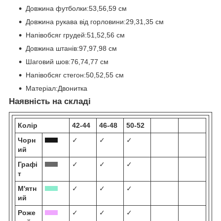
Довжина футболки:53,56,59 см
Довжина рукава від горловини:29,31,35 см
Напівобсяг грудей:51,52,56 см
Довжина штанів:97,97,98 см
Шаговий шов:76,74,77 см
Напівобсяг стегон:50,52,55 см
Матеріал:Двонитка
Наявність на складі
Колір
42-44
46-48
50-52
Чорн
✓
✓
✓
ий
Графі
✓
✓
✓
т
М'ятн
✓
✓
✓
ий
Роже
✓
✓
✓