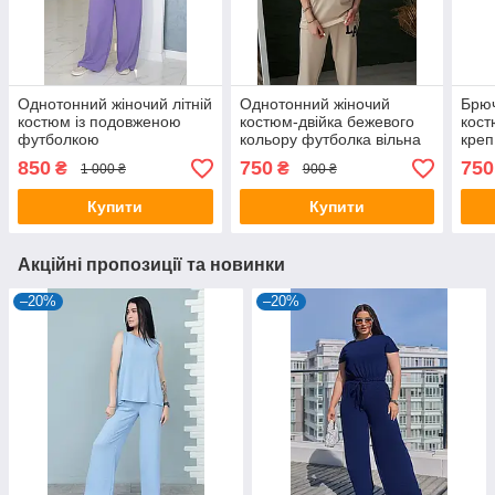
Однотонний жіночий літній
Однотонний жіночий
Брюч
костюм із подовженою
костюм-двійка бежевого
кост
футболкою
кольору футболка вільна
креп
850
750
750
₴
₴
1 000 ₴
900 ₴
Купити
Купити
Акційні пропозиції та новинки
–20%
–20%