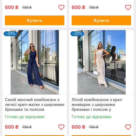
600
600
₴
₴
750 ₴
750 ₴
Купити
Купити
–20%
–20%
Синій жіночий комбінезон з
Літній комбінезони з креп
легкої креп-жатки з широкими
жниварки з широкими
брюками та поясом
брюками і поясом у
бежевому кольорі
Готово до відправки
Готово до відправки
600
600
₴
₴
750 ₴
750 ₴