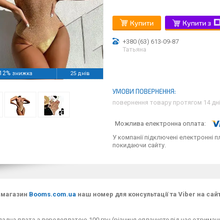
Купити
Купити з
+380 (63) 613-09-87
Татьяна
12%
25 днів
повернення товару протягом 14 дн
У компанії підключені електронні п
покидаючи сайту.
-магазин
Booms.com.ua
наш номер для консультації та Viber на сайт
адна плата з передоплатою 100 грн (різниця оплачуєте під час отримання