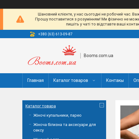
Шановний клієнте, у нас сьогодні не робочий час. Ва
Прошу поставитися з розумінням! Ми фізично не можемо
пишіть у чаті то відставте ваші конт
+380 (63) 613-09-87
Booms.com.ua
Главная
Каталог товаров
Контакы
Оп
Каталог товара
Жіночі купальники, парео
Жіноча білизна та аксесуари для
сексу