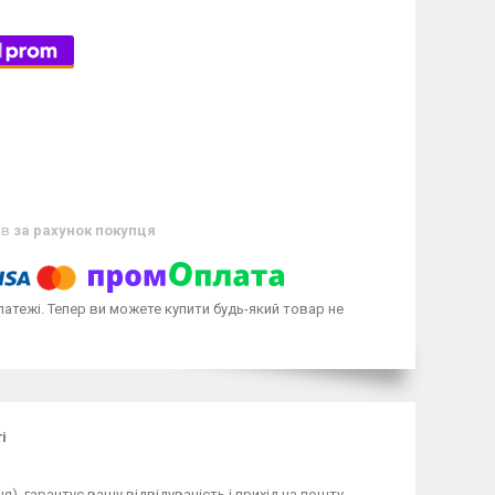
ів
за рахунок покупця
латежі. Тепер ви можете купити будь-який товар не
і
), гарантує вашу відвідуваність і прихід на пошту