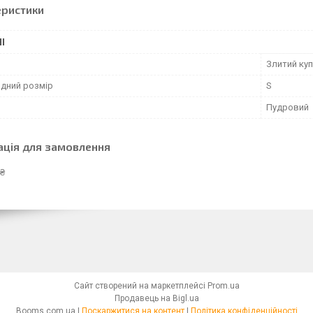
еристики
І
Злитий ку
дний розмір
S
Пудровий
ація для замовлення
 ₴
Сайт створений на маркетплейсі
Prom.ua
Продавець на Bigl.ua
Booms.com.ua |
Поскаржитися на контент
|
Політика конфіденційності