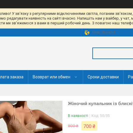
жливо! У зв'язку з регулярними відключеннями світла, поганим зв'язком,
 редагувати наявність на сайті вчасно. Напишіть нам у вайбер, у чат, 
акти ми зв'яжемося з вами в перший робочий день. З повагою наш телефон
Київ, Україна
лата заказа
Возврат или обмен
Сроки доставки
Ра
Жіночий купальник із блис
В наявності
Код:
50/35
700 ₴
800 ₴