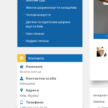
Жіночий одяг.
Жіноче шкіряне взуття склад Київ
Чоловіче взуття
Дитяче та підліткове шкіряне
взуття Київ
Секс ляльки
–
Надувні ляльки
Контакти
Booms.com.ua
Менеджер
Інтернет
Київ, Україна
Оплата
:
Накл
+380 (63) 613-09-87