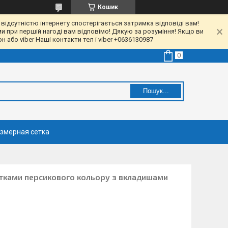
Кошик
 відсутністю інтернету спостерігається затримка відповіді вам!
ми при першій нагоді вам відповімо! Дякую за розуміння! Якщо ви
 або viber Наші контакти тел і viber +0636130987
Пошук...
змерная сетка
кітками персикового кольору з вкладишами