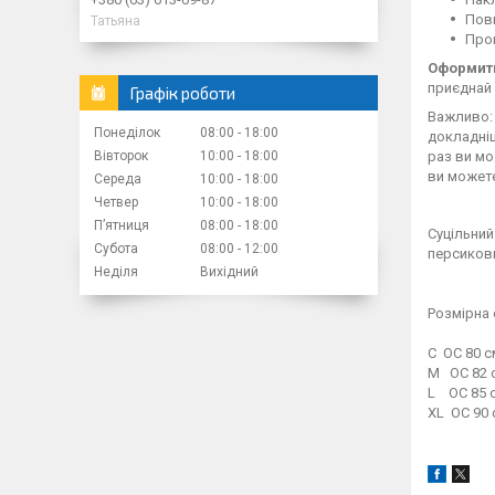
Повн
Татьяна
Пром
Оформити
приєднай 
Графік роботи
Важливо: 
Понеділок
08:00
18:00
докладн
Вівторок
10:00
18:00
раз ви мо
ви можете
Середа
10:00
18:00
Четвер
10:00
18:00
Пʼятниця
08:00
18:00
Суцільний
Субота
08:00
12:00
персикови
Неділя
Вихідний
Розмірна 
С ОС 80 с
M ОС 82 с
L ОС 85 с
XL ОС 90 