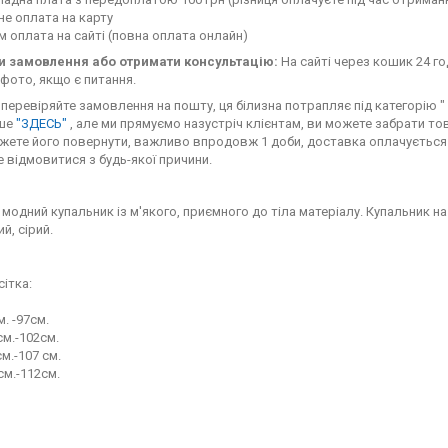
е оплата на карту
 оплата на сайті (повна оплата онлайн)
 замовлення або отримати консультацію:
На сайті через кошик 24 го
фото, якщо є питання.
перевіряйте замовлення на пошту, ця білизна потрапляє під категорію " с
іше
"ЗДЕСЬ"
, але ми прямуємо назустріч клієнтам, ви можете забрати тов
жете його повернути, важливо впродовж 1 доби, доставка оплачується 
 відмовитися з будь-якої причини.
 модний купальник із м'якого, приємного до тіла матеріалу. Купальник на
й, сірий.
сітка:
м. -97см.
м.-102см.
м.-107 см.
см.-112см.