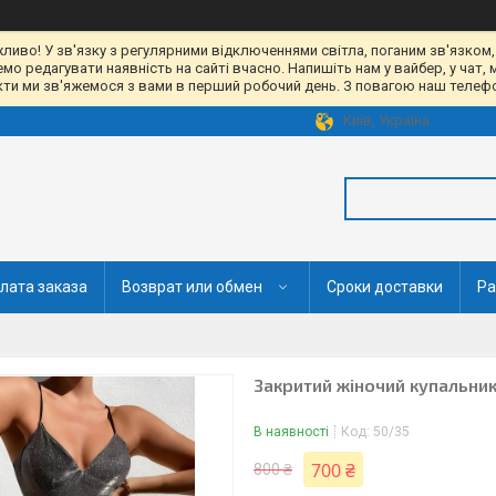
жливо! У зв'язку з регулярними відключеннями світла, поганим зв'язком,
 редагувати наявність на сайті вчасно. Напишіть нам у вайбер, у чат, 
акти ми зв'яжемося з вами в перший робочий день. З повагою наш телефон
Київ, Україна
лата заказа
Возврат или обмен
Сроки доставки
Ра
Закритий жіночий купальник
В наявності
Код:
50/35
700 ₴
800 ₴