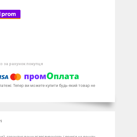
ів
за рахунок покупця
латежі. Тепер ви можете купити будь-який товар не
і
), гарантує вашу відвідуваність і прихід на пошту