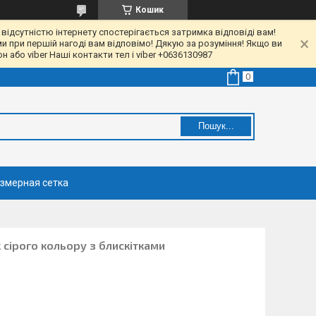
Кошик
 відсутністю інтернету спостерігається затримка відповіді вам!
ми при першій нагоді вам відповімо! Дякую за розуміння! Якщо ви
 або viber Наші контакти тел і viber +0636130987
Пошук...
змерная сетка
 сірого кольору з блискітками