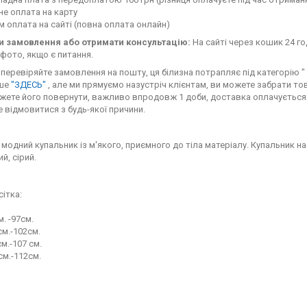
е оплата на карту
 оплата на сайті (повна оплата онлайн)
 замовлення або отримати консультацію:
На сайті через кошик 24 го
фото, якщо є питання.
перевіряйте замовлення на пошту, ця білизна потрапляє під категорію " с
іше
"ЗДЕСЬ"
, але ми прямуємо назустріч клієнтам, ви можете забрати тов
жете його повернути, важливо впродовж 1 доби, доставка оплачується 
 відмовитися з будь-якої причини.
 модний купальник із м'якого, приємного до тіла матеріалу. Купальник на
й, сірий.
сітка:
м. -97см.
м.-102см.
м.-107 см.
см.-112см.