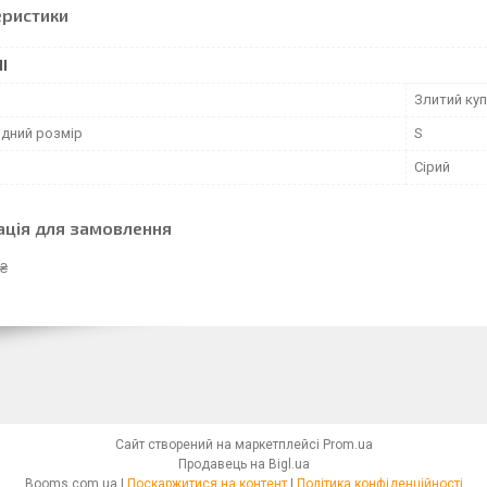
еристики
І
Злитий ку
дний розмір
S
Сірий
ація для замовлення
 ₴
Сайт створений на маркетплейсі
Prom.ua
Продавець на Bigl.ua
Booms.com.ua |
Поскаржитися на контент
|
Політика конфіденційності