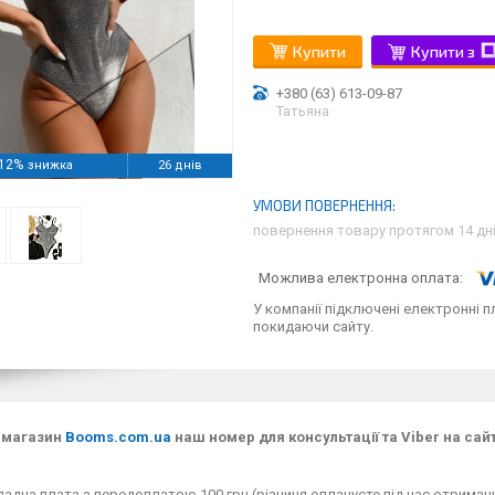
Купити
Купити з
+380 (63) 613-09-87
Татьяна
12%
26 днів
повернення товару протягом 14 дн
У компанії підключені електронні п
покидаючи сайту.
-магазин
Booms.com.ua
наш номер для консультації та Viber на сайт
адна плата з передоплатою 100 грн (різниця оплачуєте під час отримання