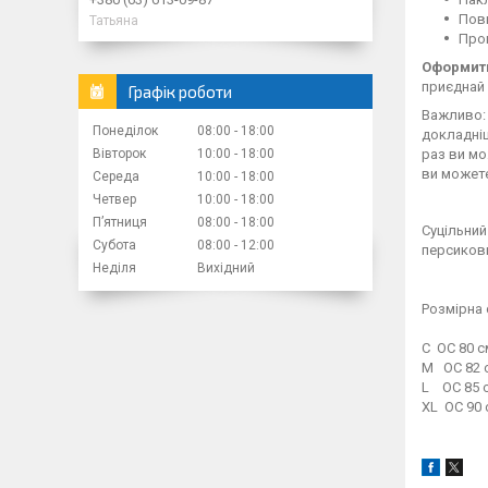
Повн
Татьяна
Пром
Оформити
приєднай 
Графік роботи
Важливо: 
Понеділок
08:00
18:00
докладн
Вівторок
10:00
18:00
раз ви мо
ви можете
Середа
10:00
18:00
Четвер
10:00
18:00
Пʼятниця
08:00
18:00
Суцільний
Субота
08:00
12:00
персикови
Неділя
Вихідний
Розмірна 
С ОС 80 с
M ОС 82 с
L ОС 85 с
XL ОС 90 