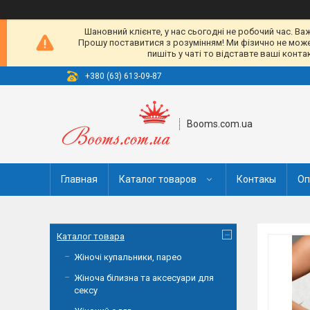
Шановний клієнте, у нас сьогодні не робочий час. Ва
Прошу поставитися з розумінням! Ми фізично не можемо
пишіть у чаті то відставте ваші конт
+380 (63) 613-09-87
Booms.com.ua
Главная
Каталог товаров
Контакы
Оп
Каталог товара
Жіночі купальники, парео
Жіноча білизна та аксесуари для
сексу