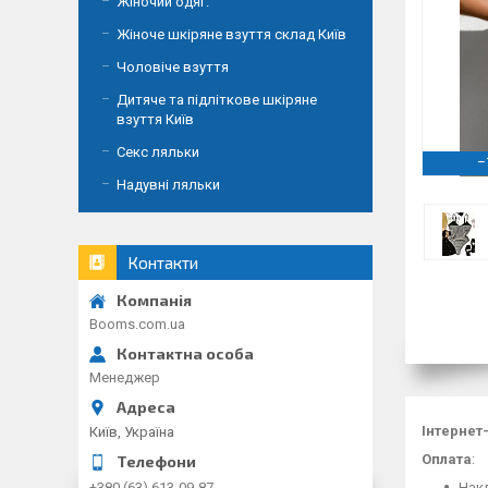
Жіночий одяг.
Жіноче шкіряне взуття склад Київ
Чоловіче взуття
Дитяче та підліткове шкіряне
взуття Київ
Секс ляльки
–
Надувні ляльки
Контакти
Booms.com.ua
Менеджер
Інтернет
Київ, Україна
Оплата
:
Накл
+380 (63) 613-09-87