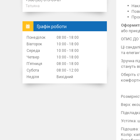
Накл
Татьяна
Повн
Пром
Оформити
Графік роботи
або приєд
Понеділок
08:00
18:00
ОПИС ДО 
Вівторок
10:00
18:00
Ці сандал
Середа
10:00
18:00
та елеган
Четвер
10:00
18:00
Зручна пі
Пʼятниця
08:00
18:00
стануть в
Субота
08:00
12:00
Оберіть с
Неділя
Вихідний
комфортно
Розмірніс
Верх: еко
Підкладка
Устілка: 
Підошва:
Колір: ка