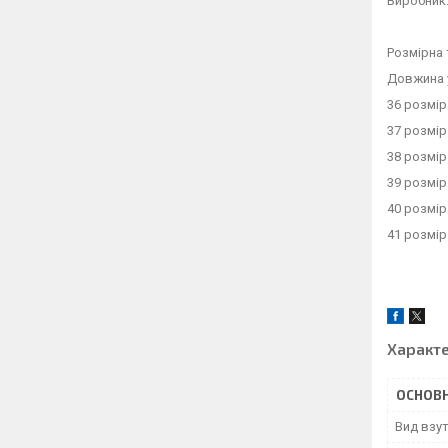
Виробник:
Розмірна 
Довжина 
36 розмір
37 розмір
38 розмір
39 розмір
40 розмір
41 розмір
Характ
ОСНОВН
Вид взу