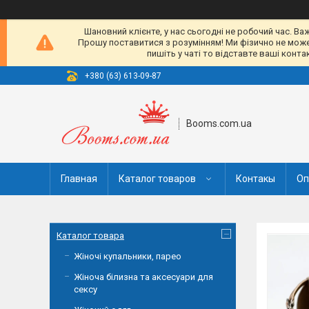
Шановний клієнте, у нас сьогодні не робочий час. Ва
Прошу поставитися з розумінням! Ми фізично не можемо
пишіть у чаті то відставте ваші конт
+380 (63) 613-09-87
Booms.com.ua
Главная
Каталог товаров
Контакы
Оп
Каталог товара
Жіночі купальники, парео
Жіноча білизна та аксесуари для
сексу