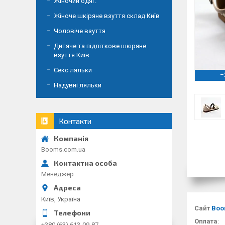
Жіночий одяг.
Жіноче шкіряне взуття склад Київ
Чоловіче взуття
Дитяче та підліткове шкіряне
взуття Київ
Секс ляльки
–
Надувні ляльки
Контакти
Booms.com.ua
Менеджер
Київ, Україна
Сайт
Boo
Оплата
:
+380 (63) 613-09-87