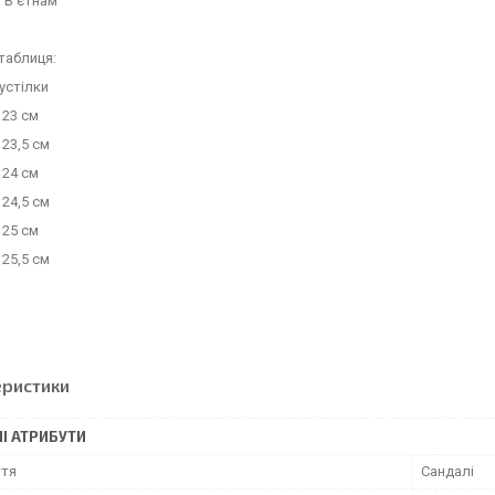
 В'єтнам
таблиця:
устілки
 23 см
 23,5 см
 24 см
 24,5 см
 25 см
 25,5 см
еристики
І АТРИБУТИ
ття
Сандалі