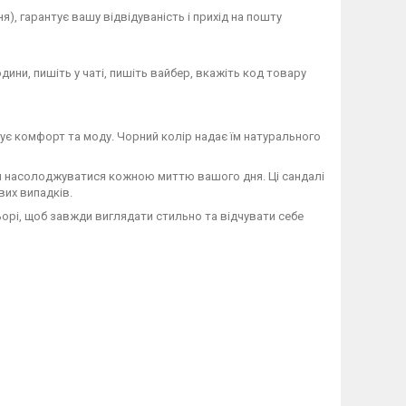
), гарантує вашу відвідуваність і прихід на пошту
дини, пишіть у чаті, пишіть вайбер, вкажіть код товару
цінує комфорт та моду. Чорний колір надає їм натурального
м насолоджуватися кожною миттю вашого дня. Ці сандалі
вих випадків.
ьорі, щоб завжди виглядати стильно та відчувати себе