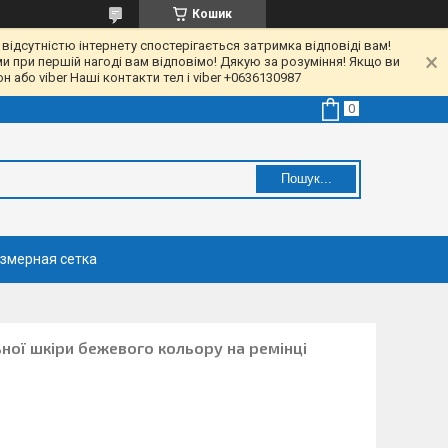
Кошик
 відсутністю інтернету спостерігається затримка відповіді вам!
ми при першій нагоді вам відповімо! Дякую за розуміння! Якщо ви
 або viber Наші контакти тел і viber +0636130987
Пошук...
змерная сетка
ьної шкіри бежевого кольору на ремінці