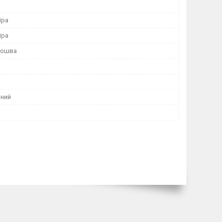
іра
іра
дошва
ний