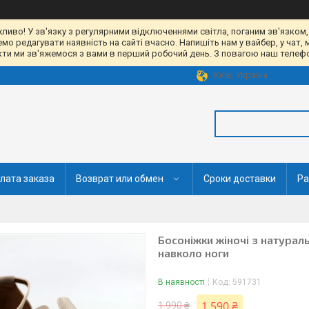
жливо! У зв'язку з регулярними відключеннями світла, поганим зв'язком,
 редагувати наявність на сайті вчасно. Напишіть нам у вайбер, у чат, 
акти ми зв'яжемося з вами в перший робочий день. З повагою наш телефон
Київ, Україна
лата заказа
Возврат или обмен
Сроки доставки
Ра
Босоніжки жіночі з натурал
навколо ноги
В наявності
Код:
591731
1 590 ₴
1 990 ₴