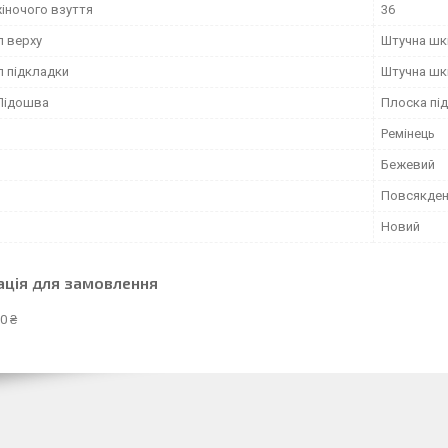
жіночого взуття
36
л верху
Штучна шк
л підкладки
Штучна шк
Підошва
Плоска пі
Ремінець
Бежевий
Повсякден
Новий
ація для замовлення
0 ₴