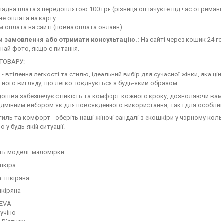
адна плата з передоплатою 100 грн (різниця оплачуєте під час отримання
е оплата на карту
 оплата на сайті (повна оплата онлайн)
 замовлення або отримати консультацію.:
На сайті через кошик 24 го
най фото, якщо є питання.
ТОВАРУ:
і - втілення легкості та стилю, ідеальний вибір для сучасної жінки, яка 
тного вигляду, що легко поєднується з будь-яким образом.
дошва забезпечує стійкість та комфорт кожного кроку, дозволяючи ва
ідмінним вибором як для повсякденного використання, так і для особли
тиль та комфорт - оберіть наші жіночі сандалі з екошкіри у чорному кол
 у будь-якій ситуації.
ть моделі: маломірки
шкіра
: шкіряна
шкіряна
 EVA
пучіно