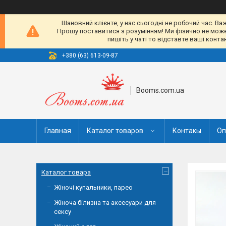
Шановний клієнте, у нас сьогодні не робочий час. Ва
Прошу поставитися з розумінням! Ми фізично не можемо
пишіть у чаті то відставте ваші конт
+380 (63) 613-09-87
Booms.com.ua
Главная
Каталог товаров
Контакы
Оп
Каталог товара
Жіночі купальники, парео
Жіноча білизна та аксесуари для
сексу