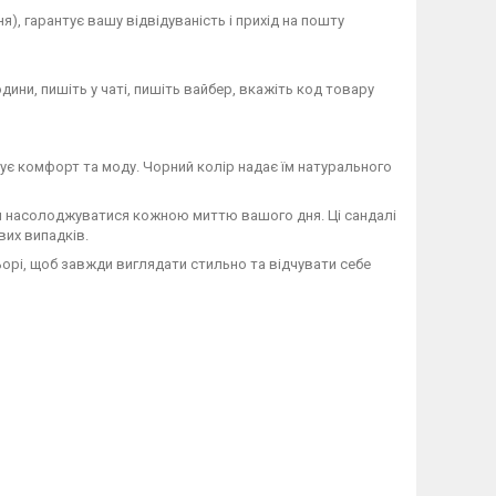
), гарантує вашу відвідуваність і прихід на пошту
дини, пишіть у чаті, пишіть вайбер, вкажіть код товару
цінує комфорт та моду. Чорний колір надає їм натурального
м насолоджуватися кожною миттю вашого дня. Ці сандалі
вих випадків.
ьорі, щоб завжди виглядати стильно та відчувати себе