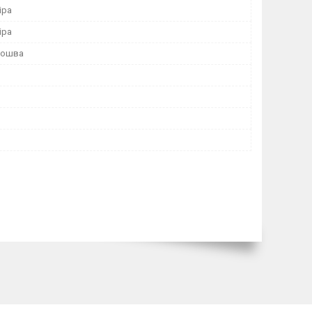
іра
іра
дошва