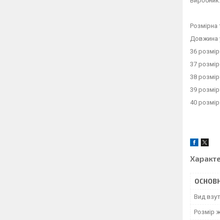
Виробник:
Розмірна 
Довжина 
36 розмір
37 розмір
38 розмір
39 розмір
40 розмір
Характ
ОСНОВН
Вид взу
Розмір 