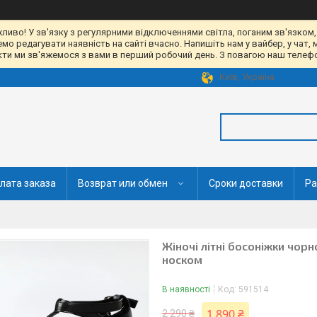
жливо! У зв'язку з регулярними відключеннями світла, поганим зв'язком,
 редагувати наявність на сайті вчасно. Напишіть нам у вайбер, у чат, 
акти ми зв'яжемося з вами в перший робочий день. З повагою наш телефон
Київ, Україна
лата заказа
Возврат или обмен
Сроки доставки
Ра
Жіночі літні босоніжки чорн
носком
В наявності
Код:
591514
1 890 ₴
2 290 ₴