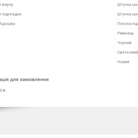
л верху
Штучна шк
л підкладки
Штучна шк
Підошва
Плоска пі
Ремінець
Чорний
Святковий
Новий
ація для замовлення
0 ₴