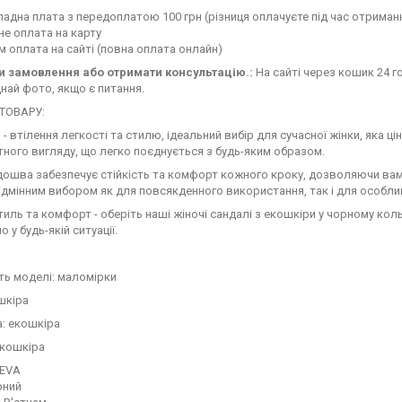
адна плата з передоплатою 100 грн (різниця оплачуєте під час отримання
е оплата на карту
 оплата на сайті (повна оплата онлайн)
 замовлення або отримати консультацію.:
На сайті через кошик 24 го
най фото, якщо є питання.
ТОВАРУ:
і - втілення легкості та стилю, ідеальний вибір для сучасної жінки, яка 
тного вигляду, що легко поєднується з будь-яким образом.
дошва забезпечує стійкість та комфорт кожного кроку, дозволяючи ва
ідмінним вибором як для повсякденного використання, так і для особли
тиль та комфорт - оберіть наші жіночі сандалі з екошкіри у чорному кол
 у будь-якій ситуації.
ть моделі: маломірки
шкіра
: екошкіра
екошкіра
 EVA
рний