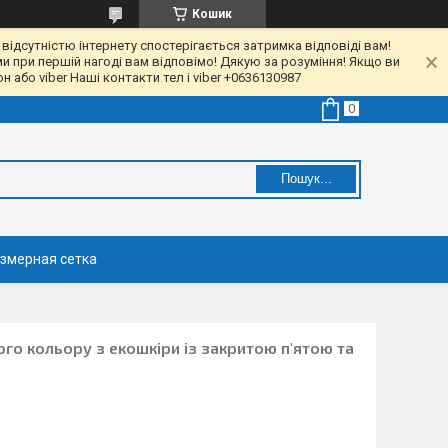
Кошик
 відсутністю інтернету спостерігається затримка відповіді вам!
ми при першій нагоді вам відповімо! Дякую за розуміння! Якщо ви
 або viber Наші контакти тел і viber +0636130987
Пошук...
змерная сетка
ого кольору з екошкіри із закритою п'ятою та