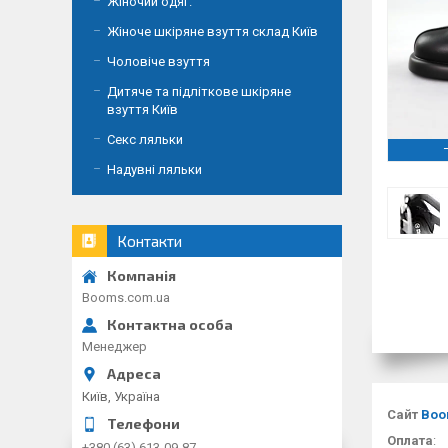
Жіночий одяг.
Жіноче шкіряне взуття склад Київ
Чоловіче взуття
Дитяче та підліткове шкіряне
взуття Київ
Секс ляльки
Надувні ляльки
Контакти
Booms.com.ua
Менеджер
Київ, Україна
Сайт
Boo
Оплата
:
+380 (63) 613-09-87