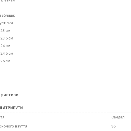
 В'єтнам
таблиця:
устілки
 23 см
 23,5 см
 24 см
 24,5 см
 25 см
еристики
І АТРИБУТИ
ття
Сандалі
жіночого взуття
36