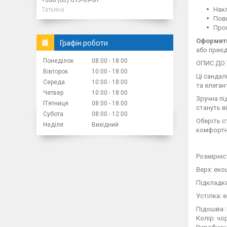
Накл
Татьяна
Повн
Пром
Оформити
Графік роботи
або приєд
Понеділок
08:00
18:00
ОПИС ДО 
Вівторок
10:00
18:00
Ці сандал
Середа
10:00
18:00
та елеган
Четвер
10:00
18:00
Зручна пі
Пʼятниця
08:00
18:00
стануть в
Субота
08:00
12:00
Оберіть с
Неділя
Вихідний
комфортно
Розмірніс
Верх: еко
Підкладка
Устілка: 
Підошва:
Колір: чо