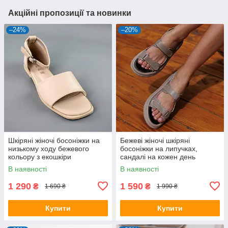
Акційні пропозиції та новинки
–24%
–20%
Шкіряні жіночі босоніжки на
Бежеві жіночі шкіряні
низькому ходу бежевого
босоніжки на липучках,
кольору з екошкіри
сандалі на кожен день
В наявності
В наявності
1 290
1 590
₴
₴
1 690 ₴
1 990 ₴
Купити
Купити