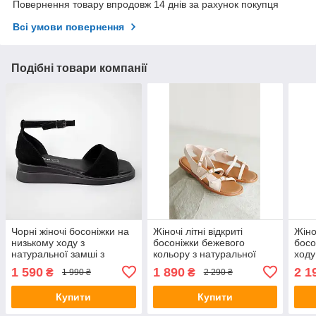
Повернення товару впродовж 14 днів за рахунок покупця
Всі умови повернення
Подібні товари компанії
Чорні жіночі босоніжки на
Жіночі літні відкриті
Жіно
низькому ходу з
босоніжки бежевого
босо
натуральної замші з
кольору з натуральної
ходу
гумовою підошвою
шкіри на низькому ходу
ноги
1 590
1 890
2 1
₴
₴
1 990 ₴
2 290 ₴
Купити
Купити