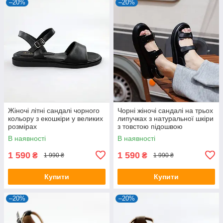
–20%
–20%
Жіночі літні сандалі чорного
Чорні жіночі сандалі на трьох
кольору з екошкіри у великих
липучках з натуральної шкіри
розмірах
з товстою підошвою
В наявності
В наявності
1 590
1 590
₴
₴
1 990 ₴
1 990 ₴
Купити
Купити
–20%
–20%