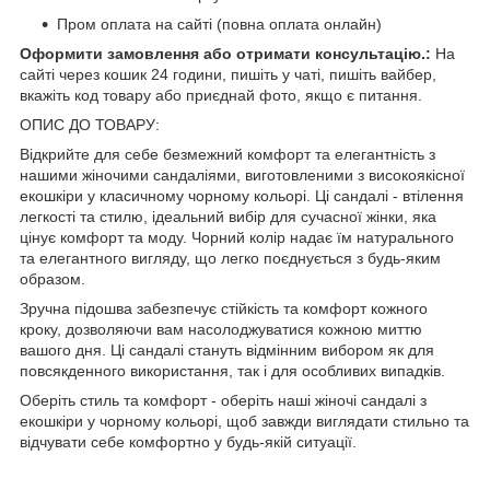
Пром оплата на сайті (повна оплата онлайн)
Оформити замовлення або отримати консультацію.:
На
сайті через кошик 24 години, пишіть у чаті, пишіть вайбер,
вкажіть код товару або приєднай фото, якщо є питання.
ОПИС ДО ТОВАРУ:
Відкрийте для себе безмежний комфорт та елегантність з
нашими жіночими сандаліями, виготовленими з високоякісної
екошкіри у класичному чорному кольорі. Ці сандалі - втілення
легкості та стилю, ідеальний вибір для сучасної жінки, яка
цінує комфорт та моду. Чорний колір надає їм натурального
та елегантного вигляду, що легко поєднується з будь-яким
образом.
Зручна підошва забезпечує стійкість та комфорт кожного
кроку, дозволяючи вам насолоджуватися кожною миттю
вашого дня. Ці сандалі стануть відмінним вибором як для
повсякденного використання, так і для особливих випадків.
Оберіть стиль та комфорт - оберіть наші жіночі сандалі з
екошкіри у чорному кольорі, щоб завжди виглядати стильно та
відчувати себе комфортно у будь-якій ситуації.