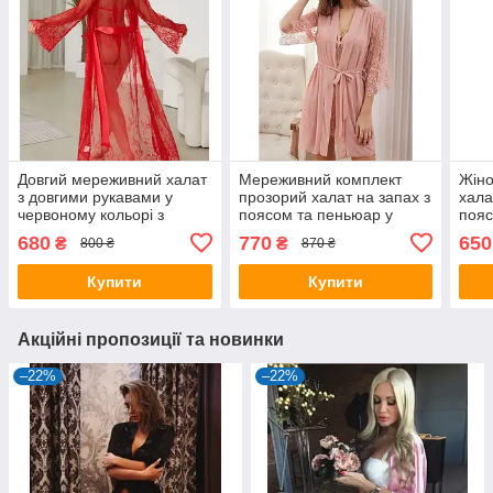
Довгий мереживний халат
Мереживний комплект
Жін
з довгими рукавами у
прозорий халат на запах з
хала
червоному кольорі з
поясом та пеньюар у
пояс
поясом
рожевому кольорі
рук
680
770
650
₴
₴
800 ₴
870 ₴
Купити
Купити
Акційні пропозиції та новинки
–22%
–22%