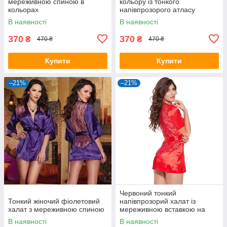
мереживною спиною в
кольору із тонкого
кольорах
напівпрозорого атласу
В наявності
В наявності
370
370
₴
₴
470 ₴
470 ₴
Купити
Купити
–21%
–21%
Червоний тонкий
Тонкий жіночий фіолетовий
напівпрозорий халат із
халат з мереживною спиною
мереживною вставкою на
спині
В наявності
В наявності