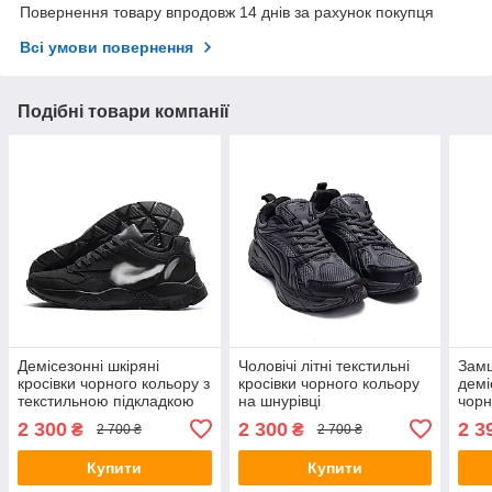
Повернення товару впродовж 14 днів за рахунок покупця
Всі умови повернення
Подібні товари компанії
Демісезонні шкіряні
Чоловічі літні текстильні
Замш
кросівки чорного кольору з
кросівки чорного кольору
демі
текстильною підкладкою
на шнурівці
чорн
на шнурівці
товс
2 300
2 300
2 3
₴
₴
2 700 ₴
2 700 ₴
Купити
Купити