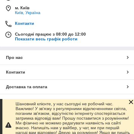
м. Київ
Київ, Україна
Контакти
Сьогодні працює з 08:00 до 12:00
Показати весь графік роботи
Про нас
Контакти
Доставка та оплата
Графік роботи
Шановний клієнте, у нас сьогодні не робочий час.
Важливо! У зв'язку з регулярними відключеннями світла,
поганим зв'язком, відсутністю інтернету спостерігається
Повна версія сайту
затримка відповіді вам! Прошу поставитися з розумінням!
Ми фізично не можемо редагувати наявність на сайті
вчасно. Напишіть нам у вайбер, у чат, ми при першій
Сайт створено на маркетплейсі
Prom.ua
нагоді вам відповімо! Дякую за розуміння! Якщо ви пишіть