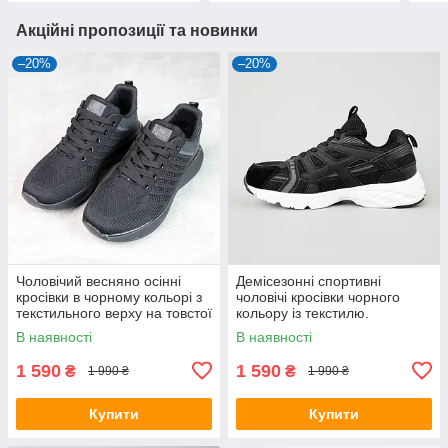
Акційні пропозиції та новинки
–20%
–20%
Чоловічий весняно осінні
Демісезонні спортивні
кросівки в чорному кольорі з
чоловічі кросівки чорного
текстильного верху на товстої
кольору із текстилю.
підошви
В наявності
В наявності
1 590
1 590
₴
₴
1 990 ₴
1 990 ₴
Купити
Купити