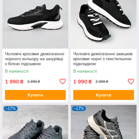
Чоловічі кросівки демісезонні
Чоловічі демісезонні замшеві
чорного кольору на шнурівці
кросівки чорні з текстильною
з білою підошвою
підкладкою
В наявності
В наявності
1 990
1 990
₴
₴
2 390 ₴
2 390 ₴
Купити
Купити
–17%
–17%