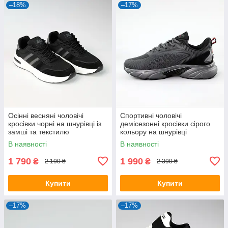
–18%
–17%
Осінні весняні чоловічі
Спортивні чоловічі
кросівки чорні на шнурівці із
демісезонні кросівки сірого
замші та текстилю
кольору на шнурівці
В наявності
В наявності
1 790
1 990
₴
₴
2 190 ₴
2 390 ₴
Купити
Купити
–17%
–17%