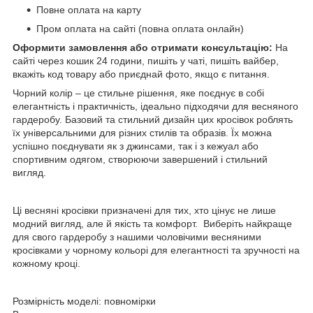
Повне оплата на карту
Пром оплата на сайті (повна оплата онлайн)
Оформити замовлення або отримати консультацію:
На
сайті через кошик 24 години, пишіть у чаті, пишіть вайбер,
вкажіть код товару або приєднай фото, якщо є питання.
Чорний колір – це стильне рішення, яке поєднує в собі
елегантність і практичність, ідеально підходячи для весняного
гардеробу. Базовий та стильний дизайн цих кросівок роблять
їх універсальними для різних стилів та образів. Їх можна
успішно поєднувати як з джинсами, так і з кежуал або
спортивним одягом, створюючи завершений і стильний
вигляд.
Ці весняні кросівки призначені для тих, хто цінує не лише
модний вигляд, але й якість та комфорт. Виберіть найкраще
для свого гардеробу з нашими чоловічими весняними
кросівками у чорному кольорі для елегантності та зручності на
кожному кроці.
Розмірність моделі: повномірки