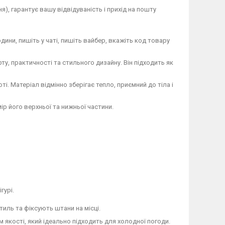
), гарантує вашу відвідуваність і прихід на пошту
дини, пишіть у чаті, пишіть вайбер, вкажіть код товару
у, практичності та стильного дизайну. Він підходить як
і. Матеріал відмінно зберігає тепло, приємний до тіла і
р його верхньої та нижньої частини.
гурі.
иль та фіксують штани на місці.
 якості, який ідеально підходить для холодної погоди.