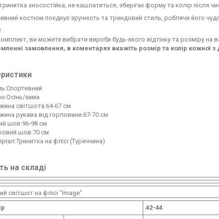
тринитка зносостійка, не кашлатиться, зберігає форму та колір після чи
ивний костюм поєднує зручність та трендовий стиль, роблячи його чуд
!
омплект, ви можете вибрати вироби будь-якого відтінку та розміру на в
мленні замовлення, в коментарях вкажіть розмір та колір кожної з 
еристики
ль:Спортивний
н:Осінь/зима
жина світшота:64-67 см
ина рукава від горловини:67-70 см
ий шов:96-98 см
ковий шов:70 см
ріал:Тринитка на флісі (Туреччина)
ть на складі
ий світшот на флісі "Image"
ір
42-44