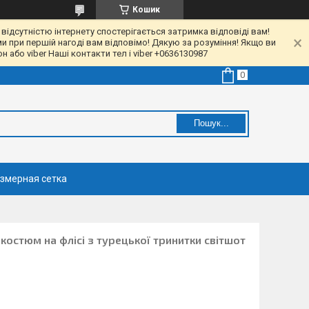
Кошик
 відсутністю інтернету спостерігається затримка відповіді вам!
ми при першій нагоді вам відповімо! Дякую за розуміння! Якщо ви
 або viber Наші контакти тел і viber +0636130987
Пошук...
змерная сетка
костюм на флісі з турецької тринитки світшот