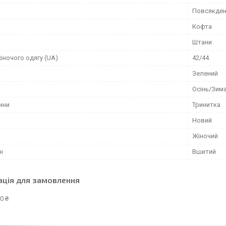
Повсякден
Кофта
Штани
іночого одягу (UA)
42/44
Зелений
Осінь/Зим
ини
Тринитка
Новий
Жіночий
н
Вшитий
ація для замовлення
0 ₴