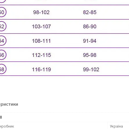
еристики
І
виробник
Україна