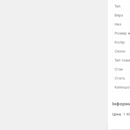
Тип
Верх
Низ
Розмір ж
Колір
Сезон
Тип ткан
Стан
Стать
Капюшо
Інформ
Ціна:
1 40