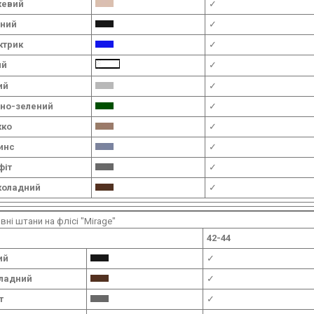
жевий
✓
ний
✓
ктрик
✓
ий
✓
ий
✓
но-зелений
✓
кко
✓
инс
✓
фіт
✓
оладний
✓
вні штани на флісі "Mirage"
42-44
ий
✓
ладний
✓
т
✓