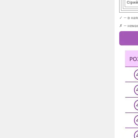
Сірий
✓ — в ная
✗ — немає