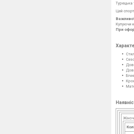
Турецька 
Цей спорт
Важливо
Купуючи к
При офор
Характ
Сти
Сезо
Дов
Довж
Бічн
Кро
Мате
Наявніс
Жіноч
Кол