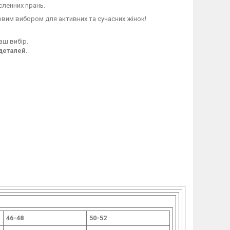
сленних прань.
овим вибором для активних та сучасних жінок!
аш вибір.
деталей.
46-48
50-52