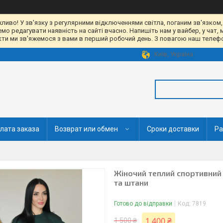
жливо! У зв'язку з регулярними відключеннями світла, поганим зв'язком,
 редагувати наявність на сайті вчасно. Напишіть нам у вайбер, у чат, 
акти ми зв'яжемося з вами в перший робочий день. З повагою наш телефон
Київ, Україна
лата заказа
Возврат или обмен
Сроки доставки
Ра
Жіночий теплий спортивний 
та штани
Готово до відправки
Код:
7819
1 400 ₴
1 500 ₴