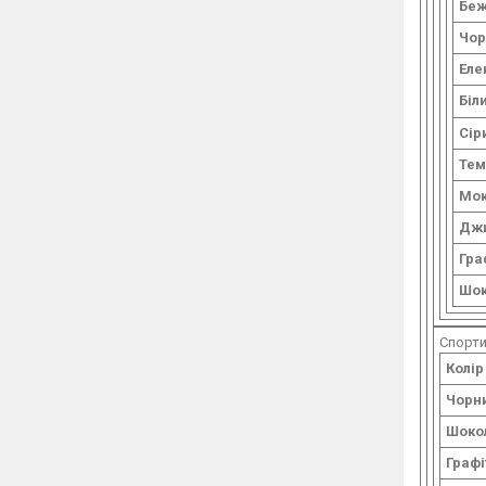
Бе
Чор
Еле
Біл
Сір
Тем
Мо
Дж
Гра
Шок
Спорти
Колір
Чорн
Шоко
Графі