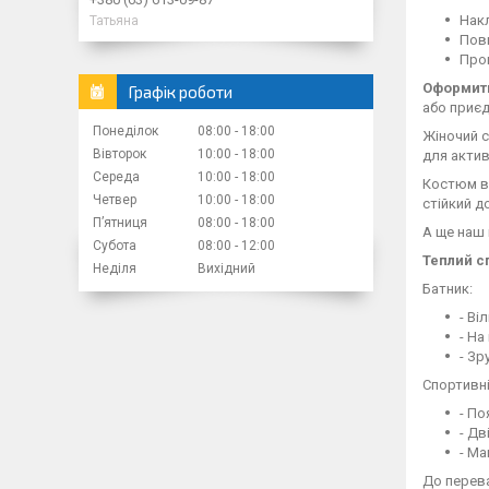
Накл
Татьяна
Повн
Пром
Оформити
Графік роботи
або приєд
Понеділок
08:00
18:00
Жіночий с
Вівторок
10:00
18:00
для актив
Середа
10:00
18:00
Костюм ви
Четвер
10:00
18:00
стійкий д
Пʼятниця
08:00
18:00
А ще наш 
Субота
08:00
12:00
Теплий с
Неділя
Вихідний
Батник:
- Ві
- На
- Зр
Спортивні
- По
- Дв
- Ма
До перева