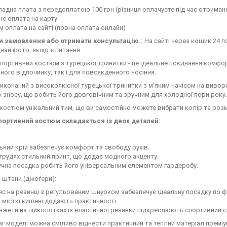
адна плата з передоплатою 100 грн (різниця оплачуєте під час отримання
е оплата на карту
 оплата на сайті (повна оплата онлайн)
 замовлення або отримати консультацію.:
На сайті через кошик 24 го
най фото, якщо є питання.
портивний костюм з турецької тринитки - це ідеальне поєднання комфорт
ного відпочинку, так і для повсякденного носіння.
конаний з високоякісної турецької тринитки з м'яким начісом на виворот
о зносу, що робить його довговічним та зручним для холодної пори року.
костюм унікальний тим, що ви самостійно можете вибрати колір та розмі
портивний костюм складається із двох деталей:
льний крій забезпечує комфорт та свободу рухів.
 грудях стильний принт, що додає модного акценту.
учна посадка робить його універсальним елементом гардеробу.
 штани (джоґери):
яс на резинці з регульованим шнурком забезпечує ідеальну посадку по фі
і місткі кишені додають практичності.
нжети на щиколотках із еластичної резинки підкреслюють спортивний ст
г моделі можна сміливо віднести практичний та теплий матеріал преміум