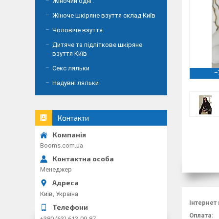
Жіночий одяг.
Жіноче шкіряне взуття склад Київ
Чоловіче взуття
Дитяче та підліткове шкіряне
взуття Київ
Секс ляльки
–
Надувні ляльки
Контакти
Booms.com.ua
Менеджер
Київ, Україна
Інтернет
Оплата
:
+380 (63) 613-09-87