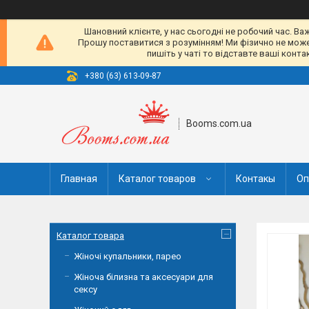
Шановний клієнте, у нас сьогодні не робочий час. Ва
Прошу поставитися з розумінням! Ми фізично не можемо
пишіть у чаті то відставте ваші конт
+380 (63) 613-09-87
Booms.com.ua
Главная
Каталог товаров
Контакы
Оп
Каталог товара
Жіночі купальники, парео
Жіноча білизна та аксесуари для
сексу