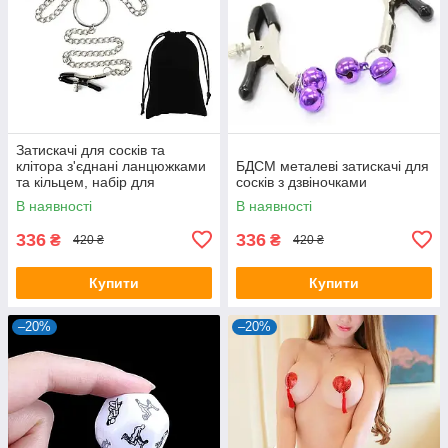
Затискачі для сосків та
клітора з'єднані ланцюжками
БДСМ металеві затискачі для
та кільцем, набір для
сосків з дзвіночками
сексуальних ігор
В наявності
В наявності
336
336
₴
₴
420 ₴
420 ₴
Купити
Купити
–20%
–20%