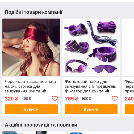
Подібні товари компанії
Червона атласна пов'язка
Фіолетовий набір для
Фікс
на очі, стрічка для
зв'язування з 6 предметів,
черв
зв'язування рук та ніг
фіксатор для рук та ніг
пряж
для рольових ігор
гачк
320
765
240
₴
₴
400 ₴
900 ₴
Купити
Купити
Акційні пропозиції та новинки