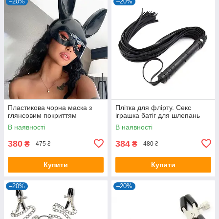
–20%
–20%
Пластикова чорна маска з
Плітка для флірту. Секс
глянсовим покриттям
іграшка батіг для шлепань
В наявності
В наявності
380
384
₴
₴
475 ₴
480 ₴
Купити
Купити
–20%
–20%