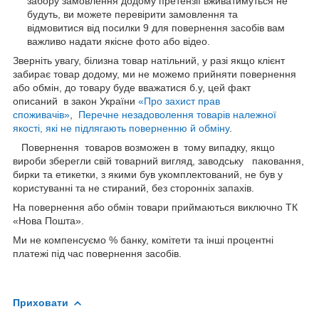
забору замовлення додому претензії вживатимуться не
будуть, ви можете перевірити замовлення та
відмовитися від посилки 9 для повернення засобів вам
важливо надати якісне фото або відео.
Зверніть увагу, білизна товар натільний, у разі якщо клієнт
забирає товар додому, ми не можемо прийняти повернення
або обмін, до товару буде вважатися б.у, цей факт
описаний в закон України
«Про захист прав
споживачів»
,
Перечне незадоволення товарів належної
якості, які не підлягають поверненню й обміну
.
Повернення товаров возможен в тому випадку, якщо
вироби зберегли свій товарний вигляд, заводську паковання,
бирки та етикетки, з якими був укомплектований, не був у
користуванні та не стираний, без сторонніх запахів.
На повернення або обмін товари приймаються виключно ТК
«Нова Пошта».
Ми не компенсуємо % банку, комітети та інші процентні
платежі під час повернення засобів.
Приховати