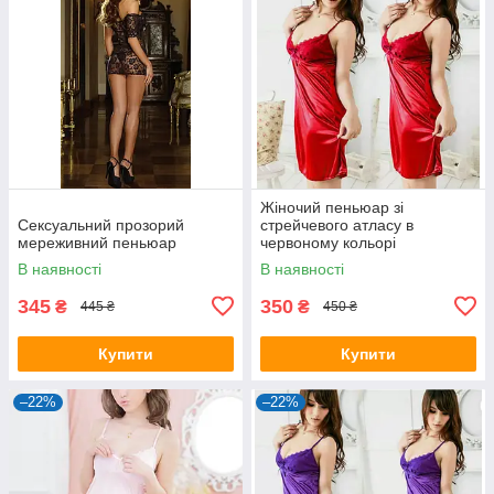
Жіночий пеньюар зі
Сексуальний прозорий
стрейчевого атласу в
мереживний пеньюар
червоному кольорі
В наявності
В наявності
345
350
₴
₴
445 ₴
450 ₴
Купити
Купити
–22%
–22%