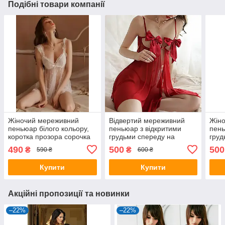
Подібні товари компанії
Жіночий мереживний
Відвертий мереживний
Жіно
пеньюар білого кольору,
пеньюар з відкритими
пень
коротка прозора сорочка
грудьми спереду на
груд
для спокуси
застібці
засті
490
500
500
₴
₴
590 ₴
600 ₴
Купити
Купити
Акційні пропозиції та новинки
–22%
–22%