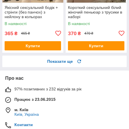
Якісний сексуальний бодік +
Короткий сексуальний білий
стрінги (без панчох) з
жіночий пеньюар з трусики в
нейлону в кольорах
наборі
В наявності
В наявності
365
370
₴
₴
465 ₴
470 ₴
Купити
Купити
Показати ще
Про нас
97% позитивних з 232 відгуків за рік
Працює з 23.06.2015
м. Київ
Київ, Україна
Контакти