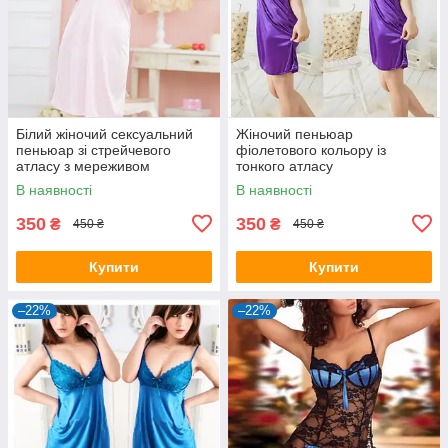
Білий жіночий сексуальний
Жіночий пеньюар
пеньюар зі стрейчевого
фіолетового кольору із
атласу з мереживом
тонкого атласу
В наявності
В наявності
350
350
₴
₴
450 ₴
450 ₴
Купити
Купити
–22%
–22%