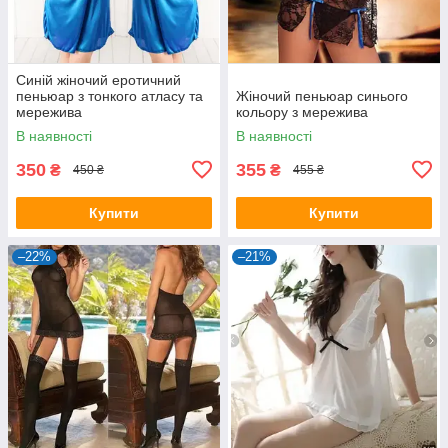
Синій жіночий еротичний
пеньюар з тонкого атласу та
Жіночий пеньюар синього
мережива
кольору з мережива
В наявності
В наявності
350
355
₴
₴
450 ₴
455 ₴
Купити
Купити
–22%
–21%