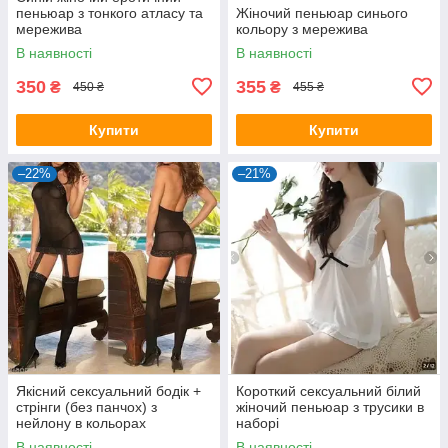
пеньюар з тонкого атласу та
Жіночий пеньюар синього
мережива
кольору з мережива
В наявності
В наявності
350
355
₴
₴
450 ₴
455 ₴
Купити
Купити
–22%
–21%
Якісний сексуальний бодік +
Короткий сексуальний білий
стрінги (без панчох) з
жіночий пеньюар з трусики в
нейлону в кольорах
наборі
В наявності
В наявності