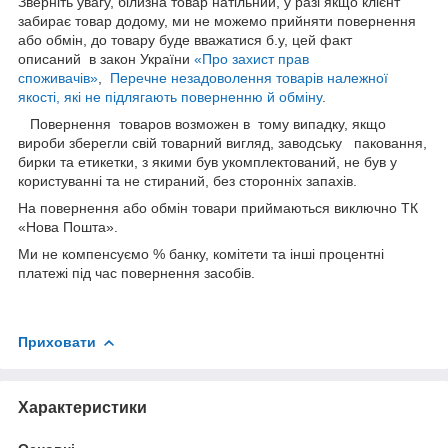
Зверніть увагу, білизна товар натільний, у разі якщо клієнт
забирає товар додому, ми не можемо прийняти повернення
або обмін, до товару буде вважатися б.у, цей факт
описаний в закон України
«Про захист прав
споживачів»
,
Перечне незадоволення товарів належної
якості, які не підлягають поверненню й обміну
.
Повернення товаров возможен в тому випадку, якщо
вироби зберегли свій товарний вигляд, заводську паковання,
бирки та етикетки, з якими був укомплектований, не був у
користуванні та не стираний, без сторонніх запахів.
На повернення або обмін товари приймаються виключно ТК
«Нова Пошта».
Ми не компенсуємо % банку, комітети та інші процентні
платежі під час повернення засобів.
Приховати
Характеристики