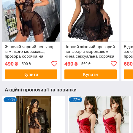
Жіночий чорний пеньюар
Чорний жіночий прозорий
Відв
із м'якого мережива,
пеньюар з мереживом,
зеле
прозора сорочка на
нічна сексуальна сорочка
проз
тонких бретельках
кіст
490
460
680
₴
₴
590 ₴
560 ₴
Купити
Купити
Акційні пропозиції та новинки
–22%
–22%