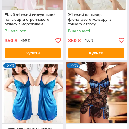
Білий жіночий сексуальний
Жіночий пеньюар
пеньюар зі стрейчевого
фіолетового кольору із
атласу з мереживом
тонкого атласу
В наявності
В наявності
350
350
₴
₴
450 ₴
450 ₴
Купити
Купити
–22%
–22%
Синій жіночий еротичний