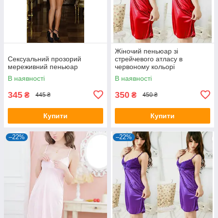
Жіночий пеньюар зі
Сексуальний прозорий
стрейчевого атласу в
мереживний пеньюар
червоному кольорі
В наявності
В наявності
345
350
₴
₴
445 ₴
450 ₴
Купити
Купити
–22%
–22%