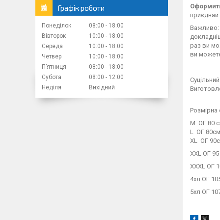
Оформити
Графік роботи
приєднай 
Понеділок
08:00
18:00
Важливо: 
Вівторок
10:00
18:00
докладн
раз ви мо
Середа
10:00
18:00
ви можете
Четвер
10:00
18:00
Пʼятниця
08:00
18:00
Субота
08:00
12:00
Суцільний
Неділя
Вихідний
Виготовле
Розмірна 
М ОГ 80 с
L ОГ 80см.
XL ОГ 90с
XXL ОГ 95
XXXL ОГ 1
4хл ОГ 105
5хл ОГ 10