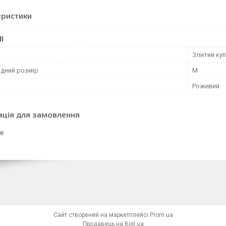
еристики
І
Злитий ку
дний розмір
M
Рожевий
ація для замовлення
 ₴
Сайт створений на маркетплейсі
Prom.ua
Продавець на Bigl.ua