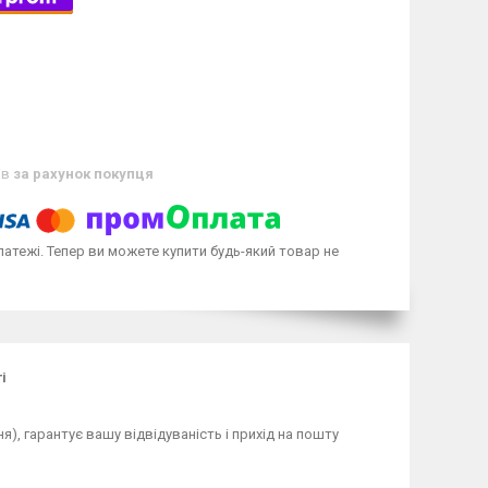
ів
за рахунок покупця
латежі. Тепер ви можете купити будь-який товар не
і
), гарантує вашу відвідуваність і прихід на пошту