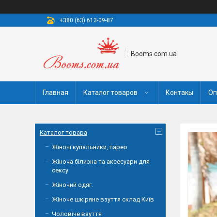
+380 (63) 613-09-87
Booms.com.ua
Главная
Каталог товаров
Контакы
Оп
Каталог товара
Жіночі купальники, парео
Жіноча білизна та аксесуари для
сексу
Жіночий одяг.
Жіноче шкіряне взуття склад Київ
Чоловіче взуття