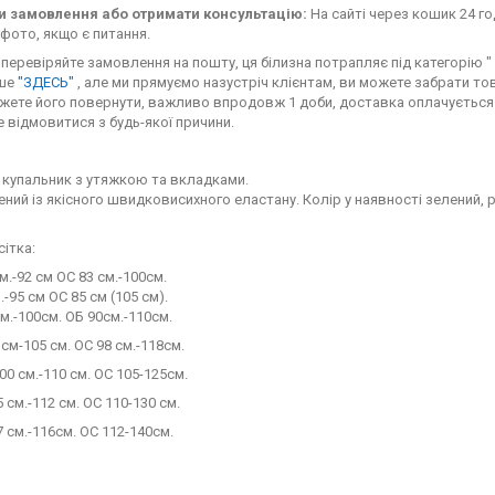
 замовлення або отримати консультацію:
На сайті через кошик 24 го
фото, якщо є питання.
перевіряйте замовлення на пошту, ця білизна потрапляє під категорію " с
іше
"ЗДЕСЬ"
, але ми прямуємо назустріч клієнтам, ви можете забрати тов
жете його повернути, важливо впродовж 1 доби, доставка оплачується 
 відмовитися з будь-якої причини.
 купальник з утяжкою та вкладками.
ний із якісного швидковисихного еластану. Колір у наявності зелений, 
сітка:
м.-92 см ОС 83 см.-100см.
-95 см ОС 85 см (105 см).
м.-100см. ОБ 90см.-110см.
 см-105 см. ОС 98 см.-118см.
00 см.-110 см. ОС 105-125см.
 см.-112 см. ОС 110-130 см.
7 см.-116см. ОС 112-140см.