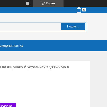
Кошик
Пошук...
змерная сетка
к на широких бретельках з утяжкою в