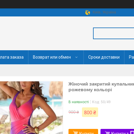
Київ, Україна
лата заказа
Возврат или обмен
Сроки доставки
Ра
Жіночий закритий купальни
рожевому кольорі
В наявності
Код:
50/49
800 ₴
900 ₴
Купити
Купити з