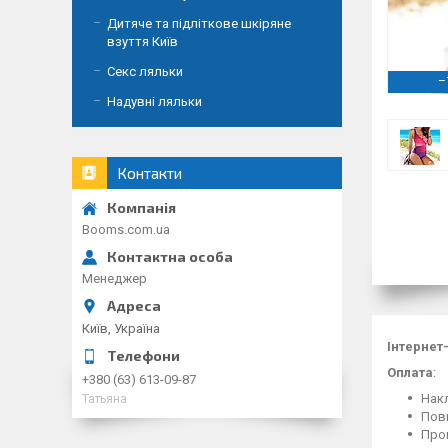
Дитяче та підліткове шкіряне
взуття Київ
Секс ляльки
–
Надувні ляльки
Контакти
Booms.com.ua
Менеджер
Київ, Україна
Інтернет
Оплата
:
+380 (63) 613-09-87
Накл
Татьяна
Повн
Пром