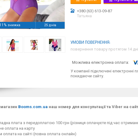
+380 (63) 613-09-87
Татьяна
11%
25 днів
повернення товару протягом 14 дн
У компанії підключені електронні п
покидаючи сайту.
-магазин
Booms.com.ua
наш номер для консультації та Viber на сайт
адна плата з передоплатою 100 грн (різниця оплачуєте під час отримання
е оплата на карту
 оплата на сайті (повна оплата онлайн)