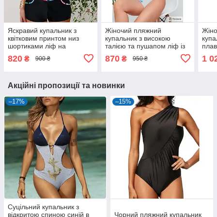
Яскравий купальник з
Жіночий пляжний
Жіно
квітковим принтом низ
купальник з високою
купа
шортиками ліф на
талією та пушапом ліф із
плав
зав'язках
зав'язками
чашк
820
870
1 0
₴
₴
900 ₴
950 ₴
Акційні пропозиції та новинки
–17%
–15%
Суцільний купальник з
відкритою спиною синій в
Чорний пляжний купальник