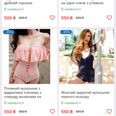
дрібний горошок
на одне плече з утяжкою
В наявності
В наявності
500
550
₴
₴
600 ₴
650 ₴
–15%
–15%
Пляжний купальник з
відкритими плечима з
Жіночий закритий купальник
спереду воланами на
чорного кольору
шнурівці
В наявності
В наявності
550
550
₴
₴
650 ₴
650 ₴