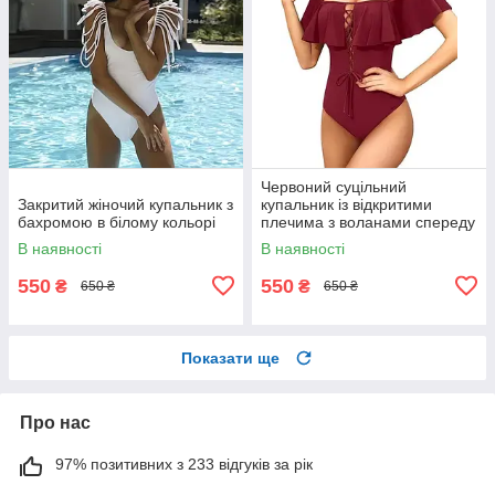
Червоний суцільний
Закритий жіночий купальник з
купальник із відкритими
бахромою в білому кольорі
плечима з воланами спереду
на шнурівці
В наявності
В наявності
550
550
₴
₴
650 ₴
650 ₴
Показати ще
Про нас
97% позитивних з 233 відгуків за рік