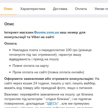
Опис
Характеристики
Доставка
Оплата
Умови п
Опис
Інтернет-магазин
Booms.com.ua
наш номер для
консультації та Viber на сайті
Оплата
:
Накладна плата з передоплатою 100 грн (різниця
оплачуєте під час отримання), гарантує вашу
відвідуваність і прихід на пошту
Повне оплата на карту
Пром оплата на сайті (повна оплата онлайн)
Оформити замовлення або отримати консультацію:
На
сайті через кошик 24 години, пишіть у чаті, пишіть вайбер,
вкажіть код товару або приєднай фото, якщо є питання.
Важливо: перевіряйте замовлення на пошту, ця білизна
потрапляє під категорію " спідня білизна", і не підлягає
поверненню, докладніше
"ЗДЕСЬ"
, але ми прямуємо
назустріч клієнтам, ви можете забрати товар, приміряти