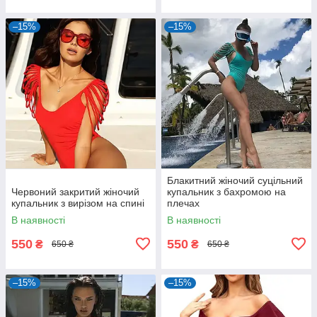
–15%
–15%
Блакитний жіночий суцільний
Червоний закритий жіночий
купальник з бахромою на
купальник з вирізом на спині
плечах
В наявності
В наявності
550
550
₴
₴
650 ₴
650 ₴
–15%
–15%