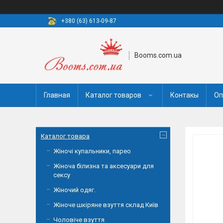
+380 (63) 613-09-87
Booms.com.ua
Главная
Каталог товаров
Контакы
Оп
Каталог товара
Жіночі купальники, парео
Жіноча білизна та аксесуари для
сексу
Жіночий одяг.
Жіноче шкіряне взуття склад Київ
Чоловіче взуття