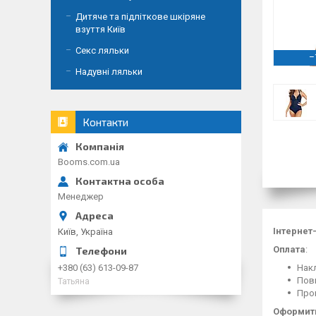
Дитяче та підліткове шкіряне
взуття Київ
Секс ляльки
–
Надувні ляльки
Контакти
Booms.com.ua
Менеджер
Інтернет
Київ, Україна
Оплата
:
Накл
+380 (63) 613-09-87
Повн
Татьяна
Пром
Оформити