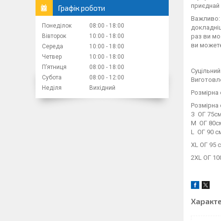
приєднай 
Графік роботи
Важливо: 
Понеділок
08:00
18:00
докладн
Вівторок
10:00
18:00
раз ви мо
ви можете
Середа
10:00
18:00
Четвер
10:00
18:00
Пʼятниця
08:00
18:00
Суцільний
Субота
08:00
12:00
Виготовле
Неділя
Вихідний
Розмірна 
Розмірна 
З ОГ 75см
М ОГ 80см
L ОГ 90 см
XL ОГ 95 
2XL ОГ 10
Характ