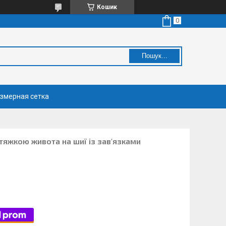
Кошик
Пошук...
змерная сетка
утяжкою живота на шиї із зав'язками