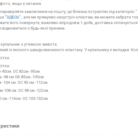
фото, якщо є питання.
перевіряйте замовлення на пошту, ця білизна потрапляє під категорію " с
іше
"ЗДЕСЬ"
, але ми прямуємо назустріч клієнтам, ви можете забрати тов
жете його повернути, важливо впродовж 1 доби, доставка оплачується 
 відмовитися з будь-якої причини.
 купальник з утяжкою живота.
ний із якісного швидковисихного еластану. У купальнику є вкладки. Колі
сітка:
сітка:
-90см. ОС 82см.-95см.
.-98 см ОБ 85см.-105см.
.-104 см. ОС 90 см.-112см.
см-108 см. ОС 98 см.-122см.
0 см.-116см. ОС 105-132см.
еристики