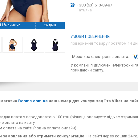
+380 (63) 613-09-87
Татьяна
11%
26 днів
повернення товару протягом 14 дн
У компанії підключені електронні п
покидаючи сайту.
-магазин
Booms.com.ua
наш номер для консультації та Viber на сайт
адна плата з передоплатою 100 грн (різниця оплачуєте під час отримання
е оплата на карту
 оплата на сайті (повна оплата онлайн)
 замовлення або отримати консультацію:
На сайті через кошик 24 го