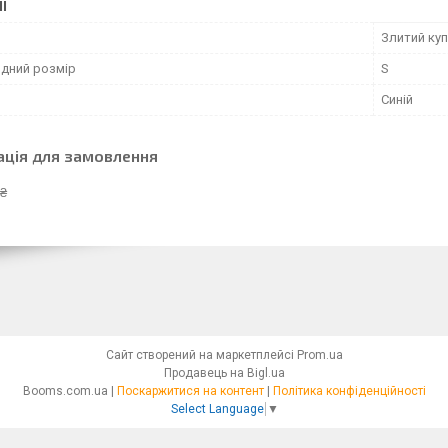
І
Злитий ку
дний розмір
S
Синій
ація для замовлення
 ₴
Сайт створений на маркетплейсі
Prom.ua
Продавець на Bigl.ua
Booms.com.ua |
Поскаржитися на контент
|
Політика конфіденційності
Select Language
▼