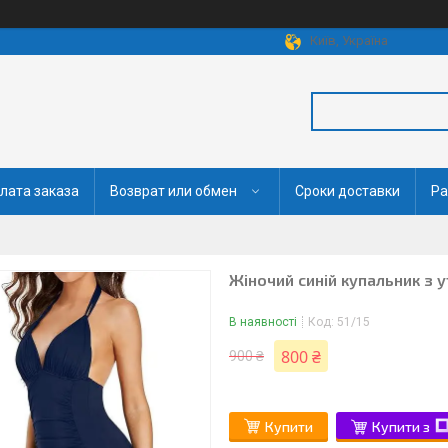
Київ, Україна
лата заказа
Возврат или обмен
Сроки доставки
Ра
Жіночий синій купальник з 
В наявності
Код:
51/15
800 ₴
900 ₴
Купити
Купити з