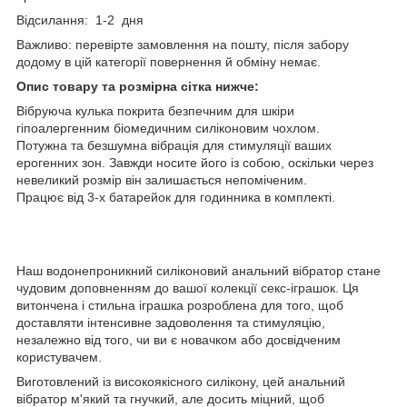
Відсилання: 1-2 дня
Важливо: перевірте замовлення на пошту, після забору
додому в цій категорії повернення й обміну немає.
Опис товару та розмірна сітка нижче:
Вібруюча кулька покрита безпечним для шкіри
гіпоалергенним біомедичним силіконовим чохлом.
Потужна та безшумна вібрація для стимуляції ваших
ерогенних зон. Завжди носите його із собою, оскільки через
невеликий розмір він залишається непоміченим.
Працює від 3-х батарейок для годинника в комплекті.
Наш водонепроникний силіконовий анальний вібратор стане
чудовим доповненням до вашої колекції секс-іграшок. Ця
витончена і стильна іграшка розроблена для того, щоб
доставляти інтенсивне задоволення та стимуляцію,
незалежно від того, чи ви є новачком або досвідченим
користувачем.
Виготовлений із високоякісного силікону, цей анальний
вібратор м'який та гнучкий, але досить міцний, щоб