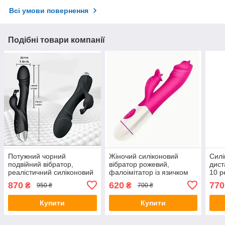
Всі умови повернення
Подібні товари компанії
Потужний чорний
Жіночий силіконовий
Силі
подвійний вібратор,
вібратор рожевий,
дист
реалістичний силіконовий
фалоімітатор із язичком
10 р
член із 10 режимами
для стимуляції
870
620
770
₴
₴
950 ₴
700 ₴
вібрації
Купити
Купити