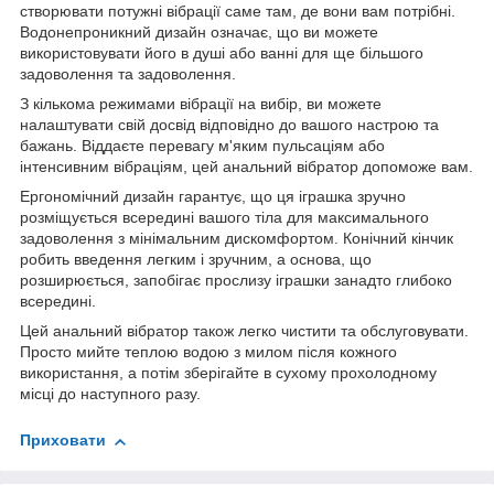
створювати потужні вібрації саме там, де вони вам потрібні.
Водонепроникний дизайн означає, що ви можете
використовувати його в душі або ванні для ще більшого
задоволення та задоволення.
З кількома режимами вібрації на вибір, ви можете
налаштувати свій досвід відповідно до вашого настрою та
бажань. Віддаєте перевагу м'яким пульсаціям або
інтенсивним вібраціям, цей анальний вібратор допоможе вам.
Ергономічний дизайн гарантує, що ця іграшка зручно
розміщується всередині вашого тіла для максимального
задоволення з мінімальним дискомфортом. Конічний кінчик
робить введення легким і зручним, а основа, що
розширюється, запобігає прослизу іграшки занадто глибоко
всередині.
Цей анальний вібратор також легко чистити та обслуговувати.
Просто мийте теплою водою з милом після кожного
використання, а потім зберігайте в сухому прохолодному
місці до наступного разу.
Приховати