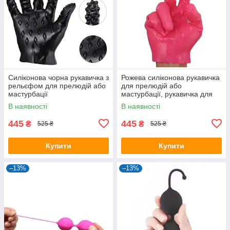
Силіконова чорна рукавичка з
Рожева силіконова рукавичка
рельєфом для прелюдій або
для прелюдій або
мастурбації
мастурбації, рукавичка для
задоволення
В наявності
В наявності
445
445
₴
₴
525 ₴
525 ₴
Купити
Купити
–13%
–13%