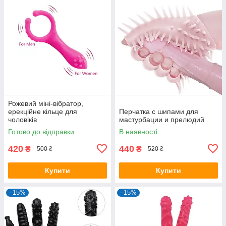
Рожевий міні-вібратор,
ерекційне кільце для
Перчатка с шипами для
чоловіків
мастурбации и прелюдий
Готово до відправки
В наявності
420
440
₴
₴
500 ₴
520 ₴
Купити
Купити
–15%
–15%