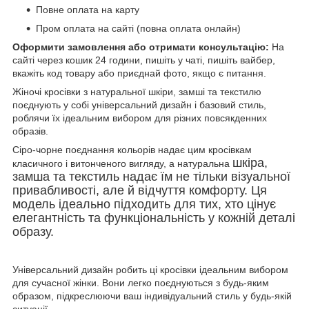
Повне оплата на карту
Пром оплата на сайті (повна оплата онлайн)
Оформити замовлення або отримати консультацію:
На
сайті через кошик 24 години, пишіть у чаті, пишіть вайбер,
вкажіть код товару або приєднай фото, якщо є питання.
Жіночі кросівки з натуральної шкіри, замші та текстилю
поєднують у собі універсальний дизайн і базовий стиль,
роблячи їх ідеальним вибором для різних повсякденних
образів.
Сіро-чорне поєднання кольорів надає цим кросівкам
шкіра,
класичного і витонченого вигляду, а натуральна
замша та текстиль надає їм не тільки візуальної
привабливості, але й відчуття комфорту. Ця
модель ідеально підходить для тих, хто цінує
елегантність та функціональність у кожній деталі
образу.
Універсальний дизайн робить ці кросівки ідеальним вибором
для сучасної жінки. Вони легко поєднуються з будь-яким
образом, підкреслюючи ваш індивідуальний стиль у будь-якій
ситуації.