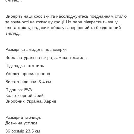
Виберіть наші кросівки та насолоджуйтесь поєднанням стилю
та зручності на кожному кроці. Ця пара підкреслить вашу
елегантність, надаючи образу завершений та бездоганний
вигляд.
Розмірність моделі:
повномірки
Верх:
натуральна шкіра, замша, текстиль
Підкладка:
текстиль
Устілка:
просиліконена
Висота підошви
: 3-4 см
Підошва:
EVA
Колір:
чорний сірий
Виробник:
Україна, Харків
Розмірна таблиця:
Довжина устілки
36 розмір 23,5 см