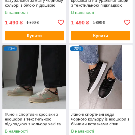
натуральної замші у чорному
кросівки із натуральної шкіри
кольорі з білою підошвою.
з текстильною підкладкою
В наявності
В наявності
1 490
1 490
₴
₴
1 890 ₴
1 890 ₴
Купити
Купити
–20%
–20%
Жіночі спортивні кросівки з
Жіночі спортивні кеди
екошкіри з текстильною
чорного кольору із екошкіри з
підкладкою з кольору хакі та
бічними вставками сітки
беж
В наявності
В наявності