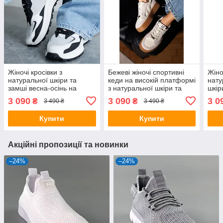
Жіночі кросівки з
Бежеві жіночі спортивні
Жіно
натуральної шкіри та
кеди на високій платформі
нату
замші весна-осінь на
з натуральної шкіри та
шкір
кожен день
замші
підк
3 090
3 090
3 0
₴
₴
3 490 ₴
3 490 ₴
Купити
Купити
Акційні пропозиції та новинки
–24%
–24%