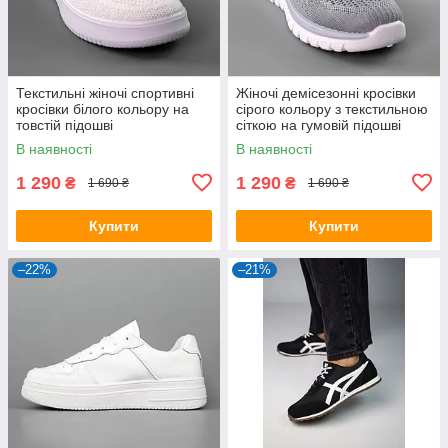
Текстильні жіночі спортивні
Жіночі демісезонні кросівки
кросівки білого кольору на
сірого кольору з текстильною
товстій підошві
сіткою на гумовій підошві
В наявності
В наявності
1 290
1 290
₴
₴
1 690 ₴
1 690 ₴
Купити
Купити
–22%
–21%