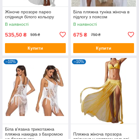
Жіноче прозоре парео
Біла пляжна туніка жіноча в
спідниця білого кольору
підлогу з поясом
В наявності
В наявності
535,50
675
₴
₴
595 ₴
750 ₴
Купити
Купити
–10%
–10%
Біла в'язана трикотажна
пляжна накидка з бахромою
Пляжна жіноча прозора
на бретельках
спідниця у жовтому кольорі