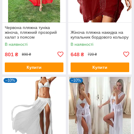
Червона пляжна туніка
жіноча, пляжний прозорий
Жіноча пляжна накидка на
халат з поясом
купальник бордового кольору
В наявності
В наявності
801
648
₴
₴
890 ₴
720 ₴
Купити
Купити
–10%
–10%