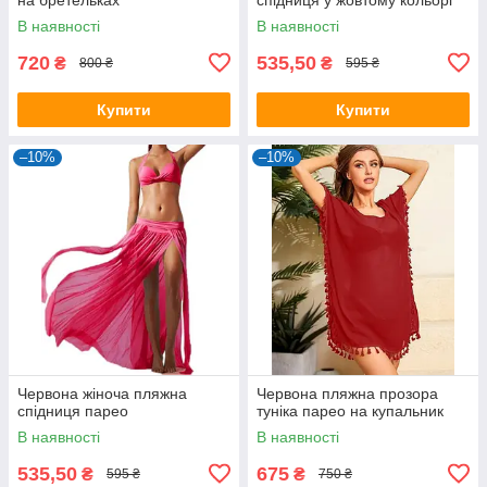
В наявності
В наявності
720
535,50
₴
₴
800 ₴
595 ₴
Купити
Купити
–10%
–10%
Червона жіноча пляжна
Червона пляжна прозора
спідниця парео
туніка парео на купальник
В наявності
В наявності
535,50
675
₴
₴
595 ₴
750 ₴