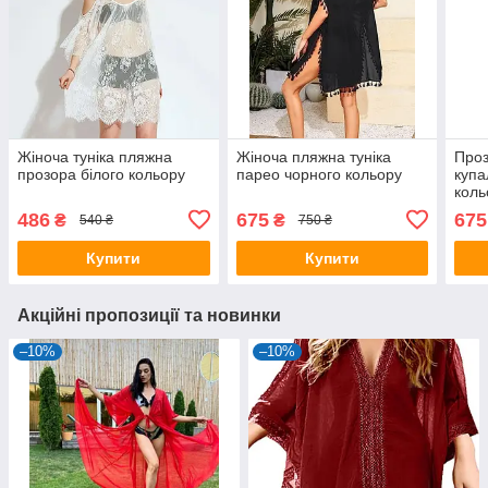
Жіноча туніка пляжна
Жіноча пляжна туніка
Проз
прозора білого кольору
парео чорного кольору
купа
коль
поя
486
675
675
₴
₴
540 ₴
750 ₴
Купити
Купити
Акційні пропозиції та новинки
–10%
–10%