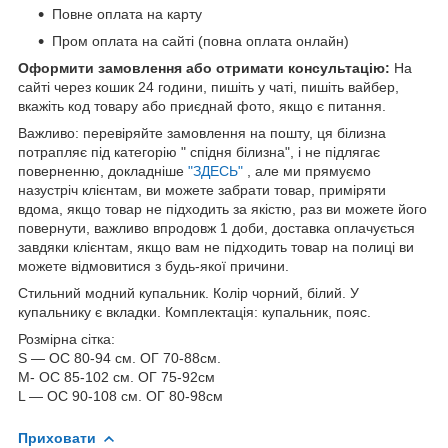
Повне оплата на карту
Пром оплата на сайті (повна оплата онлайн)
Оформити замовлення або отримати консультацію:
На
сайті через кошик 24 години, пишіть у чаті, пишіть вайбер,
вкажіть код товару або приєднай фото, якщо є питання.
Важливо: перевіряйте замовлення на пошту, ця білизна
потрапляє під категорію " спідня білизна", і не підлягає
поверненню, докладніше
"ЗДЕСЬ"
, але ми прямуємо
назустріч клієнтам, ви можете забрати товар, приміряти
вдома, якщо товар не підходить за якістю, раз ви можете його
повернути, важливо впродовж 1 доби, доставка оплачується
завдяки клієнтам, якщо вам не підходить товар на полиці ви
можете відмовитися з будь-якої причини.
Стильний модний купальник. Колір чорний, білий. У
купальнику є вкладки. Комплектація: купальник, пояс.
Розмірна сітка:
S — ОС 80-94 см. ОГ 70-88см.
M- ОС 85-102 см. ОГ 75-92см
L — ОС 90-108 см. ОГ 80-98см
Приховати