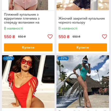
Пляжний купальник з
відкритими плечима з
Жіночий закритий купальник
спереду воланами на
чорного кольору
шнурівці
В наявності
В наявності
550
550
₴
₴
650 ₴
650 ₴
Купити
Купити
–15%
–15%