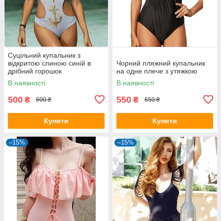
Суцільний купальник з
відкритою спиною синій в
Чорний пляжний купальник
дрібний горошок
на одне плече з утяжкою
В наявності
В наявності
500
550
₴
₴
600 ₴
650 ₴
Купити
Купити
–15%
–15%