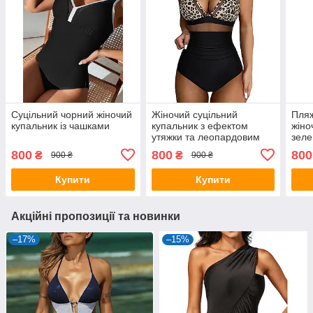
Суцільний чорний жіночий
Жіночий суцільний
Пляж
купальник із чашками
купальник з ефектом
жіно
утяжки та леопардовим
зеле
верхом
утя
800
800
800
₴
₴
900 ₴
900 ₴
Купити
Купити
Акційні пропозиції та новинки
–17%
–15%