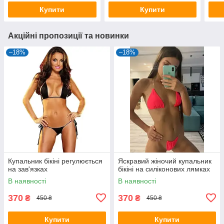
Купити
Купити
Акційні пропозиції та новинки
–18%
–18%
Купальник бікіні регулюється
Яскравий жіночий купальник
на зав'язках
бікіні на силіконових лямках
В наявності
В наявності
370
370
₴
₴
450 ₴
450 ₴
Купити
Купити