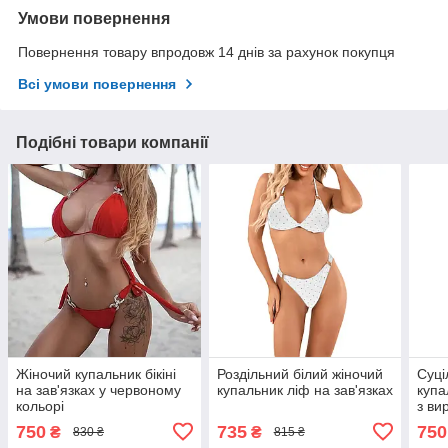
Умови повернення
Повернення товару впродовж 14 днів за рахунок покупця
Всі умови повернення
Подібні товари компанії
Жіночий купальник бікіні
Роздільний білий жіночий
Суці
на зав'язках у червоному
купальник ліф на зав'язках
купа
кольорі
з ви
750
735
750
₴
₴
830 ₴
815 ₴