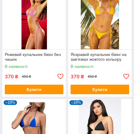
Рожевий купальник бікіні без
Яскравий купальник бікіні на
чашок
зав'язках жовтого кольору
В наявності
В наявності
370
370
₴
₴
450 ₴
450 ₴
Купити
Купити
–18%
–18%