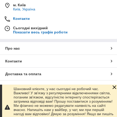
м. Київ
Київ, Україна
Контакти
Сьогодні вихідний
Показати весь графік роботи
Про нас
Контакти
Доставка та оплата
Графік роботи
Шановний клієнте, у нас сьогодні не робочий час.
Важливо! У зв'язку з регулярними відключеннями світла,
поганим зв'язком, відсутністю інтернету спостерігається
Повна версія сайту
затримка відповіді вам! Прошу поставитися з розумінням!
Ми фізично не можемо редагувати наявність на сайті
вчасно. Напишіть нам у вайбер, у чат, ми при першій
Сайт створено на маркетплейсі
Prom.ua
нагоді вам відповімо! Дякую за розуміння! Якщо ви пишіть