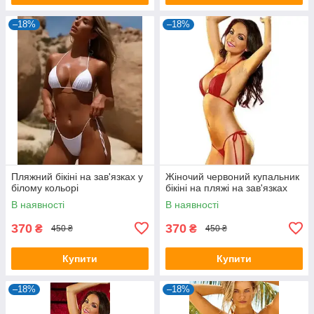
–18%
–18%
Пляжний бікіні на зав'язках у
Жіночий червоний купальник
білому кольорі
бікіні на пляжі на зав'язках
В наявності
В наявності
370
370
₴
₴
450 ₴
450 ₴
Купити
Купити
–18%
–18%