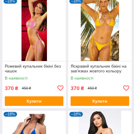
–18%
–18%
Рожевий купальник бікіні без
Яскравий купальник бікіні на
чашок
зав'язках жовтого кольору
В наявності
В наявності
370
370
₴
₴
450 ₴
450 ₴
Купити
Купити
–18%
–18%