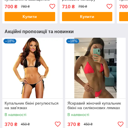
посадкою та пряжкою
700
710
700
₴
₴
780 ₴
790 ₴
Купити
Купити
Акційні пропозиції та новинки
–18%
–18%
Купальник бікіні регулюється
Яскравий жіночий купальник
на зав'язках
бікіні на силіконових лямках
В наявності
В наявності
370
370
₴
₴
450 ₴
450 ₴