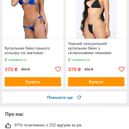
Чорний сексуальний
Купальник бікіні синього
купальник бікіні з
кольору на зав'язках
силіконовими лямками
чорного кольору
В наявності
В наявності
370
370
₴
₴
450 ₴
450 ₴
Купити
Купити
Показати ще
Про нас
97% позитивних з 232 відгуків за рік