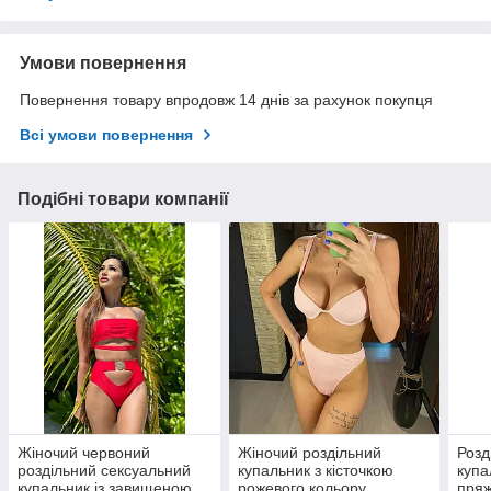
Умови повернення
Повернення товару впродовж 14 днів за рахунок покупця
Всі умови повернення
Подібні товари компанії
Жіночий червоний
Жіночий роздільний
Розд
роздільний сексуальний
купальник з кісточкою
купа
купальник із завищеною
рожевого кольору
пряж