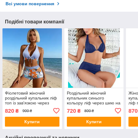
Всі умови повернення
Подібні товари компанії
Фіолетовий жіночий
Роздільний жіночий
Жіно
роздільний купальник ліф
купальник синього
купа
топ із зав'язкою через
кольору ліф через шию на
ліф 
шию та плавки шорти
зав'язці з високими
зав'
820
720
870
₴
₴
900 ₴
800 ₴
плавками
Купити
Купити
Акційні пропозиції та новинки