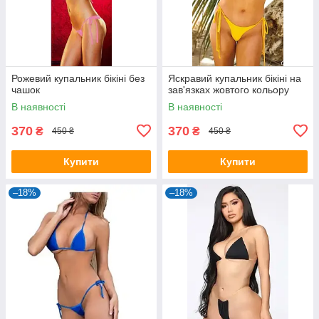
Рожевий купальник бікіні без
Яскравий купальник бікіні на
чашок
зав'язках жовтого кольору
В наявності
В наявності
370
370
₴
₴
450 ₴
450 ₴
Купити
Купити
–18%
–18%