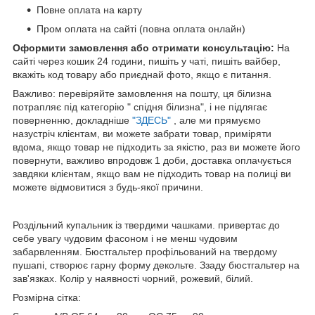
Повне оплата на карту
Пром оплата на сайті (повна оплата онлайн)
Оформити замовлення або отримати консультацію:
На
сайті через кошик 24 години, пишіть у чаті, пишіть вайбер,
вкажіть код товару або приєднай фото, якщо є питання.
Важливо: перевіряйте замовлення на пошту, ця білизна
потрапляє під категорію " спідня білизна", і не підлягає
поверненню, докладніше
"ЗДЕСЬ"
, але ми прямуємо
назустріч клієнтам, ви можете забрати товар, приміряти
вдома, якщо товар не підходить за якістю, раз ви можете його
повернути, важливо впродовж 1 доби, доставка оплачується
завдяки клієнтам, якщо вам не підходить товар на полиці ви
можете відмовитися з будь-якої причини.
Роздільний купальник із твердими чашками. привертає до
себе увагу чудовим фасоном і не менш чудовим
забарвленням. Бюстгальтер профільований на твердому
пушапі, створює гарну форму декольте. Ззаду бюстгальтер на
зав'язках. Колір у наявності чорний, рожевий, білий.
Розмірна сітка: