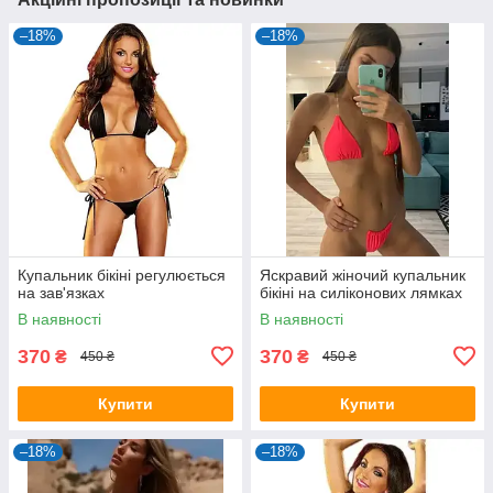
–18%
–18%
Купальник бікіні регулюється
Яскравий жіночий купальник
на зав'язках
бікіні на силіконових лямках
В наявності
В наявності
370
370
₴
₴
450 ₴
450 ₴
Купити
Купити
–18%
–18%