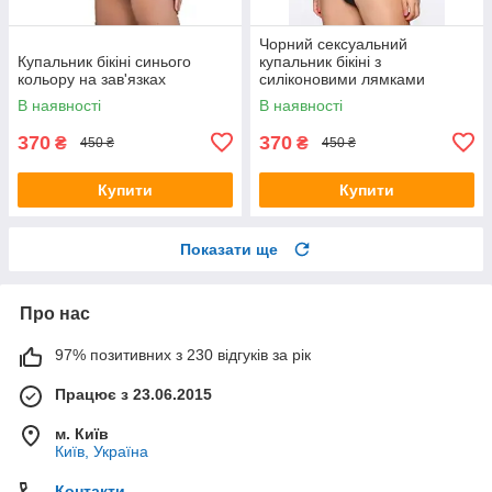
Чорний сексуальний
Купальник бікіні синього
купальник бікіні з
кольору на зав'язках
силіконовими лямками
чорного кольору
В наявності
В наявності
370
370
₴
₴
450 ₴
450 ₴
Купити
Купити
Показати ще
Про нас
97% позитивних з 230 відгуків за рік
Працює з 23.06.2015
м. Київ
Київ, Україна
Контакти