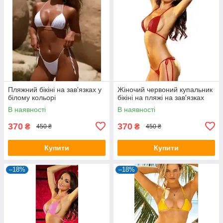
Пляжний бікіні на зав'язках у
Жіночий червоний купальник
білому кольорі
бікіні на пляжі на зав'язках
В наявності
В наявності
370
370
₴
₴
450 ₴
450 ₴
Купити
Купити
–18%
–18%