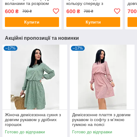
воланами та розрізом
кольору спереду з
довг
воланами та розрізом
висо
600
600
700
₴
₴
700 ₴
700 ₴
блис
Купити
Купити
Акційні пропозиції та новинки
–17%
–17%
Жіноча демісезонна сукня з
Демісезонне плаття з довгим
довгим рукавом у дрібних
рукавом із софту з м'якою
горошок
гумкою на поясі
Готово до відправки
Готово до відправки