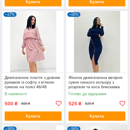
Купити
Купити
–17%
–16%
Демісезонне плаття з довгим
Жіноча демісезонна вечірня
рукавом із софту з м'якою
сукня синього кольору з
гумкою на поясі 46/48
розрізом та коса блискавка
від грудей
В наявності
Готово до відправки
500
525
₴
₴
600 ₴
625 ₴
Купити
Купити
–16%
–16%