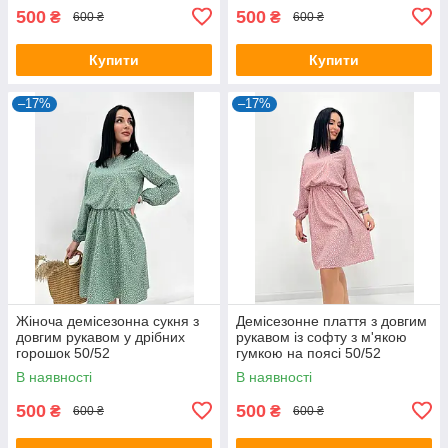
500
500
₴
₴
600 ₴
600 ₴
Купити
Купити
–17%
–17%
Жіноча демісезонна сукня з
Демісезонне плаття з довгим
довгим рукавом у дрібних
рукавом із софту з м'якою
горошок 50/52
гумкою на поясі 50/52
В наявності
В наявності
500
500
₴
₴
600 ₴
600 ₴