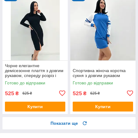
Чорне елегантне
демісезонне плаття з довгим
Спортивна жіноча коротка
рукавом, спереду розріз і
сукня з довгим рукавом
коса блискавка
Готово до відправки
Готово до відправки
525
525
₴
₴
625 ₴
625 ₴
Купити
Купити
Показати ще