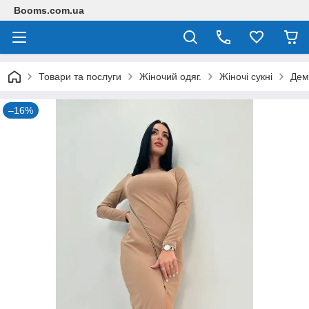
Booms.com.ua
Товари та послуги
Жіночий одяг.
Жіночі сукні
Демі
–16%