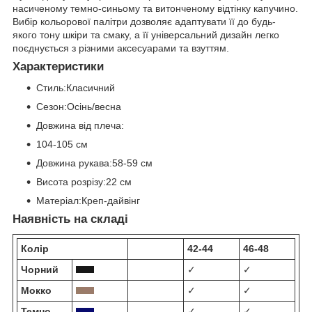
насиченому темно-синьому та витонченому відтінку капучино.
Вибір кольорової палітри дозволяє адаптувати її до будь-
якого тону шкіри та смаку, а її універсальний дизайн легко
поєднується з різними аксесуарами та взуттям.
Характеристики
Стиль:Класичний
Сезон:Осінь/весна
Довжина від плеча:
104-105 см
Довжина рукава:58-59 см
Висота розрізу:22 см
Матеріал:Креп-дайвінг
Наявність на складі
Колір
42-44
46-48
Чорний
✓
✓
Мокко
✓
✓
Темно-
✓
✓