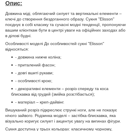
Опис:
Довжина міді, облягаючий силует та вертикальні елементи –
ключі до створення бездоганного образу. Сукня "Elisson"
поєднує в собі класику та сучасні модні тенденції, пропонуючи
вашим клієнткам бути в центрі уваги на офіційних заходах або
в ділові будні.
Особливості моделі До особливостей сукні "Elisson"
відносяться:
- довжина нижче коліна;
- приталений фасон;
- довгі вшиті рукави;
- особливості крою;
- декоративні елементи – розріз спереду та коса
блискавка від грудей (змійка розстібається);
- матеріал – креп-дайвінг.
Вишуканий розріз підкреслює стрункі ноги, але не показує
нічого зайвого. Родзинка моделі – застібка-блискавка, яка
візуально коригує силует і акцентує увагу на вигинах фігури.
Сукня доступна у трьох кольорах: класичному чорному,