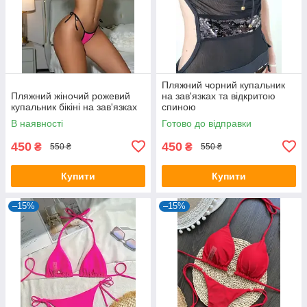
Пляжний чорний купальник
Пляжний жіночий рожевий
на зав'язках та відкритою
купальник бікіні на зав'язках
спиною
В наявності
Готово до відправки
450
450
₴
₴
550 ₴
550 ₴
Купити
Купити
–15%
–15%