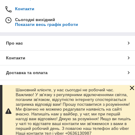
Контакти
Сьогодні вихідний
Показати весь графік роботи
Про нас
Контакти
Доставка та оплата
Графік роботи
Шановний клієнте, у нас сьогодні не робочий час.
Важливо! У зв'язку з регулярними відключеннями світла,
поганим зв'язком, відсутністю інтернету спостерігається
Повна версія сайту
затримка відповіді вам! Прошу поставитися з розумінням!
Ми фізично не можемо редагувати наявність на сайті
вчасно. Напишіть нам у вайбер, у чат, ми при першій
Сайт створено на маркетплейсі
Prom.ua
нагоді вам відповімо! Дякую за розуміння! Якщо ви пишіть
у чаті то відставте ваші контакти ми зв'яжемося з вами в
перший робочий день. З повагою наш телефон або viber
Політика конфіденційності
Наші контакти тел і viber +0636130987