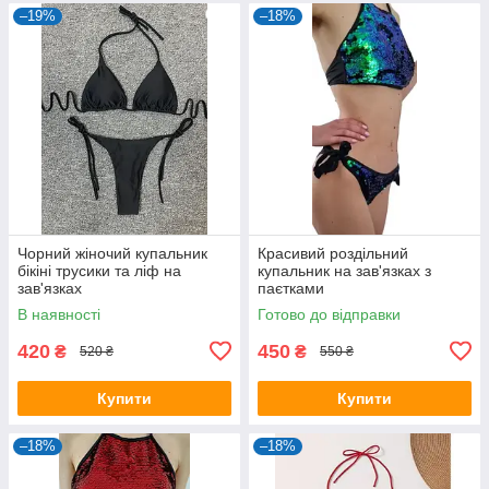
–19%
–18%
Чорний жіночий купальник
Красивий роздільний
бікіні трусики та ліф на
купальник на зав'язках з
зав'язках
паєтками
В наявності
Готово до відправки
420
450
₴
₴
520 ₴
550 ₴
Купити
Купити
–18%
–18%