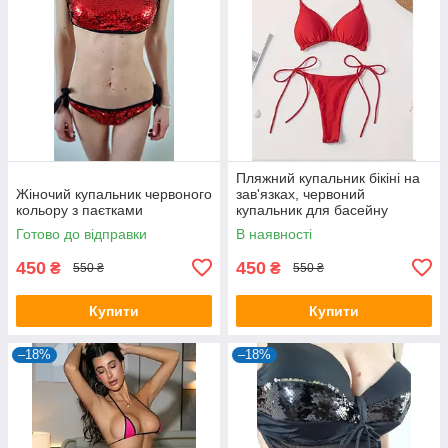
Пляжний купальник бікіні на
Жіночий купальник червоного
зав'язках, червоний
кольору з паєтками
купальник для басейну
Готово до відправки
В наявності
450
450
₴
₴
550 ₴
550 ₴
Купити
Купити
–18%
–18%