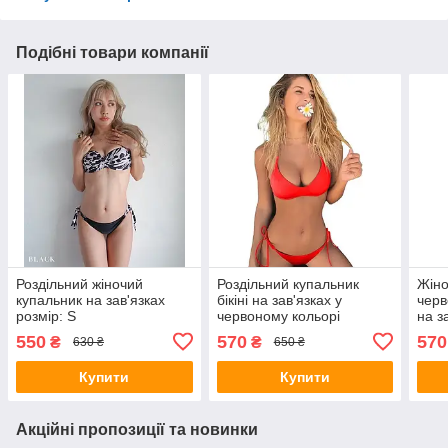
Подібні товари компанії
Роздільний жіночий
Роздільний купальник
Жіно
купальник на зав'язках
бікіні на зав'язках у
черв
розмір: S
червоному кольорі
на з
550
570
570
₴
₴
630 ₴
650 ₴
Купити
Купити
Акційні пропозиції та новинки