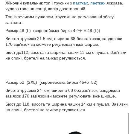
Жіночий купальник топ і трусики з
паєтках
,
паєтках
яскрава,
чудово грає на сонці, колір двосторонній
Топ із великим пушапом, трусики на регулюванні збоку
зав'язки.
Розмір 48 (L) (європейська бирка 42+6 = 48 (L))
Висота трусиків 21.5 см, ширина 68 без зав'язок, завдовжки
170 зав'язок ви можете регулювати вже ширше.
Бюст до112, висота та ширина чашки 13 см є пушап. Зав'язки
на спині, бретелі на гачках регулюються.
Розмір 52 (2ХL) (європейська бирка 46+6=52)
Висота трусиків 24 см, ширина 68 без зав'язок, завдовжки
зав'язок 170 зав'язок ви можете регулювати вже ширше.
Бюст до 118, висота та ширина чашки 14 см є пушап. Зав'язки
на спині, бретелі на гачках регулюються.