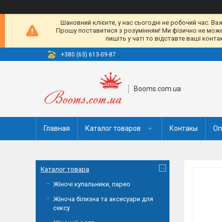
Шановний клієнте, у нас сьогодні не робочий час. Ва
Прошу поставитися з розумінням! Ми фізично не можемо
пишіть у чаті то відставте ваші конт
+380 (63) 613-09-87
Booms.com.ua
Главная
Каталог товаров
Контакы
Оп
Каталог товара
Жіночі купальники, парео
Жіноча білизна та аксесуари для
сексу