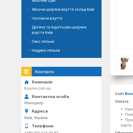
Жіночий одяг.
Жіноче шкіряне взуття склад Київ
Чоловіче взуття
Дитяче та підліткове шкіряне
взуття Київ
Секс ляльки
Надувні ляльки
Контакти
Booms.com.ua
Сайт
Boo
Оплата
:
Менеджер
Накл
Повн
Київ, Україна
Пром
карти,
+380 (63) 613-09-87
Оформити