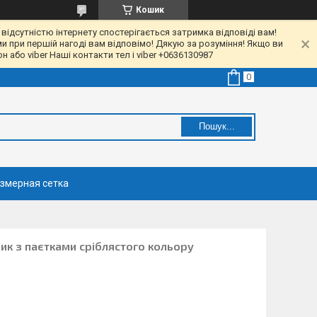
Кошик
 відсутністю інтернету спостерігається затримка відповіді вам!
ми при першій нагоді вам відповімо! Дякую за розуміння! Якщо ви
 або viber Наші контакти тел і viber +0636130987
Пошук...
змерная сетка
ик з паєтками сріблястого кольору