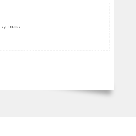
й купальник
й