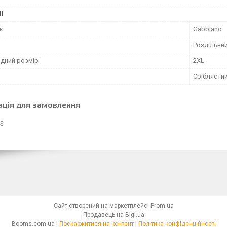
І
к
Gabbiano
Роздільни
дний розмір
2XL
Сріблясти
ація для замовлення
 ₴
Сайт створений на маркетплейсі
Prom.ua
Продавець на Bigl.ua
Booms.com.ua |
Поскаржитися на контент
|
Політика конфіденційності