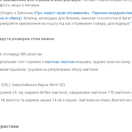
фото, якщо є питання.
(Згідно з Законом
«Про захист прав споживачів»
,
Перечне незадоволенн
ню й обміну
) білизну, аксесуари для білизни, панчохи та колготки й бага
еревіряйте замовлення на пошту під час отримання товару, докладніше
ару та розмірна сітка нижче:
% поліамід 18% еластан
упальник топ і трусики з
паєтках
,
паєтках
яскрава, чудово грає на сонці
ликим пушапом, трусики на регулюванні збоку зав'язки.
 (2ХL) (європейська бирка 46+6=52)
усиків 24 см, ширина 68 без зав'язок, завдовжки зав'язок 170 зав'язо
18, висота та ширина чашки 14 см є пушап. Зав'язки на спині, бретелі н
еристики