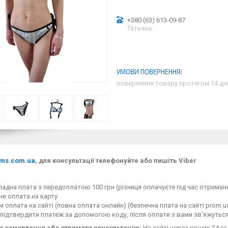
+380 (63) 613-09-87
Татьяна
повернення товару протягом 14 дн
ms.com.ua
, для консультації телефонуйте або пишіть Viber
адна плата з передоплатою 100 грн (різниця оплачуєте під час отримання
е оплата на карту
 оплата на сайті (повна оплата онлайн) (безпечна плата на сайті prom.
 підтвердити платеж за допомогою коду, після оплати з вами зв'яжутьс
 замовлення або отримати консультацію:
На сайті через кошик 24 го