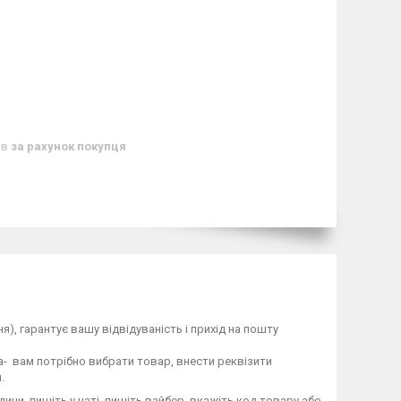
ів
за рахунок покупця
), гарантує вашу відвідуваність і прихід на пошту
ua- вам потрібно вибрати товар, внести реквізити
я.
дини, пишіть у чаті, пишіть вайбер, вкажіть код товару або