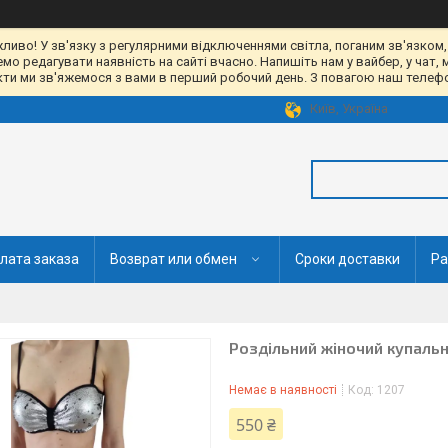
жливо! У зв'язку з регулярними відключеннями світла, поганим зв'язком,
 редагувати наявність на сайті вчасно. Напишіть нам у вайбер, у чат, 
акти ми зв'яжемося з вами в перший робочий день. З повагою наш телефон
Київ, Україна
лата заказа
Возврат или обмен
Сроки доставки
Ра
Роздільний жіночий купальн
Немає в наявності
Код:
1207
550 ₴