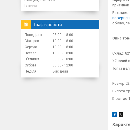
приєднай 
Татьяна
Важливо: 
повернен
обміну, п
Графік роботи
Понеділок
08:00
18:00
Опис тов
Вівторок
10:00
18:00
Середа
10:00
18:00
Четвер
10:00
18:00
Склад: 82
Пʼятниця
08:00
18:00
Жіночий к
Субота
08:00
12:00
Топ із ве
Неділя
Вихідний
Розмір 52
Висота тр
Бюст до 1
Характ