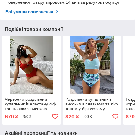
Повернення товару впродовж 14 днів за рахунок покупця
Всі умови повернення
Подібні товари компанії
Червоний роздільний
Роздільний купальник з
Розд
купальник із еластану ліф
високими плавками та ліф
чорн
топ плавки з високою
топом у бірюзовому
топо
посадкою
кольорі
квіт
670
820
870
₴
₴
750 ₴
900 ₴
Акційні пропозиції та новинки