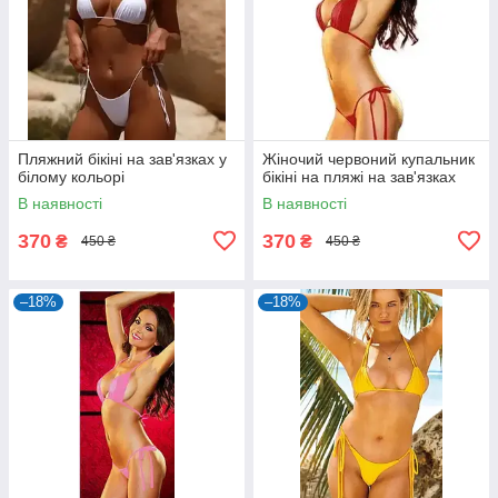
Пляжний бікіні на зав'язках у
Жіночий червоний купальник
білому кольорі
бікіні на пляжі на зав'язках
В наявності
В наявності
370
370
₴
₴
450 ₴
450 ₴
–18%
–18%