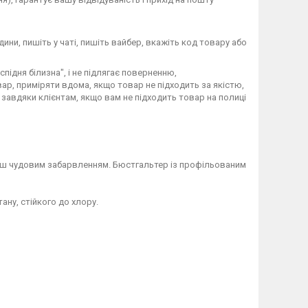
дини, пишіть у чаті, пишіть вайбер, вкажіть код товару або
підня білизна", і не підлягає поверненню,
ар, приміряти вдома, якщо товар не підходить за якістю,
завдяки клієнтам, якщо вам не підходить товар на полиці
енш чудовим забарвленням. Бюстгальтер із профільованим
ану, стійкого до хлору.