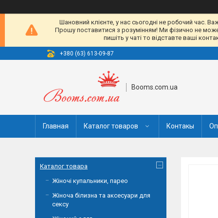
Шановний клієнте, у нас сьогодні не робочий час. Ва
Прошу поставитися з розумінням! Ми фізично не можемо
пишіть у чаті то відставте ваші конт
+380 (63) 613-09-87
Booms.com.ua
Главная
Каталог товаров
Контакы
Оп
Каталог товара
Жіночі купальники, парео
Жіноча білизна та аксесуари для
сексу