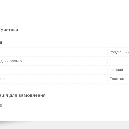
еристики
І
Роздільни
дний розмір
L
Чорний
ини
Еластан
ація для замовлення
 ₴