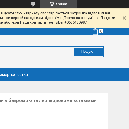
Кошик
 відсутністю інтернету спостерігається затримка відповіді вам!
ми при першій нагоді вам відповімо! Дякую за розуміння! Якщо ви
 або viber Наші контакти тел і viber +0636130987
Пошук...
змерная сетка
ик з бахромою та леопардовими вставками