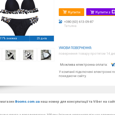
Купити
Купити з
+380 (63) 613-09-87
Татьяна
11%
25 днів
повернення товару протягом 14 дн
У компанії підключені електронні п
покидаючи сайту.
-магазин
Booms.com.ua
наш номер для консультації та Viber на сай
адна плата з передоплатою 100 грн (різниця оплачуєте під час отримання