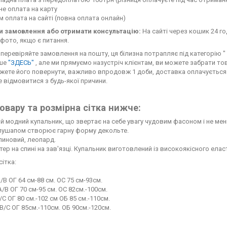
е оплата на карту
 оплата на сайті (повна оплата онлайн)
 замовлення або отримати консультацію:
На сайті через кошик 24 го
фото, якщо є питання.
перевіряйте замовлення на пошту, ця білизна потрапляє під категорію " с
іше
"ЗДЕСЬ"
, але ми прямуємо назустріч клієнтам, ви можете забрати тов
жете його повернути, важливо впродовж 1 доби, доставка оплачується 
 відмовитися з будь-якої причини.
овару та розмірна сітка нижче:
й модний купальник, що звертає на себе увагу чудовим фасоном і не м
пушапом створює гарну форму декольте.
линовий, леопард.
ер на спині на зав'язці. Купальник виготовлений із високоякісного еласт
сітка:
/B ОГ 64 см-88 см. ОС 75 см-93см.
/В ОГ 70 см-95 см. ОС 82см.-100см.
/С ОГ 80 см.-102 см ОБ 85 см.-110см.
B/С ОГ 85см.-110см. ОБ 90см.-120см.