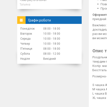
Повн
Татьяна
Пром
Оформити
приєднай 
Графік роботи
Важливо: 
Понеділок
08:00
18:00
докладн
Вівторок
10:00
18:00
раз ви мо
ви можете
Середа
10:00
18:00
Четвер
10:00
18:00
Пʼятниця
08:00
18:00
Опис т
Субота
08:00
12:00
Роздільни
Неділя
Вихідний
твердим 
Колір: ма
Бюстгальт
Розмірна 
S чашка A
M чашка А
L чашка B
XL чашка 