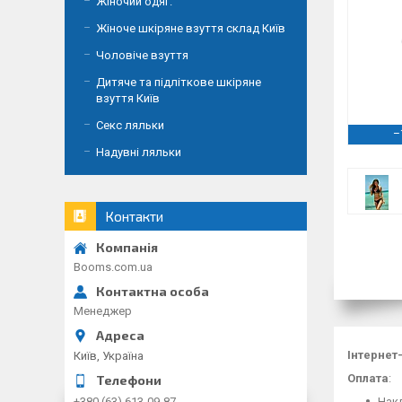
Жіночий одяг.
Жіноче шкіряне взуття склад Київ
Чоловіче взуття
Дитяче та підліткове шкіряне
взуття Київ
Секс ляльки
–
Надувні ляльки
Контакти
Booms.com.ua
Менеджер
Інтернет
Київ, Україна
Оплата
:
Накл
+380 (63) 613-09-87