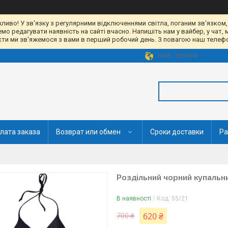
жливо! У зв'язку з регулярними відключеннями світла, поганим зв'язком,
 редагувати наявність на сайті вчасно. Напишіть нам у вайбер, у чат, 
акти ми зв'яжемося з вами в перший робочий день. З повагою наш телефон
Київ, Україна
лата заказа
Возврат или обмен
Сроки доставки
Ра
Роздільний чорний купальн
В наявності
Код:
55/21
620 ₴
700 ₴