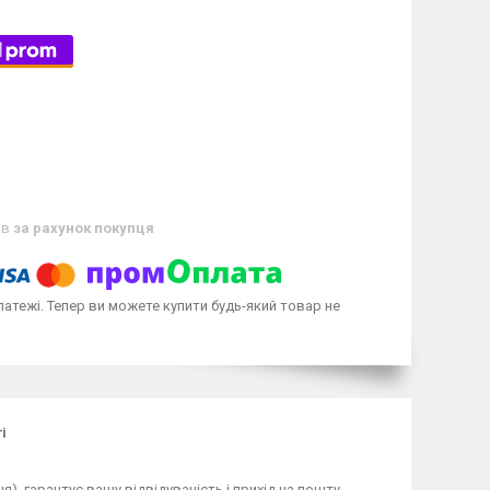
ів
за рахунок покупця
латежі. Тепер ви можете купити будь-який товар не
ті
), гарантує вашу відвідуваність і прихід на пошту