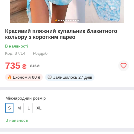
Красивий пляжний купальник блакитного
кольору з коротким парео
В наявності
Код: 87/14
Роздріб
735
₴
815 ₴
Економія
80 ₴
Залишилось
27 днів
Міжнародний розмір
S
M
L
XL
В наявності