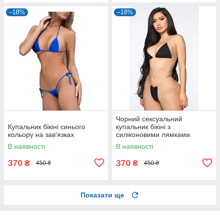
–18%
–18%
Чорний сексуальний
Купальник бікіні синього
купальник бікіні з
кольору на зав'язках
силіконовими лямками
чорного кольору
В наявності
В наявності
370
370
₴
₴
450 ₴
450 ₴
Показати ще