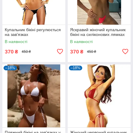
Купальник бікіні регулюється
Яскравий жіночий купальник
на зав'язках
бікіні на силіконових лямках
В наявності
В наявності
370
370
₴
₴
450 ₴
450 ₴
–18%
–18%
Пляжний бікіні на зав'язках у
Жіночий червоний купальник