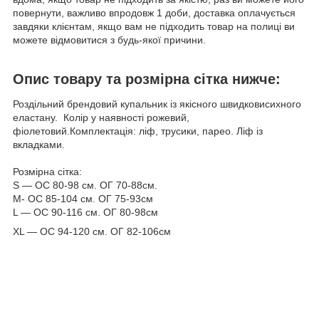
повернути, важливо впродовж 1 доби, доставка оплачується
завдяки клієнтам, якщо вам не підходить товар на полиці ви
можете відмовитися з будь-якої причини.
Опис товару та розмірна сітка нижче:
Роздільний брендовий купальник із якісного швидковисихного
еластану. Колір у наявності рожевий,
фіолетовий.Комплектація: ліф, трусики, парео. Ліф із
вкладками.
Розмірна сітка:
S — ОС 80-98 см. ОГ 70-88см.
M- ОС 85-104 см. ОГ 75-93см
L — ОС 90-116 см. ОГ 80-98см
ХL — ОС 94-120 см. ОГ 82-106см