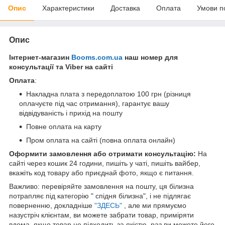
Опис
Характеристики
Доставка
Оплата
Умови п
Опис
Інтернет-магазин
Booms.com.ua
наш номер для
консультації та Viber на сайті
Оплата
:
Накладна плата з передоплатою 100 грн (різниця
оплачуєте під час отримання), гарантує вашу
відвідуваність і прихід на пошту
Повне оплата на карту
Пром оплата на сайті (повна оплата онлайн)
Оформити замовлення або отримати консультацію:
На
сайті через кошик 24 години, пишіть у чаті, пишіть вайбер,
вкажіть код товару або приєднай фото, якщо є питання.
Важливо: перевіряйте замовлення на пошту, ця білизна
потрапляє під категорію " спідня білизна", і не підлягає
поверненню, докладніше
"ЗДЕСЬ"
, але ми прямуємо
назустріч клієнтам, ви можете забрати товар, приміряти
вдома, якщо товар не підходить за якістю, раз ви можете його