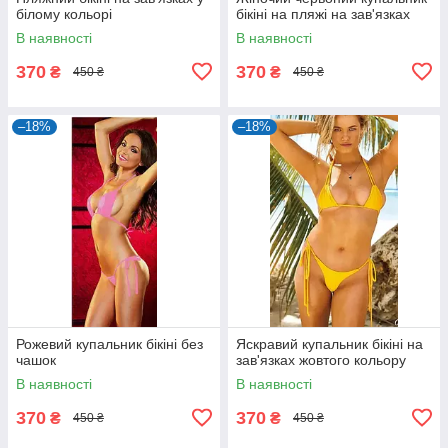
білому кольорі
бікіні на пляжі на зав'язках
В наявності
В наявності
370
370
₴
₴
450 ₴
450 ₴
–18%
–18%
Рожевий купальник бікіні без
Яскравий купальник бікіні на
чашок
зав'язках жовтого кольору
В наявності
В наявності
370
370
₴
₴
450 ₴
450 ₴