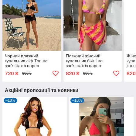
Чорний пляжний
Пляжний жіночий
Жін
купальник ліф Топ на
купальник бікіні на
купа
зав'язках з парео
зав'язках із парео
коль
коро
720
820
820
₴
₴
800 ₴
900 ₴
Акційні пропозиції та новинки
–18%
–18%