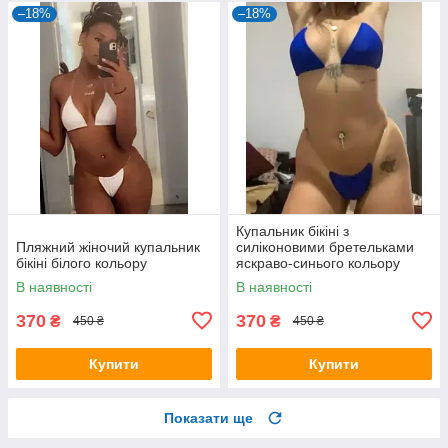
–18%
–18%
Купальник бікіні з
Пляжний жіночий купальник
силіконовими бретельками
бікіні білого кольору
яскраво-синього кольору
В наявності
В наявності
370
370
₴
₴
450 ₴
450 ₴
Купити
Купити
Показати ще