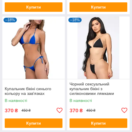
Купити
Купити
–18%
–18%
Чорний сексуальний
Купальник бікіні синього
купальник бікіні з
кольору на зав'язках
силіконовими лямками
чорного кольору
В наявності
В наявності
370
370
₴
₴
450 ₴
450 ₴
Купити
Купити