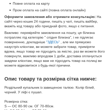
Повне оплата на карту
Пром оплата на сайті (повна оплата онлайн)
Оформити замовлення або отримати консультацію:
На
сайті через кошик 24 години, пишіть у чаті, пишіть вайбер,
вкажіть код товару або приєднай фото, якщо є питання.
Важливо: перевіряйте замовлення на пошту, ця білизна
потрапляє під категорію " спідня білизна", і не підлягає
поверненню, докладніше
"ЗДЕСЬ"
, але ми прямуємо
назустріч клієнтам, ви можете забрати товар, приміряти
вдома, якщо товар не підходить за якістю, раз ви можете його
повернути, важливо впродовж 1 доби, доставка оплачується
завдяки клієнтам, якщо вам не підходить товар на полиці ви
можете відмовитися з будь-якої причини.
Опис товару та розмірна сітка нижче:
Роздільний купальник із завищеною талією. Колір білий,
чорний. У ліфі є пушап.
Розмірна сітка:
S — ОС 80-90 см. ОГ 70-80см.