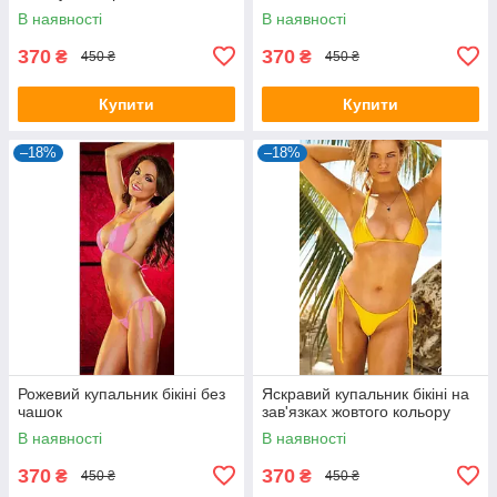
В наявності
В наявності
370
370
₴
₴
450 ₴
450 ₴
Купити
Купити
–18%
–18%
Рожевий купальник бікіні без
Яскравий купальник бікіні на
чашок
зав'язках жовтого кольору
В наявності
В наявності
370
370
₴
₴
450 ₴
450 ₴