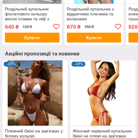
Роздільний купальник
Роздільний купальник з
Розд
фіолетового кольору
відкритими плечима та
елем
високі плавки та ліф з
воланами
пуша
воланами
640
670
820
₴
₴
720 ₴
750 ₴
Купити
Купити
Акційні пропозиції та новинки
–18%
–18%
Пляжний бікіні на зав'язках у
Жіночий червоний купальник
білому кольорі
бікіні на пляжі на зав'язках