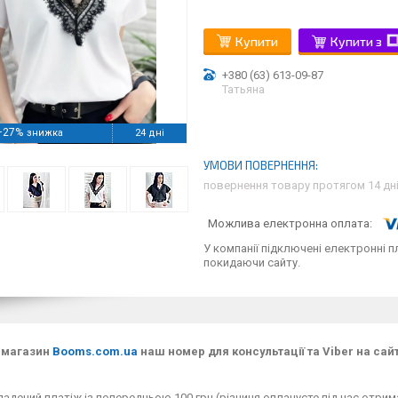
Купити
Купити з
+380 (63) 613-09-87
Татьяна
–27%
24 дні
повернення товару протягом 14 дн
У компанії підключені електронні п
покидаючи сайту.
-магазин
Booms.com.ua
наш номер для консультації та Viber на сайт
адений платіж із попередньою 100 грн (різниця оплачуєте під час отрим