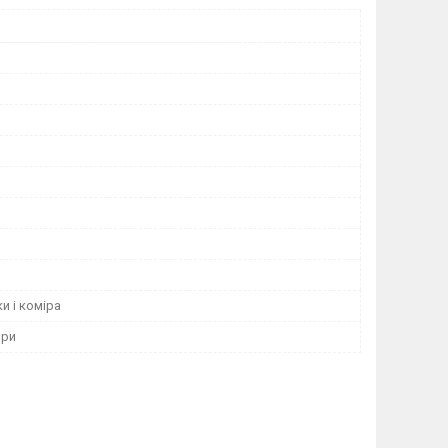
ки і коміра
ори