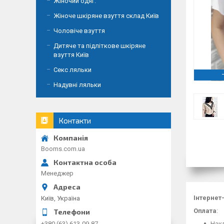
Жіночий одяг.
Жіноче шкіряне взуття склад Київ
Чоловіче взуття
Дитяче та підліткове шкіряне
взуття Київ
Секс ляльки
Надувні ляльки
Контакти
Booms.com.ua
Менеджер
Інтернет
Київ, Україна
Оплата
:
Накл
+380 (63) 613-09-87