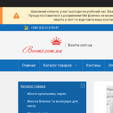
Шановний клієнте, у нас сьогодні не робочий час. Ва
Прошу поставитися з розумінням! Ми фізично не можемо
пишіть у чаті то відставте ваші конт
+380 (63) 613-09-87
Booms.com.ua
Главная
Каталог товаров
Контакы
Оп
Каталог товара
Жіночі купальники, парео
Жіноча білизна та аксесуари для
сексу