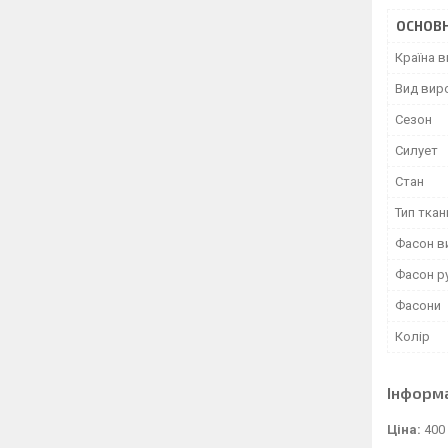
ОСНОВН
Країна 
Вид вир
Сезон
Силует
Стан
Тип ткан
Фасон в
Фасон р
Фасони
Колір
Інформ
Ціна:
400