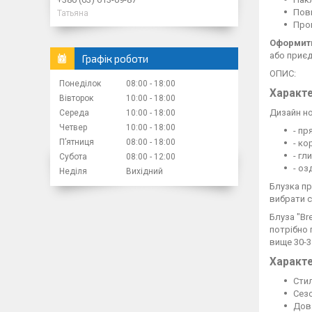
Повн
Татьяна
Пром
Оформити
або приєд
Графік роботи
ОПИС:
Понеділок
08:00
18:00
Характ
Вівторок
10:00
18:00
Дизайн но
Середа
10:00
18:00
Четвер
10:00
18:00
- пр
Пʼятниця
08:00
18:00
- ко
- гл
Субота
08:00
12:00
- оз
Неділя
Вихідний
Блузка пр
вибрати с
Блуза "Br
потрібно 
вище 30-3
Характ
Стил
Сезо
Довж