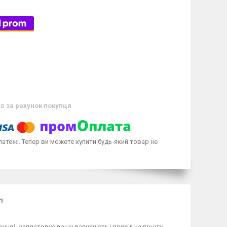
ів
за рахунок покупця
латежі. Тепер ви можете купити будь-який товар не
і
ання), заплатовує вашу вапняність і прихід на пошту