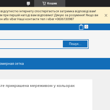
Кошик
 відсутністю інтернету спостерігається затримка відповіді вам!
ми при першій нагоді вам відповімо! Дякую за розуміння! Якщо ви
 або viber Наші контакти тел і viber +0636130987
Пошук...
змерная сетка
льте прикрашена мереживом у кольорах