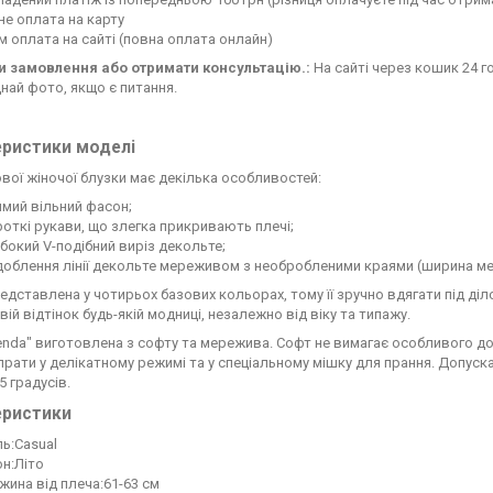
е оплата на карту
 оплата на сайті (повна оплата онлайн)
 замовлення або отримати консультацію.:
На сайті через кошик 24 го
най фото, якщо є питання.
еристики моделі
вої жіночої блузки має декілька особливостей:
ямий вільний фасон;
роткі рукави, що злегка прикривають плечі;
ибокий V-подібний виріз декольте;
доблення лінії декольте мереживом з необробленими краями (ширина ме
едставлена у чотирьох базових кольорах, тому її зручно вдягати під ді
вій відтінок будь-якій модниці, незалежно від віку та типажу.
enda" виготовлена з софту та мережива. Софт не вимагає особливого до
прати у делікатному режимі та у спеціальному мішку для прання. Допуск
5 градусів.
еристики
ь:Casual
н:Літо
ина від плеча:61-63 см