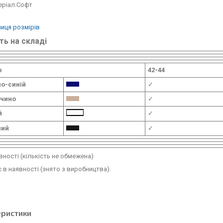
еріал:Софт
иця розмірів
ть на складі
р
42-44
о-синій
✓
учино
✓
й
✓
ний
✓
вності (кількість не обмежена)
 в наявності (знято з виробництва).
еристики