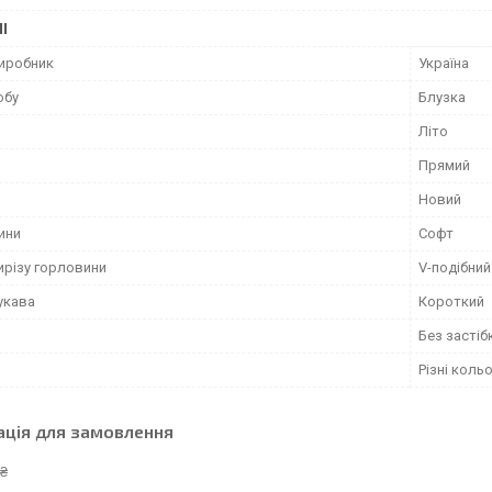
І
виробник
Україна
обу
Блузка
Літо
Прямий
Новий
ини
Софт
ирізу горловини
V-подібний
укава
Короткий
Без застіб
Різні коль
ація для замовлення
 ₴