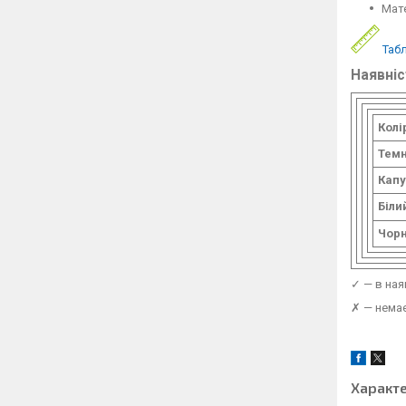
Мат
Табл
Наявніс
Колі
Темн
Кап
Біли
Чор
✓ — в ная
✗ — немає
Характ