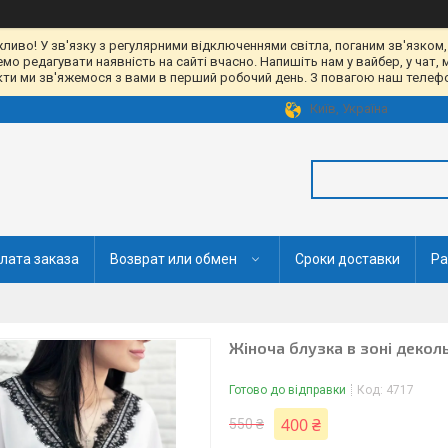
жливо! У зв'язку з регулярними відключеннями світла, поганим зв'язком,
 редагувати наявність на сайті вчасно. Напишіть нам у вайбер, у чат, 
акти ми зв'яжемося з вами в перший робочий день. З повагою наш телефон
Київ, Україна
лата заказа
Возврат или обмен
Сроки доставки
Ра
Жіноча блузка в зоні деко
Готово до відправки
Код:
4717
400 ₴
550 ₴