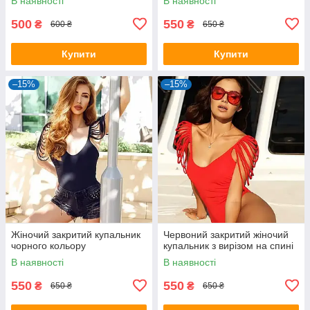
В наявності
В наявності
500
550
₴
₴
600 ₴
650 ₴
Купити
Купити
–15%
–15%
Жіночий закритий купальник
Червоний закритий жіночий
чорного кольору
купальник з вирізом на спині
В наявності
В наявності
550
550
₴
₴
650 ₴
650 ₴