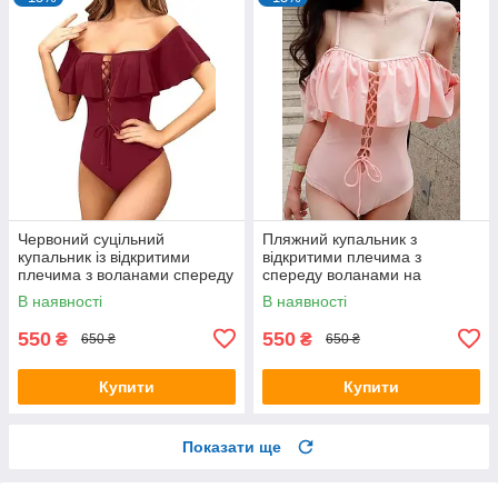
Червоний суцільний
Пляжний купальник з
купальник із відкритими
відкритими плечима з
плечима з воланами спереду
спереду воланами на
на шнурівці
шнурівці
В наявності
В наявності
550
550
₴
₴
650 ₴
650 ₴
Купити
Купити
Показати ще