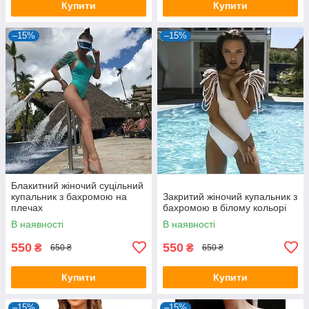
Купити
Купити
–15%
–15%
Блакитний жіночий суцільний
купальник з бахромою на
Закритий жіночий купальник з
плечах
бахромою в білому кольорі
В наявності
В наявності
550
550
₴
₴
650 ₴
650 ₴
Купити
Купити
–15%
–15%