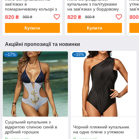
зав'язках в
купальник з палітурками
утяж
помаранчевому кольорі з
на зав'язках у бордовому
зав'
леопардовими вставками
кольорі
820
820
800
₴
₴
900 ₴
900 ₴
Купити
Купити
Акційні пропозиції та новинки
–17%
–15%
Суцільний купальник з
відкритою спиною синій в
Чорний пляжний купальник
дрібний горошок
на одне плече з утяжкою