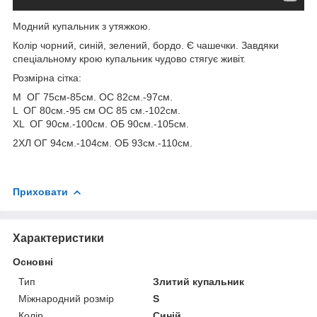
Модний купальник з утяжкою.
Колір чорний, синій, зелений, бордо. Є чашечки. Завдяки
спеціальному крою купальник чудово стягує живіт.
Розмірна сітка:
M ОГ 75см-85см. ОС 82см.-97см.
L ОГ 80см.-95 см ОС 85 см.-102см.
XL ОГ 90см.-100см. ОБ 90см.-105см.
2ХЛ ОГ 94см.-104см. ОБ 93см.-110см.
Приховати
Характеристики
Основні
Тип
Злитий купальник
Міжнародний розмір
S
Колір
Синій