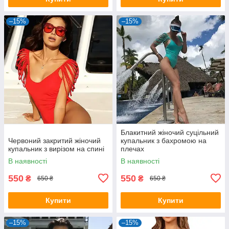
–15%
–15%
Блакитний жіночий суцільний
Червоний закритий жіночий
купальник з бахромою на
купальник з вирізом на спині
плечах
В наявності
В наявності
550
550
₴
₴
650 ₴
650 ₴
Купити
Купити
–15%
–15%