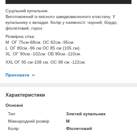
Суцільний купальник.
Виготовлений із якісного швидковисихного еластану. У
купальнику є вкладки. Колір у наявності: чорний, бордо,
фіолетовий, горох.
Розмірна сітка:
M ОГ 75см-88см. ОС 82см.-95см.
L ОГ 80см.-96 см ОС 85 см (105 см).
XL ОГ 90см.-102см. ОБ 90см.-110см.
XXL ОГ 95 см-108 см. ОС 98 см.-122см.
Приховати
Характеристики
Основні
Тип
Злитий купальник
Міжнародний розмір
M
Колір
Фіолетовий