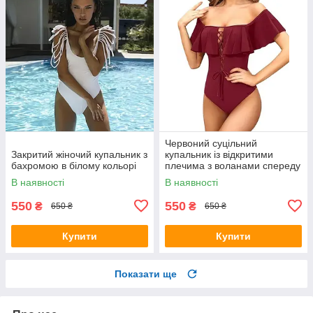
Червоний суцільний
Закритий жіночий купальник з
купальник із відкритими
бахромою в білому кольорі
плечима з воланами спереду
на шнурівці
В наявності
В наявності
550
550
₴
₴
650 ₴
650 ₴
Купити
Купити
Показати ще