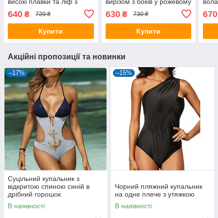
високі плавки та ліф з
вирізом з боків у рожевому
вол
воланами
кольорі.
640
630
670
₴
₴
720 ₴
730 ₴
Купити
Купити
Акційні пропозиції та новинки
–17%
–15%
Суцільний купальник з
відкритою спиною синій в
Чорний пляжний купальник
дрібний горошок
на одне плече з утяжкою
В наявності
В наявності