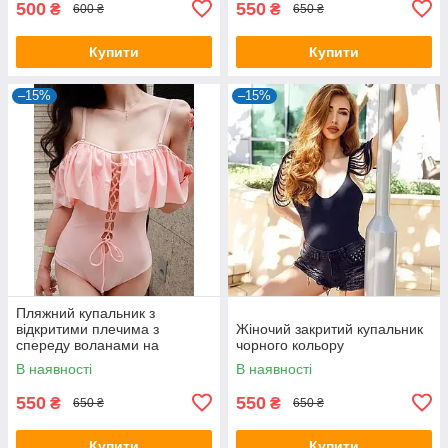
500
550
₴
₴
600 ₴
650 ₴
Купити
Купити
–15%
–15%
Пляжний купальник з
відкритими плечима з
Жіночий закритий купальник
спереду воланами на
чорного кольору
шнурівці
В наявності
В наявності
550
550
₴
₴
650 ₴
650 ₴
Купити
Купити