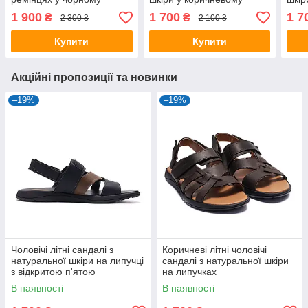
кольорі
кольорі
1 900
1 700
1 7
₴
₴
2 300 ₴
2 100 ₴
Купити
Купити
Акційні пропозиції та новинки
–19%
–19%
Чоловічі літні сандалі з
Коричневі літні чоловічі
натуральної шкіри на липучці
сандалі з натуральної шкіри
з відкритою п'ятою
на липучках
В наявності
В наявності