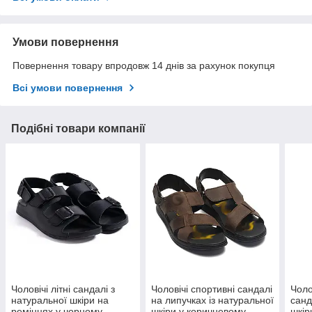
Умови повернення
Повернення товару впродовж 14 днів за рахунок покупця
Всі умови повернення
Подібні товари компанії
Чоловічі літні сандалі з
Чоловічі спортивні сандалі
Чоло
натуральної шкіри на
на липучках із натуральної
санд
ремінцях у чорному
шкіри у коричневому
шкір