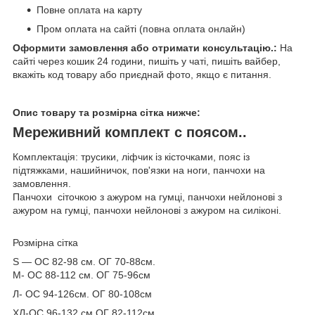
Повне оплата на карту
Пром оплата на сайті (повна оплата онлайн)
Оформити замовлення або отримати консультацію.:
На
сайті через кошик 24 години, пишіть у чаті, пишіть вайбер,
вкажіть код товару або приєднай фото, якщо є питання.
Опис товару та розмірна сітка нижче:
Мереживний комплект с поясом..
Комплектація: трусики, ліфчик із кісточками, пояс із
підтяжками, нашийничок, пов'язки на ноги, панчохи на
замовлення.
Панчохи сіточкою з ажуром на гумці, панчохи нейлонові з
ажуром на гумці, панчохи нейлонові з ажуром на силіконі.
Розмірна сітка
S — ОС 82-98 см. ОГ 70-88см.
M- ОС 88-112 см. ОГ 75-96см
Л- ОС 94-126см. ОГ 80-108см
ХЛ-ОС 96-132 см.ОГ 82-112см.