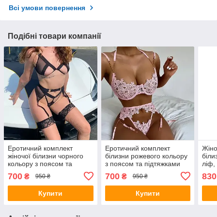
Всі умови повернення
Подібні товари компанії
Еротичний комплект
Еротичний комплект
Жіно
жіночої білизни чорного
білизни рожевого кольору
біли
кольору з поясом та
з поясом та підтяжками
ліф,
підв'язками для панчох
для панчох
панч
700
700
830
₴
₴
950 ₴
950 ₴
Купити
Купити