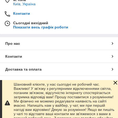
Київ, Україна
Контакти
Сьогодні вихідний
Показати весь графік роботи
Про нас
Контакти
Доставка та оплата
Графік роботи
Шановний клієнте, у нас сьогодні не робочий час.
Важливо! У зв'язку з регулярними відключеннями світла,
поганим зв'язком, відсутністю інтернету спостерігається
Повна версія сайту
затримка відповіді вам! Прошу поставитися з розумінням!
Ми фізично не можемо редагувати наявність на сайті
вчасно. Напишіть нам у вайбер, у чат, ми при першій
Сайт створено на маркетплейсі
Prom.ua
нагоді вам відповімо! Дякую за розуміння! Якщо ви пишіть
у чаті то відставте ваші контакти ми зв'яжемося з вами в