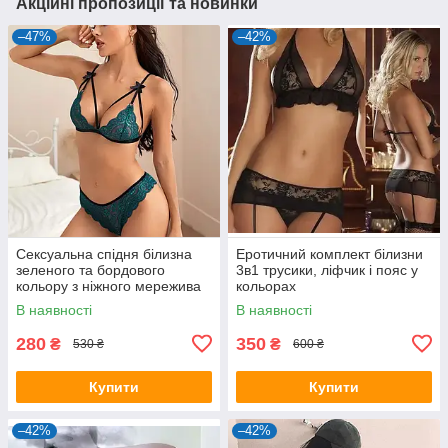
Акційні пропозиції та новинки
–47%
–42%
Сексуальна спідня білизна
Еротичний комплект білизни
зеленого та бордового
3в1 трусики, ліфчик і пояс у
кольору з ніжного мережива
кольорах
В наявності
В наявності
280
350
₴
₴
530 ₴
600 ₴
Купити
Купити
–42%
–42%