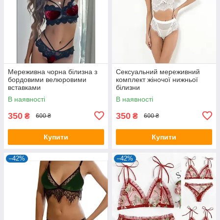
Мереживна чорна білизна з
Сексуальний мереживний
бордовими велюровими
комплект жіночої нижньої
вставками
білизни
В наявності
В наявності
350
350
₴
₴
600 ₴
600 ₴
Купити
Купити
–42%
–42%