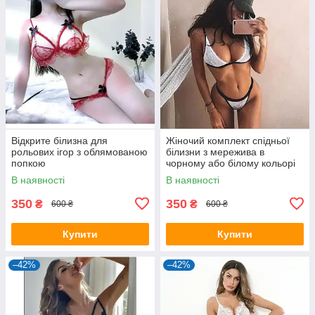
Відкрите білизна для
Жіночий комплект спідньої
рольових ігор з облямованою
білизни з мережива в
попкою
чорному або білому кольорі
В наявності
В наявності
350
350
₴
₴
600 ₴
600 ₴
Купити
Купити
–42%
–42%