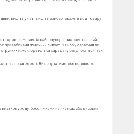
дини, пишіть у чаті, пишіть вайбер, вкажіть код товару
ринт горошок – один із найпопулярніших принтів, який
елює привабливий жіночний силует. У цьому сарафані ви
су струнких ніжок. Бретельки сарафану регулюються, так
гкості та невагомості. Ви почуватиметеся повныстю
 низькому ходу, босоніжками на низьких або високих