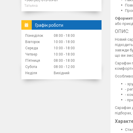
Повн
Татьяна
Пром
Оформити
або приєд
Графік роботи
ОПИС:
Понеділок
08:00
18:00
Новий сар
Вівторок
10:00
18:00
підходить
Середа
10:00
18:00
завжди бу
Четвер
10:00
18:00
що ви зм
Пʼятниця
08:00
18:00
Сарафан п
Субота
08:00
12:00
комфортно
Неділя
Вихідний
Особливос
- зр
- ре
- ко
- пр
Сарафан д
підборах,
Характ
Стил