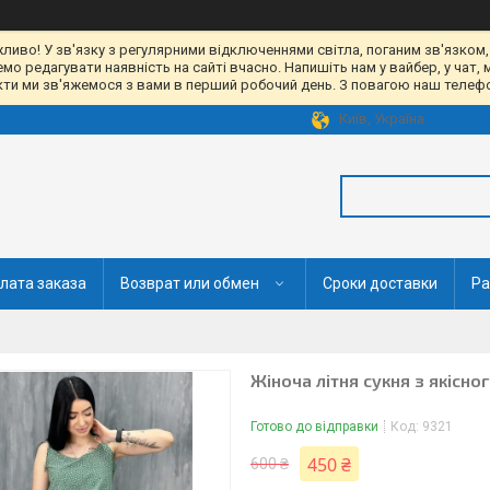
жливо! У зв'язку з регулярними відключеннями світла, поганим зв'язком,
 редагувати наявність на сайті вчасно. Напишіть нам у вайбер, у чат, 
акти ми зв'яжемося з вами в перший робочий день. З повагою наш телефон
Київ, Україна
лата заказа
Возврат или обмен
Сроки доставки
Ра
Жіноча літня сукня з якісно
Готово до відправки
Код:
9321
450 ₴
600 ₴