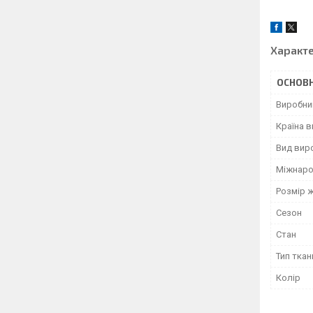
Характ
ОСНОВН
Виробни
Країна 
Вид вир
Міжнаро
Розмір ж
Сезон
Стан
Тип ткан
Колір