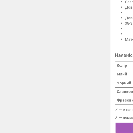
Сезо
Довж
Дов
38-3
Мат
Наявніс
Колір
Білий
Чорний
Оливко
Фрезов
✓ — в ная
✗ — немає