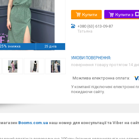
Купити
Купити з
+380 (63) 613-09-87
Татьяна
25%
25 днів
повернення товару протягом 14 дн
У компанії підключені електронні п
покидаючи сайту.
-магазин
Booms.com.ua
наш номер для консультації та Viber на сайт
адений платіж із попередньою 100 грн (різниця оплачуєте під час отрим