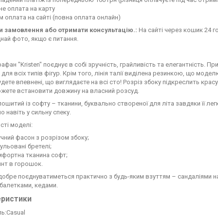
е оплата на карту
 оплата на сайті (повна оплата онлайн)
 замовлення або отримати консультацію.:
На сайті через кошик 24 го
най фото, якщо є питання.
афан "Kristen" поєднує в собі зручність, грайливість та елегантність. П
 для всіх типів фігур. Крім того, лінія талії виділена резинкою, що мод
дете впевнені, що виглядаєте на всі сто! Розріз збоку підкреслить кра
ожете встановити довжину на власний розсуд.
ошитий із софту – тканини, буквально створеної для літа завдяки її ле
 навіть у сильну спеку.
ті моделі:
учний фасон з розрізом збоку;
гульовані бретелі;
мфортна тканина софт;
инт в горошок.
обре поєднуватиметься практично з будь-яким взуттям – сандаліями на
 балетками, кедами.
еристики
ь:Сasual