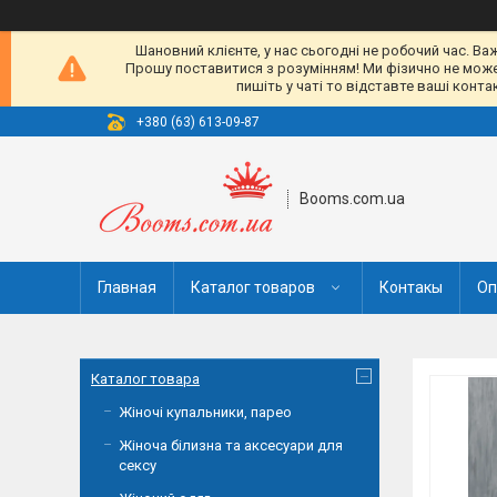
Шановний клієнте, у нас сьогодні не робочий час. Ва
Прошу поставитися з розумінням! Ми фізично не можемо
пишіть у чаті то відставте ваші конт
+380 (63) 613-09-87
Booms.com.ua
Главная
Каталог товаров
Контакы
Оп
Каталог товара
Жіночі купальники, парео
Жіноча білизна та аксесуари для
сексу