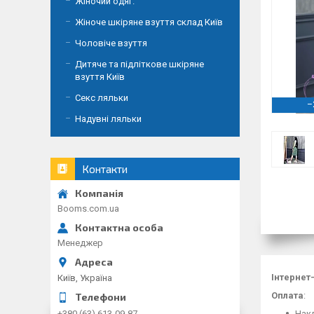
Жіночий одяг.
Жіноче шкіряне взуття склад Київ
Чоловіче взуття
Дитяче та підліткове шкіряне
взуття Київ
Секс ляльки
–
Надувні ляльки
Контакти
Booms.com.ua
Менеджер
Інтернет
Київ, Україна
Оплата
:
Накл
+380 (63) 613-09-87