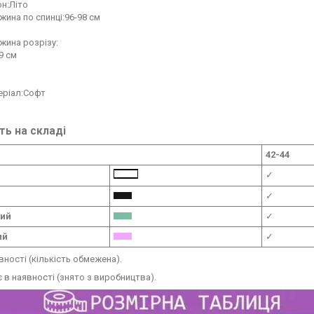
н:Літо
ина по спинці:96-98 см
жина розрізу:
9 см
еріал:Софт
ть на складі
42-44
✓
✓
вий
✓
ий
✓
вності (кількість обмежена).
 в наявності (знято з виробництва).