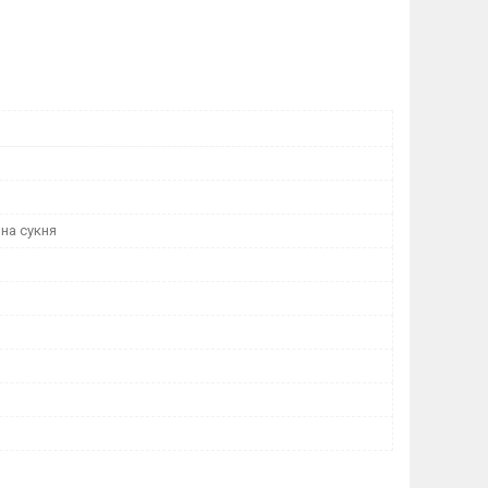
l
на сукня