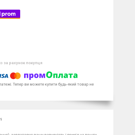
ів
за рахунок покупця
латежі. Тепер ви можете купити будь-який товар не
і
ання), заплатовує вашу вапняність і прихід на пошту