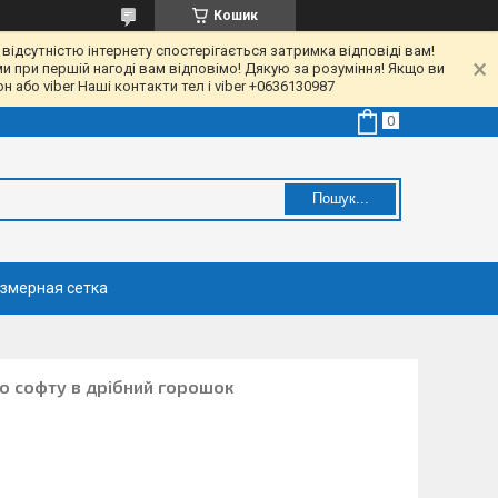
Кошик
 відсутністю інтернету спостерігається затримка відповіді вам!
ми при першій нагоді вам відповімо! Дякую за розуміння! Якщо ви
 або viber Наші контакти тел і viber +0636130987
Пошук...
змерная сетка
го софту в дрібний горошок