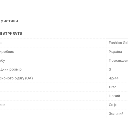
еристики
І АТРИБУТИ
к
Fashion Gir
виробник
Україна
обу
Повсякден
дний розмір
S
іночого одягу (UA)
42/44
Літо
Новий
ини
Софт
Зелений