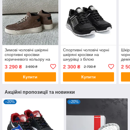
Зимові чоловічі шкіряні
Спортивні чоловічі чорні
Шкір
спортивні кросівки
шкіряні кросівки на
чорн
коричневого кольору на
шнурівці з білою
демі
хутрі
підошвою.
3 290
2 300
2 5
₴
₴
3 690 ₴
2 700 ₴
Купити
Купити
Акційні пропозиції та новинки
–20%
–20%