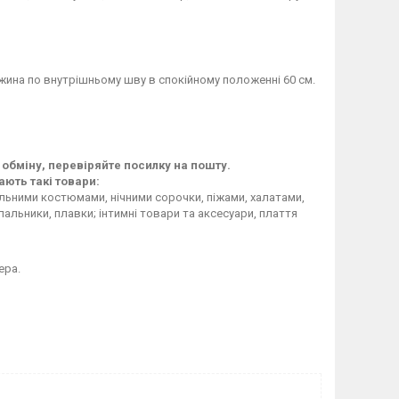
вжина по внутрішньому шву в спокійному положенні 60 см.
 обміну, перевіряйте посилку на пошту.
ають такі товари:
пальними костюмами, нічними сорочки, піжами, халатами,
льники, плавки; інтимні товари та аксесуари, плаття
ера.