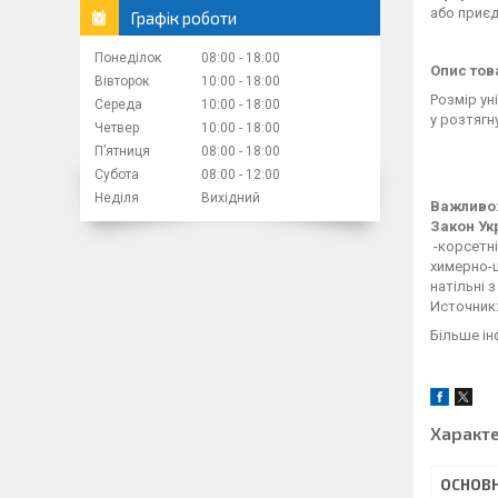
або приєд
Графік роботи
Понеділок
08:00
18:00
Опис тов
Вівторок
10:00
18:00
Розмір ун
Середа
10:00
18:00
у розтягн
Четвер
10:00
18:00
Пʼятниця
08:00
18:00
Субота
08:00
12:00
Неділя
Вихідний
Важливо:
Закон Ук
-корсетні
химерно-ш
натільні з
Источник:
Більше ін
Характ
ОСНОВН