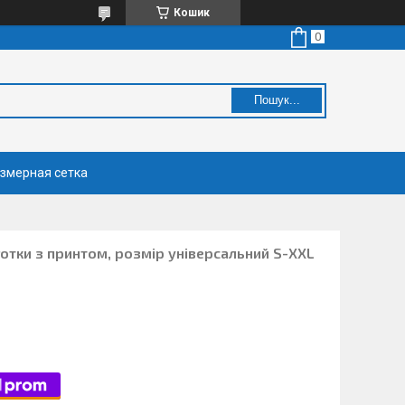
Кошик
Пошук...
змерная сетка
готки з принтом, розмір універсальний S-XХL