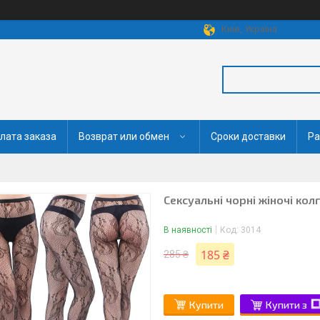
Київ, Україна
лата заказа
Возврат или обмен
Сроки доставки
Ра
Сексуальні чорні жіночі кол
В наявності
Код:
3014
185 ₴
285 ₴
Купити
Купити з