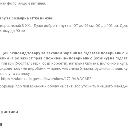
най фото, якщо є питання.
ару та розмірна сітка нижче:
іверсальний S-XXL. Дуже добре тягнуться ОТ до 96 см. ОС до 102 см. До
утому до 90 см.
 цей різновид товару за законом України не підлягає поверненню й
раїни «Про захист прав споживачів» поверненню (обміну) не підляг
 товари (бюстгальтери, боді, корсети), натільна білизна, включно з ку
карпетковими виробами; — припоживальна білизна, рушники, пледи, купа
 вінілу та латексу.
 https://zakon.rada.gov.ua/laws/show/172-94-%D0%BF
формації про повернення й обміну на сайті або уточніть у нашого менедж
еристики
І