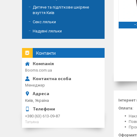
Дитяче та підліткове шкіряне
взуття Київ
Секс ляльки
–
Надувні ляльки
Контакти
Booms.com.ua
Менеджер
Інтернет
Київ, Україна
Оплата
:
Накл
+380 (63) 613-09-87
Повн
Татьяна
Пром
Оформити