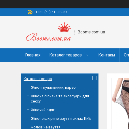
+380 (63) 613-09-87
Booms.com.ua
Главная
Каталог товаров
Контакы
Оп
Каталог товара
Жіночі купальники, парео
Жіноча білизна та аксесуари для
сексу
Жіночий одяг.
Жіноче шкіряне взуття склад Київ
Чоловіче взуття